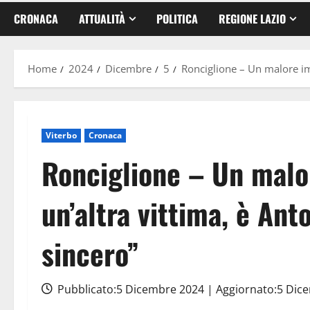
CRONACA
ATTUALITÀ
POLITICA
REGIONE LAZIO
Home
2024
Dicembre
5
Ronciglione – Un malore im
Viterbo
Cronaca
Ronciglione – Un malo
un’altra vittima, è An
sincero”
Pubblicato:5 Dicembre 2024 | Aggiornato:5 Di