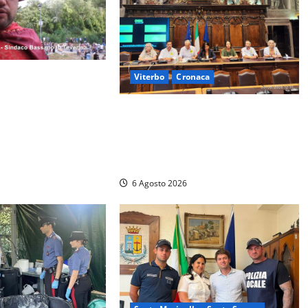
iterbo, ecco le nuove
Viterbo
Cronaca
nsiliari
Viterbo – Ombre Festival chiude
omi e composizione
con successo e pensa al futuro:
“Ora progetto pilota per una Fiera
del Libro nella Tuscia”
6 Agosto 2026