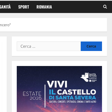
SANITÀ
SPORT
ROMANIA
incero”
Ricerca
per: