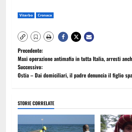
Viterbo
Cronaca
N
Precedente:
Maxi operazione antimafia in tutta Italia, arresti an
a
Successivo:
v
Ostia – Dai domiciliari, il padre denuncia il figlio sp
i
g
STORIE CORRELATE
a
z