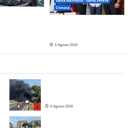
Santa Marinella - Santa Severa
Cronaca
inieri scoprono
ocaina nelle
Santa Marinella, due nuovi agenti
que arresti
entrano nella Polizia locale:
rafforzato il presidio del territorio
6 Agosto 2026
Santa Marinella – Vasto incendio
sull’Aurelia: strada chiusa in
a
entrambe le direzioni (FOTO)
6 Agosto 2026
2
Tarquinia – Inseguimento sulla