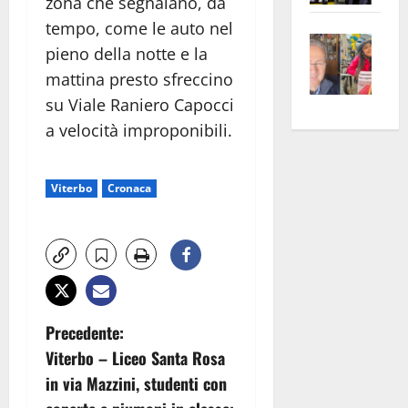
zona che segnalano, da
apre
Area
tempo, come le auto nel
Vite
la
sogl
pieno della notte e la
–
rass
Isee
mattina presto sfreccino
A
atte
a
su Viale Raniero Capocci
Omb
anc
26mi
a velocità improponibili.
Fest
Cont
euro
Fron
Vald
per
e
e
l’an
Viterbo
Cronaca
Gabb
Zang
acca
vis
202
a
vis
N
Precedente:
Viterbo – Liceo Santa Rosa
a
in via Mazzini, studenti con