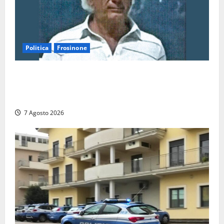
Politica
Frosinone
Verso le elezioni di Frosinone, il Polo Civico si
allarga ancora: ufficiale l’ingresso di Giorgio
Ceccarelli dopo Emanuela Turri
7 Agosto 2026