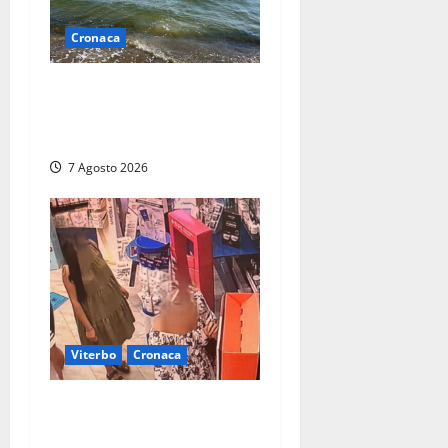
Cronaca
Montalto Marina, schiuma e
acqua colorata in mare:
Arpa Lazio fa chiarezza
7 Agosto 2026
Viterbo
Cronaca
Svaligiano una farmacia a
Viterbo davanti alle