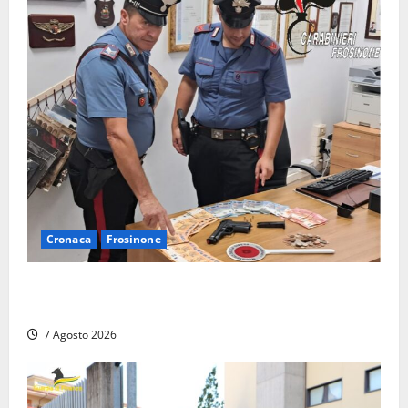
Cronaca
Frosinone
Assalto armato al Conad di Ceccano: lo schianto in
camper e l’arresto lampo a Frosinone
7 Agosto 2026