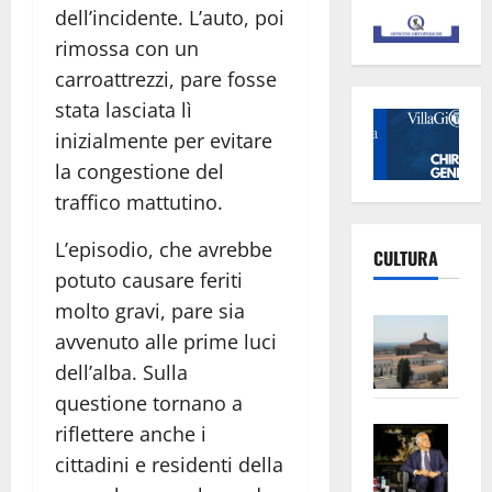
dell’incidente. L’auto, poi
rimossa con un
carroattrezzi, pare fosse
stata lasciata lì
inizialmente per evitare
la congestione del
traffico mattutino.
L’episodio, che avrebbe
CULTURA
potuto causare feriti
molto gravi, pare sia
Vite
avvenuto alle prime luci
–
dell’alba. Sulla
L’Un
questione tornano a
ampl
Saba
la
riflettere anche i
–
No
cittadini e residenti della
Pian
Tax