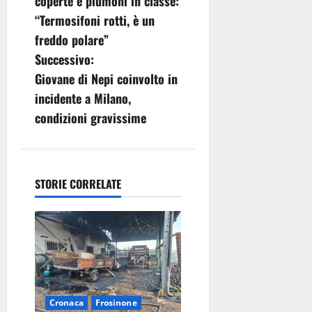
v
coperte e piumoni in classe:
“Termosifoni rotti, è un
i
freddo polare”
g
Successivo:
Giovane di Nepi coinvolto in
a
incidente a Milano,
z
condizioni gravissime
i
o
STORIE CORRELATE
n
e
a
r
Cronaca
Frosinone