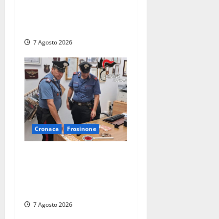
telecamere, poi commettono
altri furti a Orte: è caccia a
due donne
7 Agosto 2026
Cronaca
Frosinone
Assalto armato al Conad di
Ceccano: lo schianto in
camper e l’arresto lampo a
Frosinone
7 Agosto 2026