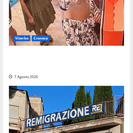
Viterbo
Cronaca
Svaligiano una farmacia a Viterbo davanti alle
telecamere, poi commettono altri furti a Orte: è
caccia a due donne
7 Agosto 2026