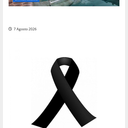
Comune di Civitavecchia sulle Terme della
Ficoncella: prosegue l’interlocuzione con la ASL RM4
7 Agosto 2026