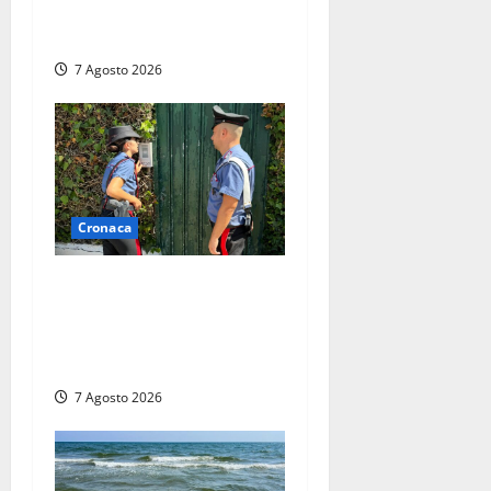
Massimo Maggini, una vita
tra politica e giornalismo
7 Agosto 2026
Cronaca
Aggredisce il padre con un
coltello perché non gli dà i
soldi, arrestato a Fregene
ragazzo di 26 anni
7 Agosto 2026