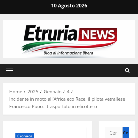
Vai
10 Agosto 2026
al
contenuto
Menu
principale
Home
2025
Gennaio
4
Incidente in moto all’Africa eco Race, il pilota vetrallese
Francesco Puocci trasportato in elicottero
Ricerca
Cronaca