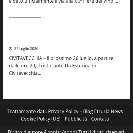
e dato ufficialmente il via alla 66ª Fiera del Vino,...
Lazio
Leggi
Leggi tutto
di
Food News
più
su
Montefiascone
brinda
Stecca x Esterina: una serata a quattro mani tra Roma e il
alla
mare di Civitavecchia
sua
Fiera
24 Luglio 2026
del
Vino:
CIVITAVECCHIA – Il prossimo 26 luglio, a partire
inaugurazione
da
dalle ore 20, il ristorante Da Esterina di
record
per
Civitavecchia...
la
66ª
edizione
Leggi
Leggi tutto
di
più
su
Stecca
x
Esterina:
Trattamento dati, Privacy Policy – Blog Etruria News
una
serata
Cookie Policy (UE)
Pubblicità
Contatti
a
quattro
mani
Diritto d'autore &copia; {anno} Tutti i diritti riservati.