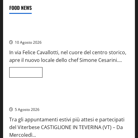
FOOD NEWS
Food News
Tarquinia – Dove il mare incontra l’arte: nasce il ristorante
ArteMare
10 Agosto 2026
In via Felice Cavallotti, nel cuore del centro storico,
apre il nuovo locale dello chef Simone Cesarini....
Leggi
Leggi tutto
di
Food News
Viterbo
più
su
Tarquinia
–
A Castiglione in Teverina la 41esima festa del Vino: cantine
Dove
aperte, musica e spettacolo
il
mare
5 Agosto 2026
incontra
l’arte:
Tra gli appuntamenti estivi più attesi e partecipati
nasce
il
del Viterbese CASTIGLIONE IN TEVERINA (VT) – Da
ristorante
ArteMare
Mercoledì...