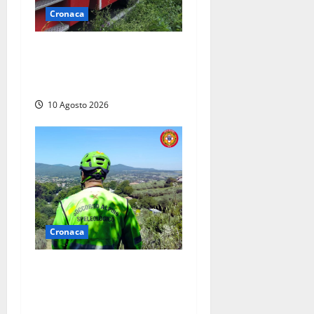
Cronaca
Auto prende fuoco in via
Cevoli: si alza una grande
colonna di fumo
10 Agosto 2026
Cronaca
Cade alle Gole del Biedano,
escursionista 75enne
recuperato con l’elicottero e