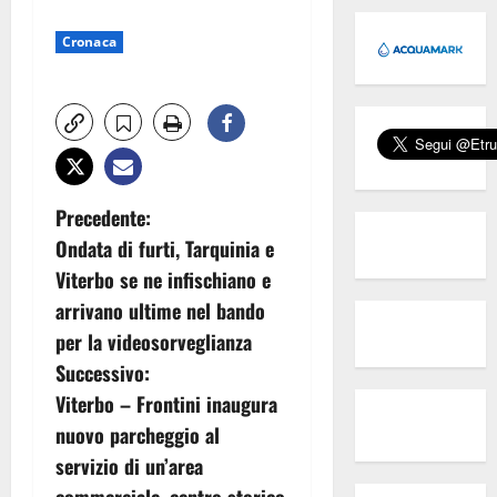
Cronaca
N
Precedente:
Ondata di furti, Tarquinia e
a
Viterbo se ne infischiano e
v
arrivano ultime nel bando
per la videosorveglianza
i
Successivo:
g
Viterbo – Frontini inaugura
nuovo parcheggio al
a
servizio di un’area