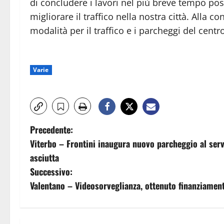
di concludere i lavori nel più breve tempo pos
migliorare il traffico nella nostra città. Alla 
modalità per il traffico e i parcheggi del centro
Varie
N
Precedente:
Viterbo – Frontini inaugura nuovo parcheggio al serv
a
asciutta
v
Successivo:
Valentano – Videosorveglianza, ottenuto finanziament
i
g