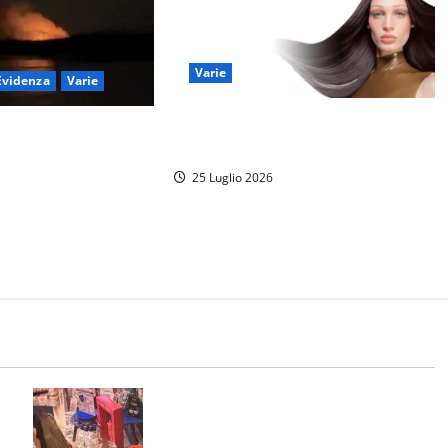
Varie
Evidenza
Varie
Routine capelli sotto il sole: i
 – Riparte l’incendio
passaggi essenziali
OTO E VIDEO)
25 Luglio 2026
Svaligiano una farmacia a Viterbo
davanti alle telecamere, poi