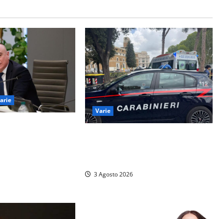
arie
Varie
arlamento amplia il
Vetralla – Scontro auto-moto
 attività di Sogin.
davanti al supermercato:
re RTS-1 del Cisam
intervengono i Carabinieri
titore Euracos di
3 Agosto 2026