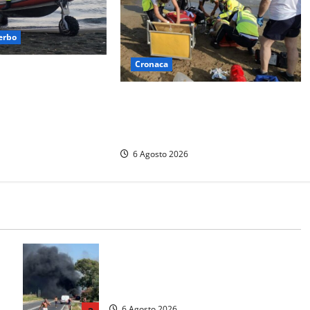
erbo
Cronaca
i capovolge al Lago
uattro persone messe
Tuffo vietato dal pontile, muore un
gili del fuoco
17enne dopo quattro giorni di
agonia
6 Agosto 2026
Santa Marinella – Vasto incendio
sull’Aurelia: strada chiusa in
a
entrambe le direzioni (FOTO)
6 Agosto 2026