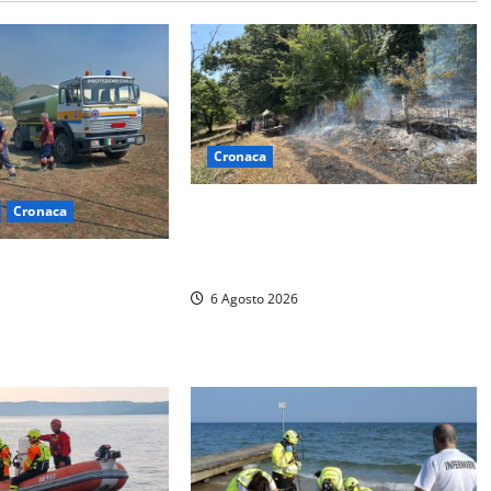
Cronaca
Principio di incendio nella Riserva
Cronaca
del Lago di Vico: sul posto tracce
– Vasto incendio al
di bivacchi abusivi
bilitazione di
6 Agosto 2026