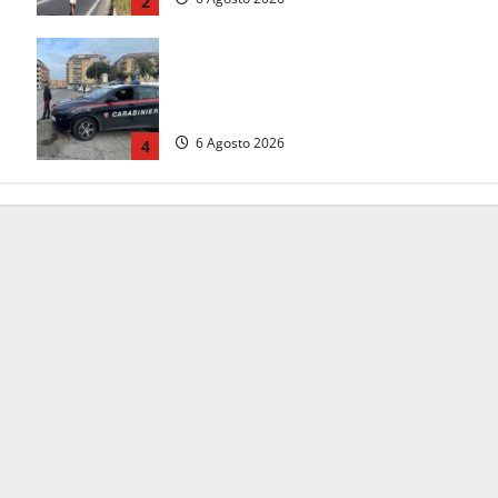
2
Tarquinia – Inseguimento sulla
Tuscanese: 25enne senza patente
fermato dopo la fuga in auto
6 Agosto 2026
4