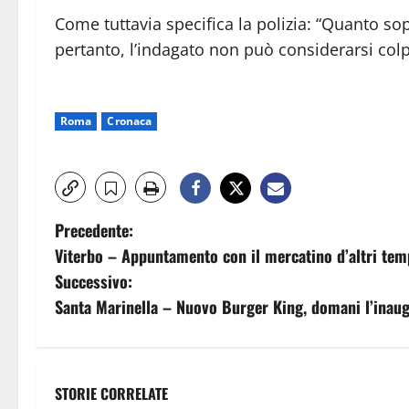
Come tuttavia specifica la polizia: “Quanto sop
pertanto, l’indagato non può considerarsi colp
Roma
Cronaca
N
Precedente:
Viterbo – Appuntamento con il mercatino d’altri tem
a
Successivo:
v
Santa Marinella – Nuovo Burger King, domani l’inau
i
g
STORIE CORRELATE