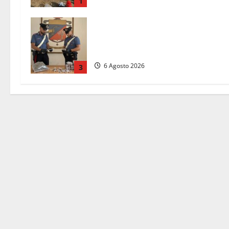
1
Blitz dei Carabinieri a Ladispoli: in
una casa trovati 7 kg di hashish e
una donna chiusa a chiave
6 Agosto 2026
3