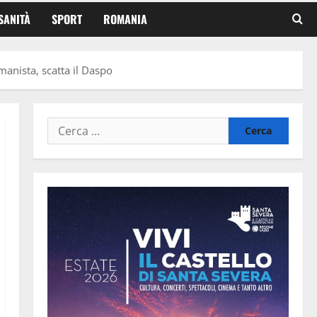
SANITÀ
SPORT
ROMANIA
manista, scatta il Daspo
Ricerca
per: