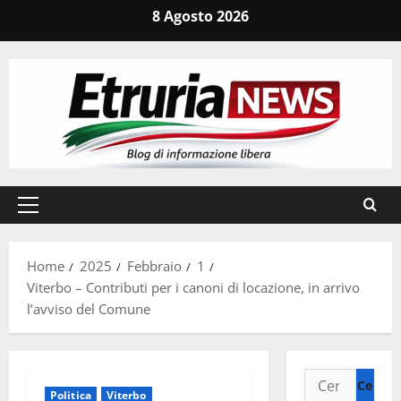
Vai
8 Agosto 2026
al
contenuto
Menu
principale
Home
2025
Febbraio
1
Viterbo – Contributi per i canoni di locazione, in arrivo
l’avviso del Comune
Ricerca
Politica
Viterbo