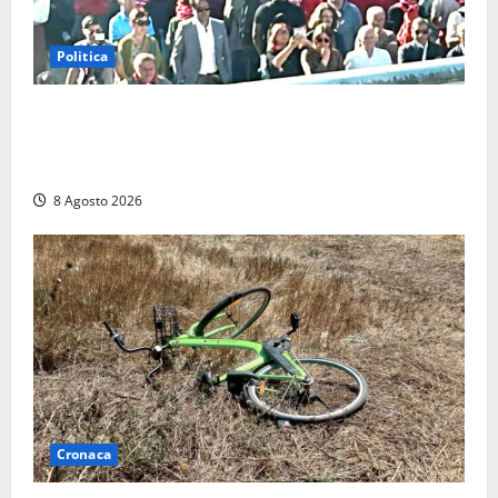
Politica
“Cgil volta le spalle a La Russa e Sberna” a
Marcinelle, Meloni: “Gesto vergognoso”. Landini
replica: “Falso”
8 Agosto 2026
Cronaca