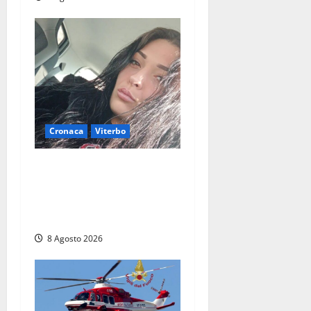
Cronaca
Viterbo
Aveva compiuto 23 anni
ieri: Benedetta trovata
morta nell’ex Consorzio
agrario
8 Agosto 2026