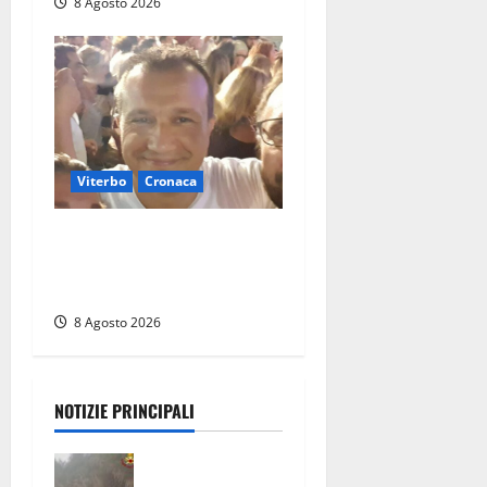
8 Agosto 2026
Viterbo
Cronaca
Brutto incidente stradale
per Alessio Fiorillo: Viterbo
si stringe al suo “ciuffo”
8 Agosto 2026
NOTIZIE PRINCIPALI
Escursionisti