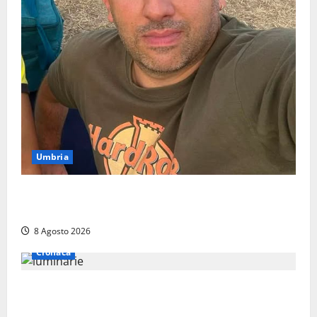
Umbria
Torreorsina dà l’ultimo saluto a Federico Romualdi,
l’autista che frenò per salvare i suoi passeggeri
8 Agosto 2026
Cronaca
Calanna – Elettricista muore folgorato mentre
monta le luminarie per la festa