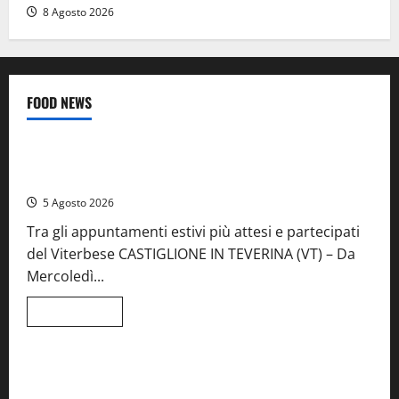
8 Agosto 2026
FOOD NEWS
Food News
Viterbo
A Castiglione in Teverina la 41esima festa del Vino: cantine
aperte, musica e spettacolo
5 Agosto 2026
Tra gli appuntamenti estivi più attesi e partecipati
del Viterbese CASTIGLIONE IN TEVERINA (VT) – Da
Mercoledì...
Leggi
Leggi tutto
di
Food News
più
su
A
Castiglione
Birre Preziose, aperte le iscrizioni al Concorso regionale
in
del Lazio
Teverina