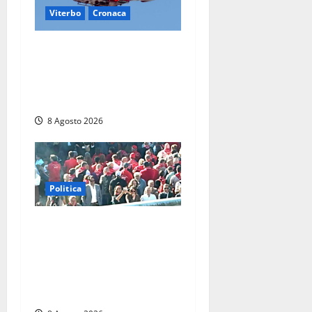
Viterbo
Cronaca
Scattano le ricerche per un
piccolo elicottero
precipitato a Sutri: era un
falso allarme
8 Agosto 2026
Politica
“Cgil volta le spalle a La
Russa e Sberna” a
Marcinelle, Meloni: “Gesto
vergognoso”. Landini
replica: “Falso”