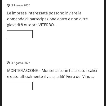
la
3 Agosto 2026
41esima
festa
Le imprese interessate possono inviare la
del
Vino:
domanda di partecipazione entro e non oltre
cantine
aperte,
giovedì 8 ottobre VITERBO...
musica
e
spettacolo
Leggi
Leggi tutto
di
Viterbo
Food News
più
su
Birre
Preziose,
Montefiascone brinda alla sua Fiera del Vino: inaugurazione
aperte
da record per la 66ª edizione
le
iscrizioni
3 Agosto 2026
al
Concorso
MONTEFIASCONE – Montefiascone ha alzato i calici
regionale
del
e dato ufficialmente il via alla 66ª Fiera del Vino,...
Lazio
Leggi
Leggi tutto
di
Food News
più
su
Montefiascone
brinda
Stecca x Esterina: una serata a quattro mani tra Roma e il
alla