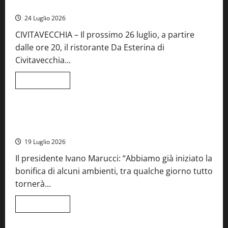
mare di Civitavecchia
sua
Fiera
24 Luglio 2026
del
Vino:
CIVITAVECCHIA – Il prossimo 26 luglio, a partire
inaugurazione
da
dalle ore 20, il ristorante Da Esterina di
record
per
Civitavecchia...
la
66ª
edizione
Leggi
Leggi tutto
di
Cronaca
Food News
Viterbo
più
su
Stecca
x
Montefiascone – I NAS dei carabinieri chiudono la Cantina
Esterina:
Sociale: gravi carenze igieniche
una
serata
19 Luglio 2026
a
quattro
Il presidente Ivano Marucci: “Abbiamo già iniziato la
mani
tra
bonifica di alcuni ambienti, tra qualche giorno tutto
Roma
e
tornerà...
il
mare
di
Leggi
Leggi tutto
Civitavecchia
di
più
su