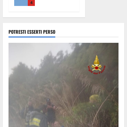
precipitato a
4
Sutri: era un
falso allarme
8 Agosto
2026
POTRESTI ESSERTI PERSO