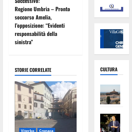
Successivo:
g
Regione Umbria – Pronto
soccorso Amelia,
a
l’opposizione: “Evidenti
z
responsabilità della
sinistra”
i
o
CULTURA
n
STORIE CORRELATE
e
Vite
–
a
L’Un
r
ampl
Saba
la
t
–
No
Pian
Tax
Viterbo
Cronaca