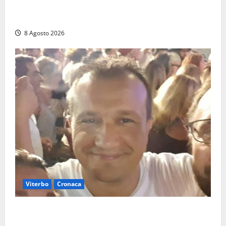
Allarme biciclette a Montalto Marina: «Furti
ovunque, ormai sembra un bike sharing illegale»
8 Agosto 2026
Viterbo
Cronaca
Brutto incidente stradale per Alessio Fiorillo:
Viterbo si stringe al suo “ciuffo”