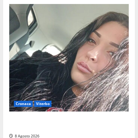
Cronaca
Viterbo
Aveva compiuto 23 anni ieri: Benedetta trovata
morta nell’ex Consorzio agrario
8 Agosto 2026