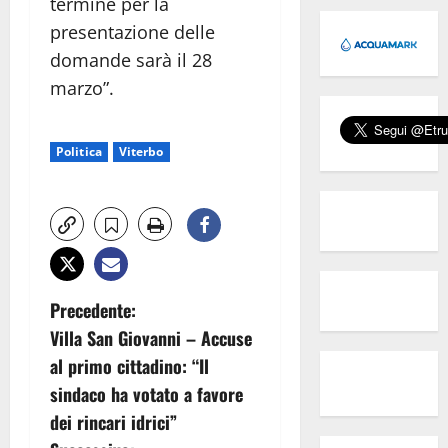
termine per la
presentazione delle
domande sarà il 28
marzo”.
Politica
Viterbo
N
Precedente:
Villa San Giovanni – Accuse
a
al primo cittadino: “Il
v
sindaco ha votato a favore
dei rincari idrici”
i