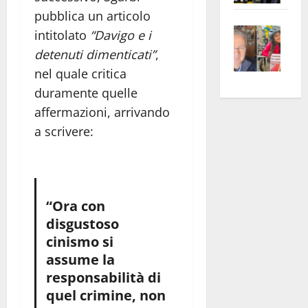
apre
Area
pubblica un articolo
Vite
la
sogl
intitolato
“Davigo e i
–
rass
Isee
detenuti dimenticati”
,
A
atte
a
nel quale critica
Omb
anc
26mi
duramente quelle
Fest
Cont
euro
affermazioni, arrivando
Fron
Vald
per
a scrivere:
e
e
l’an
Gabb
Zang
acca
vis
202
a
vis
“Ora con
disgustoso
cinismo si
assume la
responsabilità di
quel crimine, non