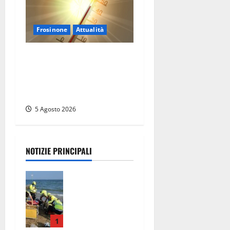
Frosinone
Attualità
Frosinone ‘brucia’ da un
mese: è record di afa e notti
tropicali. E i temporali
fanno danni
5 Agosto 2026
NOTIZIE PRINCIPALI
Tuffo vietato
dal pontile,
muore un
17enne dopo
quattro
1