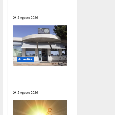
Prestiti personali: tutte le
opportunità
5 Agosto 2026
Attualità
Il SuperEnalotto premia
Viterbo, una vincita al
Poggino
5 Agosto 2026