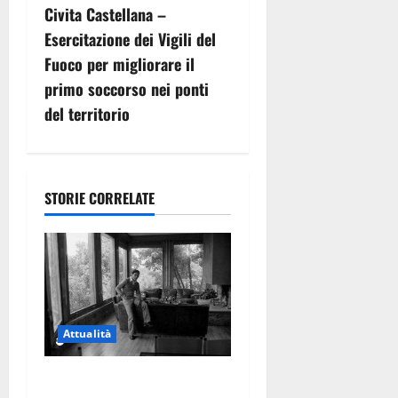
Civita Castellana –
a
Esercitazione dei Vigili del
z
Fuoco per migliorare il
primo soccorso nei ponti
i
del territorio
o
n
STORIE CORRELATE
e
a
r
t
Attualità
i
Torre di Chia, l’Università