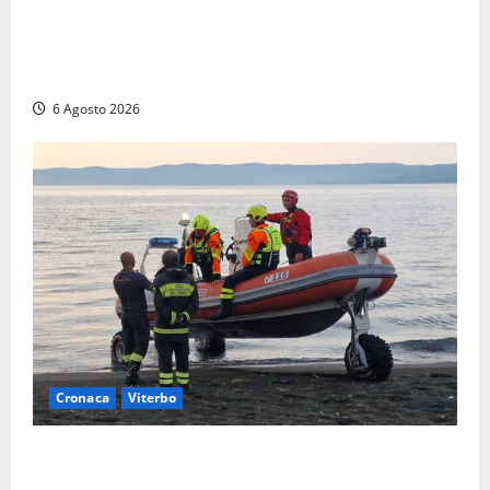
Viterbo, paura in via Murialdo: anziano minaccia di
lanciarsi dal settimo piano, salvato dai soccorritori
(FOTO)
6 Agosto 2026
Cronaca
Viterbo
Imbarcazione si capovolge al Lago di Bolsena,
quattro persone messe in salvo dai vigili del fuoco