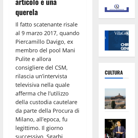
articolo e una
querela
Il fatto scatenante risale
al 9 marzo 2017, quando
Piercamillo Davigo, ex
membro del pool Mani
Pulite e allora
consigliere del CSM,
CULTURA
rilascia un’intervista
televisiva nella quale
Vite
afferma che l’utilizzo
–
della custodia cautelare
L’Un
da parte della Procura di
ampl
Milano, all’epoca, fu
Saba
la
legittimo. Il giorno
–
No
Pian
successivo, Sgarbi
Tax