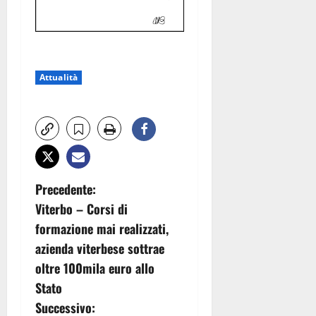
Attualità
N
Precedente:
Viterbo – Corsi di
a
formazione mai realizzati,
v
azienda viterbese sottrae
oltre 100mila euro allo
i
Stato
g
Successivo: