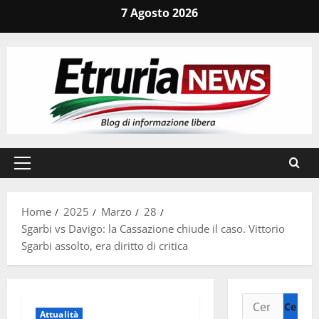
Vai
7 Agosto 2026
al
contenuto
Menu
principale
Home
2025
Marzo
28
Sgarbi vs Davigo: la Cassazione chiude il caso. Vittorio
Sgarbi assolto, era diritto di critica
Ricerca
Attualità