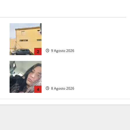
Morte della 23enne Benedetta all’ex
consorzio agrario, fatale il “festino”
del compleanno
9 Agosto 2026
2
Aveva compiuto 23 anni ieri:
Benedetta trovata morta nell’ex
Consorzio agrario
8 Agosto 2026
4