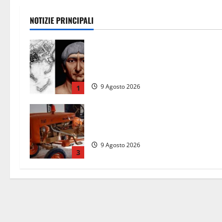
NOTIZIE PRINCIPALI
Tra l’8 e il 9 agosto del 117 moriva
Traiano. Civitavecchia, la sua città,
non l’ha ricordato
9 Agosto 2026
1
Tragedia nelle campagne: uomo
muore schiacciato dal trattore
9 Agosto 2026
3