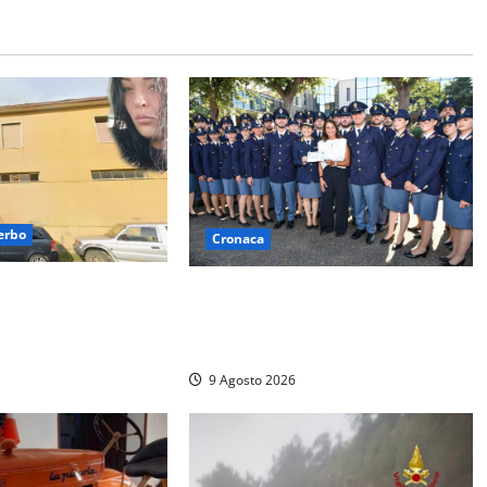
erbo
Cronaca
enne Benedetta all’ex
I giovani agenti della Polizia
io, fatale il
donano oltre 3mila euro in
 compleanno
beneficenza
9 Agosto 2026