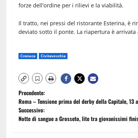
forze dell’ordine per i rilievi e la viabilità.
Il tratto, nei pressi del ristorante Esterina, è r
deviato sotto il ponte. La riapertura è arrivata 
Cronaca
Civitavecchia
N
Precedente:
Roma – Tensione prima del derby della Capitale, 13 age
a
Successivo:
v
Notte di sangue a Grosseto, lite tra giovanissimi fini
i