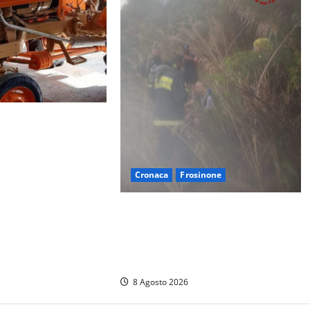
e campagne: uomo
ato dal trattore
Cronaca
Frosinone
Escursionisti si perdono durante la
bufera nelle montagne di Sora.
Elicottero bloccato, soccorsi da
terra
8 Agosto 2026