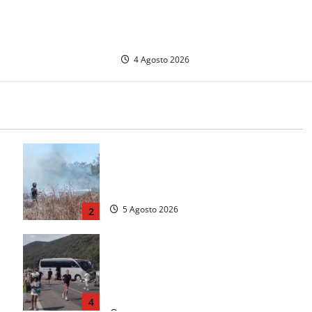
Sinistra Italiana-Avs attacca
Sposetti: «Ora di passare dalle
parole ai fatti!»
4 Agosto 2026
e
Vasto incendio ad Anguillara, fiamme
o
vicino alle abitazioni: mobilitati i
Vigili del fuoco
5 Agosto 2026
2
Incidente Terni-Rieti, deceduto
questa mattina un altro turista che si
trovava sul Pullman, la moglie era
morta sul colpo
4