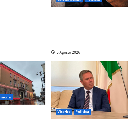
lo Civico, colpaccio
 prossime Comunali:
Civitavecchia – Piendibene non
ressa Emanuela Turri
risponde alle interrogazioni e Di
Gennaro non fa rispettare
regolamento, opposizione
abbandona l’aula
5 Agosto 2026
sinone
erremoto in Comune:
Viterbo
Politica
ieri presentano un
Tarquinia, vertenza Riecam:
dono di bloccare