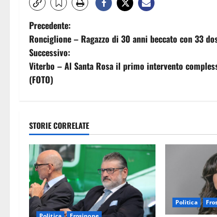
N
Precedente:
Ronciglione – Ragazzo di 30 anni beccato con 33 dos
a
Successivo:
v
Viterbo – Al Santa Rosa il primo intervento complesso
(FOTO)
i
g
a
STORIE CORRELATE
z
i
o
Politica
Fro
n
Politica
Frosinone