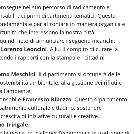
a prosegue nel suo percorso di radicamento e
nsabili dei primi dipartimenti tematici. Questa
fondamentale per affrontare in maniera organica e
unità che interessano la nostra città.
 quindi lieto di annunciare i seguenti incarichi:
e
Lorenzo Leoncini
. A lui il compito di curare la
tendo i rapporti con la stampa e i cittadini
omo Meschini
. Il dipartimento si occuperà delle
sostenibilità ambientale, alla gestione dei rifiuti e
 all’ambiente.
ponsabile
Francesco Ribezzo
. Questo dipartimento
 patrimonio culturale cittadino, sostenere
crescita di iniziative culturali e creative.
o Tringale
.
ella pesca, cruciale per l’economia e la tradizione di