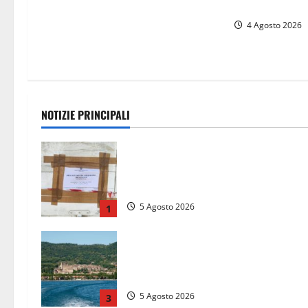
tutto
4 Agosto 2026
NOTIZIE PRINCIPALI
Tarquinia – Sant’Agostino, il Comun
chiude un chiosco dello stabiliment
“La Scogliera”
5 Agosto 2026
1
Paura sul lago di Bolsena, turista
tedesca scompare per due ore:
ritrovata sana e salva
5 Agosto 2026
3