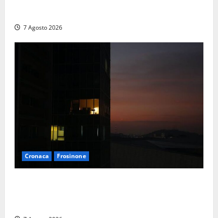
Cinque agenti della Polizia locale arrestati a Milano
dopo denuncia di un pusher
7 Agosto 2026
Cronaca
Frosinone
Incubo in condominio a Sora per una 76enne, finita
in ospedale per lo stress: indagati i vicini per
stalking