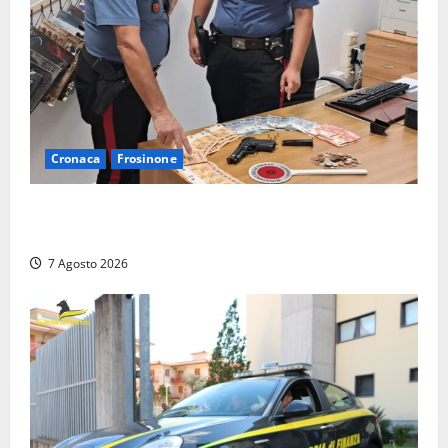
Cronaca
Frosinone
Assalto armato al Conad di Ceccano: lo schianto in
camper e l’arresto lampo a Frosinone
7 Agosto 2026