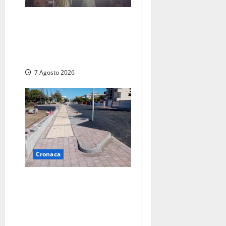
Panico nella notte ad
Amelia: appartamento
devastato dalle fiamme nel
cuore del centro storico
7 Agosto 2026
Cronaca
Paura sul lungomare
Harmine: giovane in bici
cade a terra durante un
attraversamento