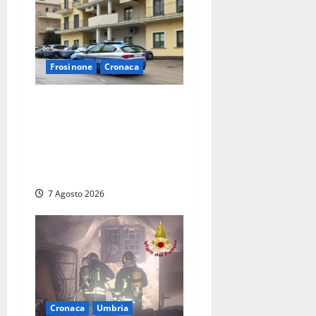
Frosinone
Cronaca
Auto sospetta fermata dalla
Polizia a Cassino:
denunciato un 19enne
trovato con un coltello a
serramanico
7 Agosto 2026
Cronaca
Umbria