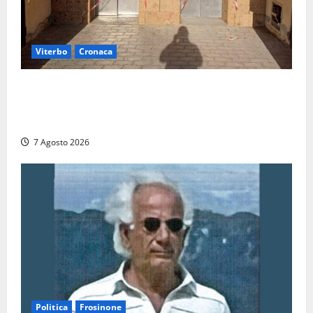
Viterbo
Cronaca
Ascensori chiusi durante la Fiera del Vino a
Montefiascone: volano stracci tra Manzi, Paolini e De
Santis “in diretta” social
7 Agosto 2026
Politica
Frosinone