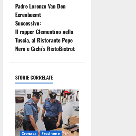
v
Padre Lorenzo Van Den
Eerenbeemt
i
Successivo:
g
Il rapper Clementino nella
Tuscia, al Ristorante Pepe
a
Nero e Cichi’s RistoBistrot
z
i
STORIE CORRELATE
o
n
e
a
r
Cronaca
Frosinone