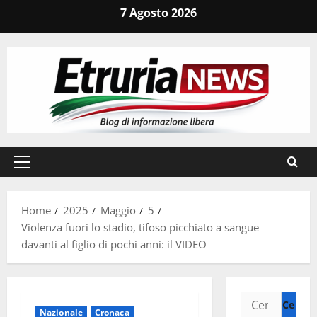
Vai
7 Agosto 2026
al
contenuto
Menu
principale
Home
2025
Maggio
5
Violenza fuori lo stadio, tifoso picchiato a sangue
davanti al figlio di pochi anni: il VIDEO
Ricerca
Nazionale
Cronaca