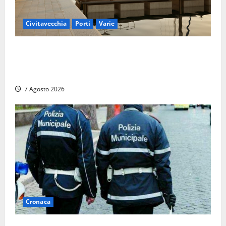
Civitavecchia
Porti
Varie
Marina Yachting, Civitavecchia svolta: Roma Marina
Yachting Srl ammessa alle fasi finali della
concessione demaniale
7 Agosto 2026
Cronaca