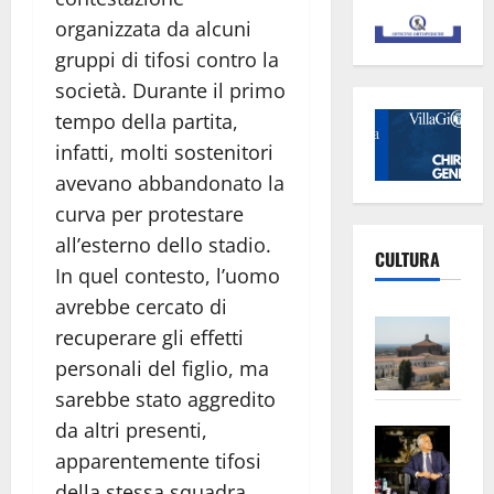
organizzata da alcuni
gruppi di tifosi contro la
società. Durante il primo
tempo della partita,
infatti, molti sostenitori
avevano abbandonato la
curva per protestare
all’esterno dello stadio.
CULTURA
In quel contesto, l’uomo
avrebbe cercato di
Vite
recuperare gli effetti
–
personali del figlio, ma
L’Un
sarebbe stato aggredito
ampl
da altri presenti,
Saba
la
apparentemente tifosi
–
No
Pian
Tax
della stessa squadra.