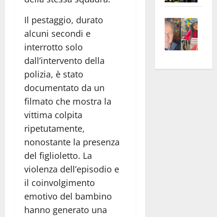
apre
Area
Il pestaggio, durato
Vite
la
sogl
alcuni secondi e
–
rass
Isee
A
atte
a
interrotto solo
Omb
anc
26mi
dall’intervento della
Fest
Cont
euro
polizia, è stato
Fron
Vald
per
documentato da un
e
e
l’an
filmato che mostra la
Gabb
Zang
acca
vittima colpita
vis
202
ripetutamente,
a
nonostante la presenza
vis
del figlioletto. La
violenza dell’episodio e
il coinvolgimento
emotivo del bambino
hanno generato una