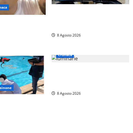
naca
Auto sospetta fermata a Fiuggi: la
polizia trova un coltello, cocaina e
te stradale per
hashish. Quattro nei guai
o: Viterbo si stringe
8 Agosto 2026
Cronaca
Calanna – Elettricista muore
folgorato mentre monta le
luminarie per la festa
sinone
8 Agosto 2026
 una piscina di
attano la
 una pesante multa