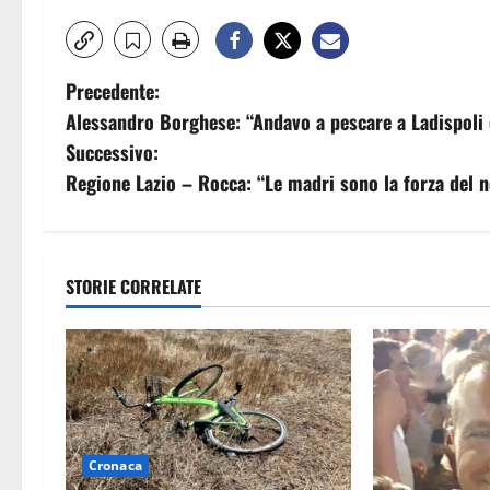
N
Precedente:
Alessandro Borghese: “Andavo a pescare a Ladispoli 
a
Successivo:
v
Regione Lazio – Rocca: “Le madri sono la forza del 
i
g
STORIE CORRELATE
a
z
i
o
Cronaca