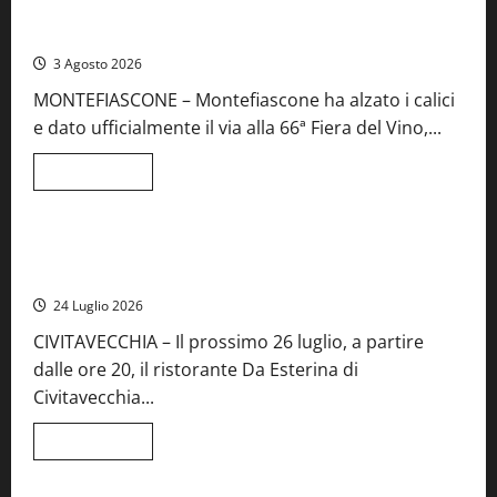
Preziose,
Montefiascone brinda alla sua Fiera del Vino: inaugurazione
aperte
da record per la 66ª edizione
le
iscrizioni
3 Agosto 2026
al
Concorso
MONTEFIASCONE – Montefiascone ha alzato i calici
regionale
del
e dato ufficialmente il via alla 66ª Fiera del Vino,...
Lazio
Leggi
Leggi tutto
di
Food News
più
su
Montefiascone
brinda
Stecca x Esterina: una serata a quattro mani tra Roma e il
alla
mare di Civitavecchia
sua
Fiera
24 Luglio 2026
del
Vino:
CIVITAVECCHIA – Il prossimo 26 luglio, a partire
inaugurazione
da
dalle ore 20, il ristorante Da Esterina di
record
per
Civitavecchia...
la
66ª
edizione
Leggi
Leggi tutto
di
Cronaca
Food News
Viterbo
più
su