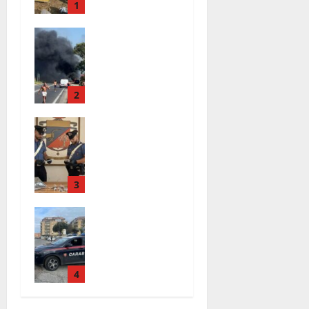
quattro
1
giorni di
Santa
agonia
Marinella –
6 Agosto
Vasto
2026
incendio
sull’Aurelia:
2
strada
Blitz dei
chiusa in
Carabinieri a
entrambe le
Ladispoli: in
direzioni
una casa
(FOTO)
trovati 7 kg
3
6 Agosto
di hashish e
2026
Tarquinia –
una donna
Inseguiment
chiusa a
o sulla
chiave
Tuscanese:
6 Agosto
25enne
4
2026
senza
patente