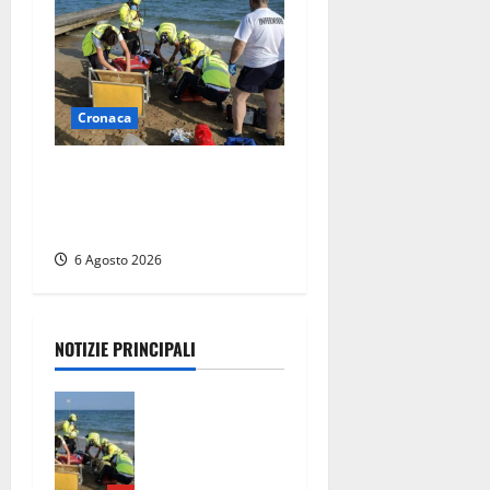
Cronaca
Tuffo vietato dal pontile,
muore un 17enne dopo
quattro giorni di agonia
6 Agosto 2026
NOTIZIE PRINCIPALI
Tuffo vietato
dal pontile,
muore un
17enne dopo