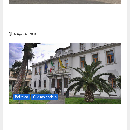
Ceccano, Sanità: la Regione e il centrodestra
‘firmano’ il decreto per la Casa della Comunità e
rivendicano la vittoria politica
6 Agosto 2026
Politica
Civitavecchia
Civitavecchia – Fratelli d’Italia sulle Terme Imperiali:
“Piendibene e Cangani spieghino perché stanno
bloccando un’occasione storica”