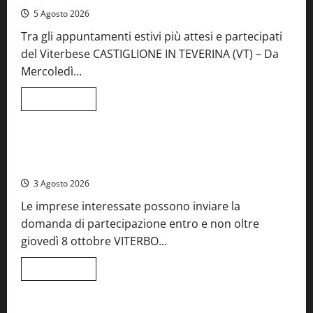
5 Agosto 2026
Tra gli appuntamenti estivi più attesi e partecipati
del Viterbese CASTIGLIONE IN TEVERINA (VT) – Da
Mercoledì...
Leggi
Leggi tutto
di
Food News
più
su
A
Castiglione
Birre Preziose, aperte le iscrizioni al Concorso regionale
in
del Lazio
Teverina
la
3 Agosto 2026
41esima
festa
Le imprese interessate possono inviare la
del
Vino:
domanda di partecipazione entro e non oltre
cantine
aperte,
giovedì 8 ottobre VITERBO...
musica
e
spettacolo
Leggi
Leggi tutto
di
Viterbo
Food News
più
su
Birre