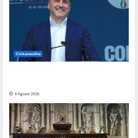
Civitavecchia
Civitavecchia – Fosso Crepacuore, Grasso (FdI): “Il
Comune sapeva del parere favorevole al rinnovo
dell’AIA e non ha informato il Consiglio”
6 Agosto 2026