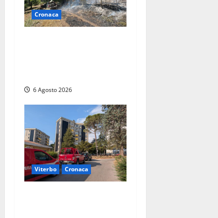
Cronaca
Principio di incendio nella
Riserva del Lago di Vico: sul
posto tracce di bivacchi
abusivi
6 Agosto 2026
Viterbo
Cronaca
Viterbo, paura in via
Murialdo: anziano minaccia