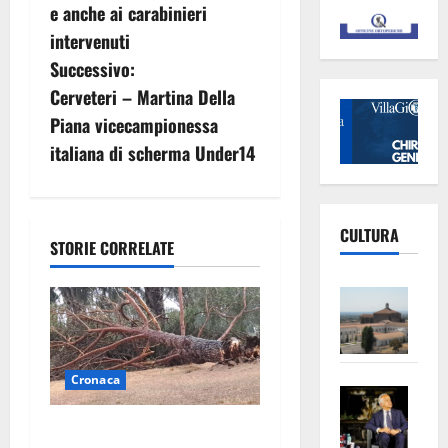
v
e anche ai carabinieri
intervenuti
i
Successivo:
g
Cerveteri – Martina Della
Piana vicecampionessa
a
italiana di scherma Under14
z
i
CULTURA
STORIE CORRELATE
o
Vite
n
–
L’Un
e
ampl
Cronaca
a
Saba
la
–
No
r
Maltempo su Civita
Pian
Tax