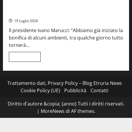
Stecca
x
Montefiascone – I NAS dei carabinieri chiudono la Cantina
Esterina:
Sociale: gravi carenze igieniche
una
serata
19 Luglio 2026
a
quattro
Il presidente Ivano Marucci: “Abbiamo già iniziato la
mani
tra
bonifica di alcuni ambienti, tra qualche giorno tutto
Roma
e
tornerà...
il
mare
di
Leggi
Leggi tutto
Civitavecchia
di
più
su
Montefiascone
–
I
Trattamento dati, Privacy Policy – Blog Etruria News
NAS
dei
Cookie Policy (UE)
Pubblicità
Contatti
carabinieri
chiudono
la
Diritto d'autore &copia; {anno} Tutti i diritti riservati.
Cantina
Sociale:
|
MoreNews
di AF themes.
gravi
carenze
igieniche