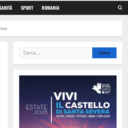
SANITÀ
SPORT
ROMANIA
unce
Ricerca
per: