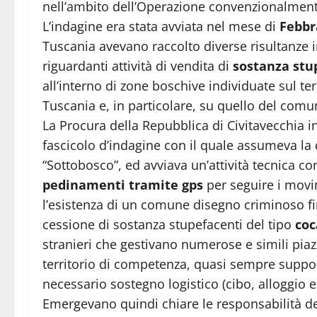
nell’ambito dell’Operazione convenzionalmen
L’indagine era stata avviata nel mese di
Febbr
Tuscania avevano raccolto diverse risultanze 
riguardanti attività di vendita di
sostanza stu
all’interno di zone boschive individuate sul ter
Tuscania e, in particolare, su quello del comu
La Procura della Repubblica di Civitavecchia in
fascicolo d’indagine con il quale assumeva la
“Sottobosco”, ed avviava un’attività tecnica con
pedinamenti tramite gps
per seguire i movi
l’esistenza di un comune disegno criminoso f
cessione di sostanza stupefacenti del tipo
coc
stranieri che gestivano numerose e simili piaz
territorio di competenza, quasi sempre support
necessario sostegno logistico (cibo, alloggio e
Emergevano quindi chiare le responsabilità dei s