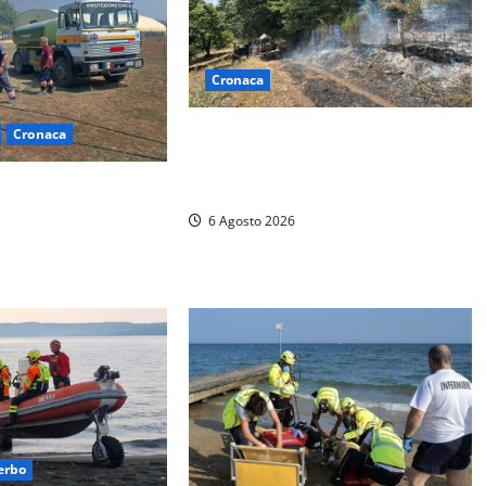
Cronaca
Principio di incendio nella Riserva
Cronaca
del Lago di Vico: sul posto tracce
– Vasto incendio al
di bivacchi abusivi
bilitazione di
6 Agosto 2026
erbo