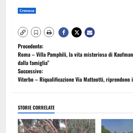
Cronaca
N
Precedente:
Roma – Villa Pamphili, la vita misteriosa di Kaufma
a
dalla famiglia”
v
Successivo:
Viterbo – Riqualificazione Via Matteotti, riprendono i
i
g
a
STORIE CORRELATE
z