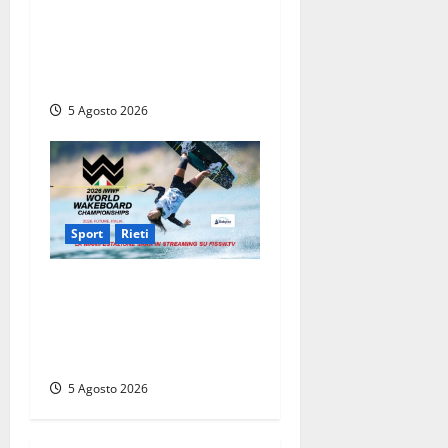
Calcio – Sorianese, si
riparte quasi da zero: al via
la preparazione verso
l’Eccellenza 2026/27
5 Agosto 2026
Sport
Rieti
Mondiali di Wakeboard
2026: al via le gare sul Lago
del Salto e grande festa
d’apertura a Rieti
5 Agosto 2026