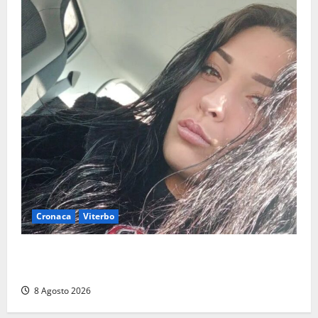
Cronaca
Viterbo
Aveva compiuto 23 anni ieri: Benedetta trovata
morta nell’ex Consorzio agrario
8 Agosto 2026