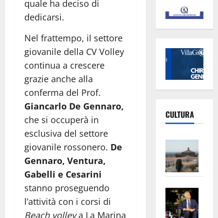
quale ha deciso di
dedicarsi.
Nel frattempo, il settore
giovanile della CV Volley
continua a crescere
grazie anche alla
conferma del Prof.
Giancarlo De Gennaro,
CULTURA
che si occuperà in
esclusiva del settore
Vite
giovanile rossonero.
De
–
Gennaro, Ventura,
L’Un
Gabelli e Cesarini
ampl
stanno proseguendo
Saba
la
l’attività con i corsi di
–
No
Beach volley
a La Marina
Pian
Tax