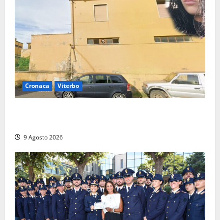
Cronaca
Viterbo
Morte della 23enne Benedetta all’ex consorzio
agrario, fatale il “festino” del compleanno
9 Agosto 2026