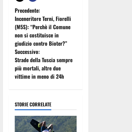
N
Precedente:
Inceneritore Terni, Fiorelli
a
(M5S): “Perchè il Comune
v
non si costituisce in
giudizio contro Bioter?”
i
Successivo:
g
Strade della Tuscia sempre
più mortali, altre due
a
vittime in meno di 24h
z
i
STORIE CORRELATE
o
n