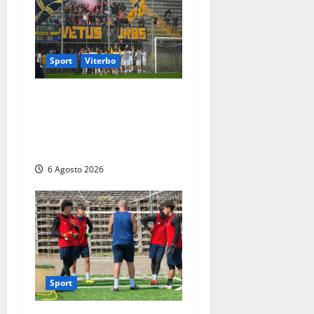
Sport
Viterbo
Calcio – Serie D, la
Viterbese riparte dal girone
G: ufficializzati gli organici
della stagione 2026-2027
6 Agosto 2026
Sport