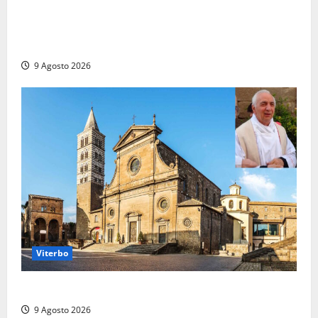
Grave incidente sull’Aurelia tra Ladispoli e
Torrimpietra, corsia per Civitavecchia bloccata per
due ore
9 Agosto 2026
Viterbo
La Diocesi di Viterbo piange don Giuseppe Giulianelli
9 Agosto 2026