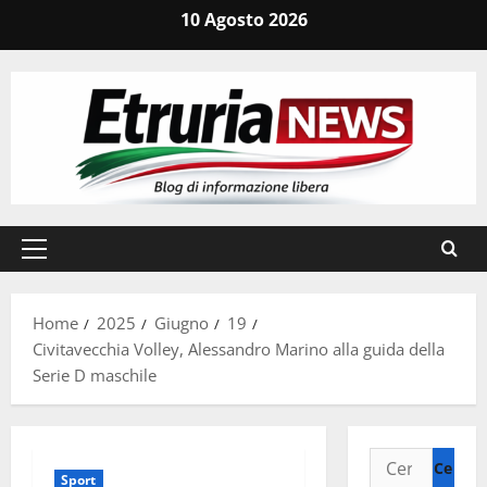
Vai
10 Agosto 2026
al
contenuto
Menu
principale
Home
2025
Giugno
19
Civitavecchia Volley, Alessandro Marino alla guida della
Serie D maschile
Ricerca
Sport