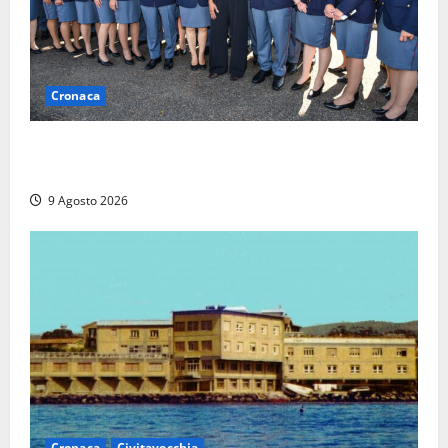
Cronaca
I giovani agenti della Polizia donano oltre 3mila
euro in beneficenza
9 Agosto 2026
Cronaca
Civitavecchia