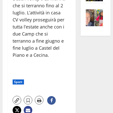
apre
Area
che si terranno fino al 2
Vite
la
sogl
luglio. L’attività in casa
–
rass
Isee
CV volley proseguirà per
A
atte
a
tutta l’estate anche con i
Omb
anc
26mi
due Camp che si
Fest
Cont
euro
terranno a fine giugno e
Fron
Vald
per
fine luglio a Castel del
e
e
l’an
Piano e a Cecina.
Gabb
Zang
acca
vis
202
a
vis
Sport