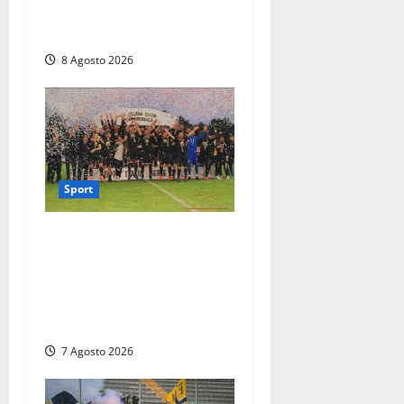
Chianciano, poi il debutto in
Coppa Italia con l’Anzio
8 Agosto 2026
Sport
Serie D, girone G: la nuova
Viterbese sogna la
promozione in un
raggruppamento alla
portata
7 Agosto 2026