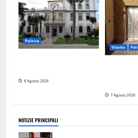
i
c
o
l
Politica
Viterbo
Poli
o
Civitavecchia – Accesso agli atti:
Ascensori chiu
“Il M5S vota ciò che dice di non
del Vino a Mon
condividere”
stracci tra Man
8 Agosto 2026
Santis “in dire
7 Agosto 2026
NOTIZIE PRINCIPALI