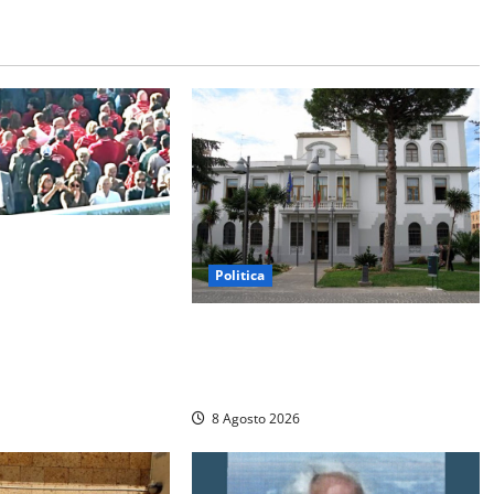
spalle a La Russa e
inelle, Meloni:
Politica
oso”. Landini
”
Civitavecchia – Accesso agli atti, il
Pd fa chiarezza: “Non è stato
ridotto nessun diritto”
8 Agosto 2026