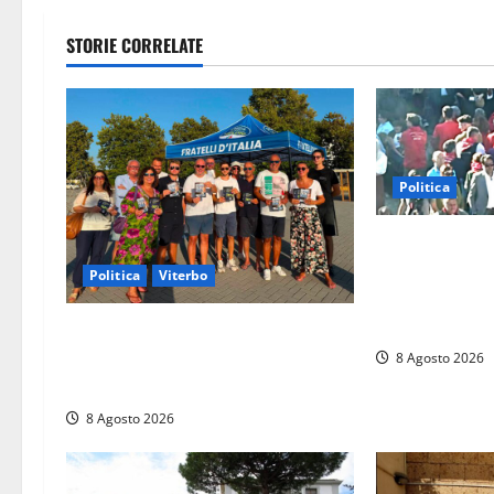
g
STORIE CORRELATE
a
z
i
Politica
o
“Cgil volta le 
n
Sberna” a Marc
Politica
Viterbo
“Gesto vergogn
e
replica: “Falso
Grande partecipazione ai gazebo di
a
Fratelli d’Italia a Montalto e
8 Agosto 2026
Tarquinia
r
8 Agosto 2026
t