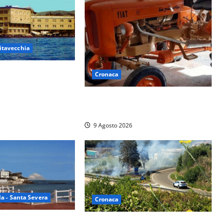
itavecchia
Cecilia, stop agli
Cronaca
otte: la
 di famiglie e
Tragedia nelle campagne: uomo
muore schiacciato dal trattore
9 Agosto 2026
a - Santa Severa
Cronaca