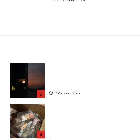
trovo di
 Trovati anche un
ga
Incubo in condominio a Sora per una
.
76enne, finita in ospedale per lo
stress: indagati i vicini per stalking
7 Agosto 2026
2
 9
Maxi sequestro da 157mila euro a
he
Tarquinia, la Cassazione annulla il
provvedimento e dispone un nuovo
esame del caso
4
7 Agosto 2026