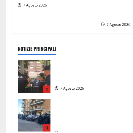
Frosinone: “Ri
7 Agosto 2026
pregiudicati”.
coltello e dro
7 Agosto 2026
NOTIZIE PRINCIPALI
Il Questore sospende un locale a
Frosinone: “Ritrovo di pregiudicati”
Trovati anche un coltello e droga
7 Agosto 2026
1
Blitz antidroga sul litorale romano:
arresti e 14 denunce. In campo anc
i paracadutisti in assetto da guerra
(FOTO)
3
7 Agosto 2026