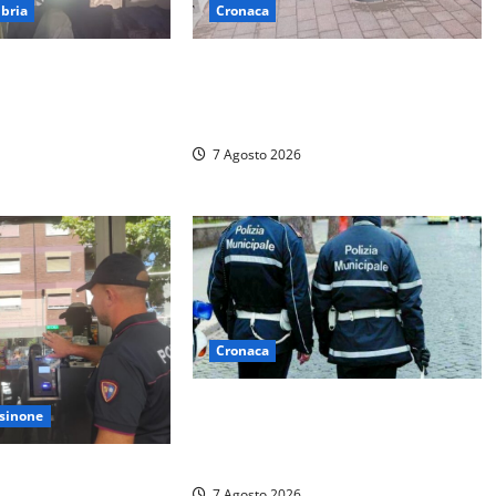
bria
Cronaca
otte ad Amelia:
Paura sul lungomare Harmine:
devastato dalle
giovane in bici cade a terra durante
re del centro
un attraversamento
7 Agosto 2026
Cronaca
Cinque agenti della Polizia locale
sinone
arrestati a Milano dopo denuncia di
un pusher
spende un locale a
7 Agosto 2026