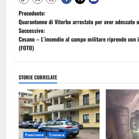
N
Precedente:
Quarantenne di Viterbo arrestato per aver adescato 
a
Successivo:
v
Cesano – L’incendio al campo militare riprende con il 
(FOTO)
i
g
a
STORIE CORRELATE
z
i
o
n
Frosinone
Cronaca