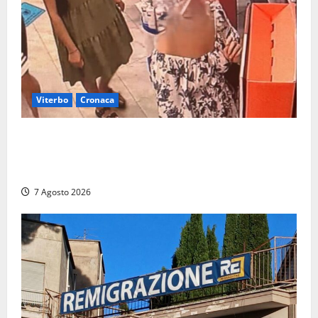
Viterbo
Cronaca
Svaligiano una farmacia a Viterbo davanti alle
telecamere, poi commettono altri furti a Orte: è
caccia a due donne
7 Agosto 2026