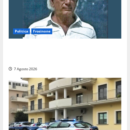
Politica
Frosinone
Verso le elezioni di Frosinone, il Polo Civico si
allarga ancora: ufficiale l’ingresso di Giorgio
Ceccarelli dopo Emanuela Turri
7 Agosto 2026