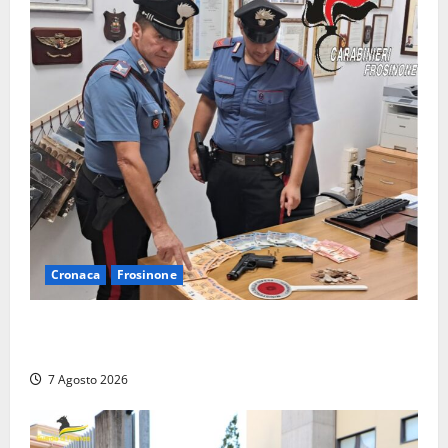
Cronaca
Frosinone
Assalto armato al Conad di Ceccano: lo schianto in
camper e l’arresto lampo a Frosinone
7 Agosto 2026