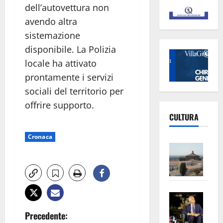
dell’autovettura non
avendo altra
sistemazione
disponibile. La Polizia
locale ha attivato
prontamente i servizi
sociali del territorio per
offrire supporto.
CULTURA
Cronaca
Vite
–
L’Un
ampl
Saba
la
–
No
N
Precedente:
Pian
Tax