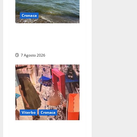
Cronaca
Montalto Marina, schiuma e
acqua colorata in mare:
Arpa Lazio fa chiarezza
7 Agosto 2026
Viterbo
Cronaca
Svaligiano una farmacia a
Viterbo davanti alle