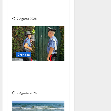
Massimo Maggini, una vita
tra politica e giornalismo
7 Agosto 2026
Cronaca
Aggredisce il padre con un
coltello perché non gli dà i
soldi, arrestato a Fregene
ragazzo di 26 anni
7 Agosto 2026