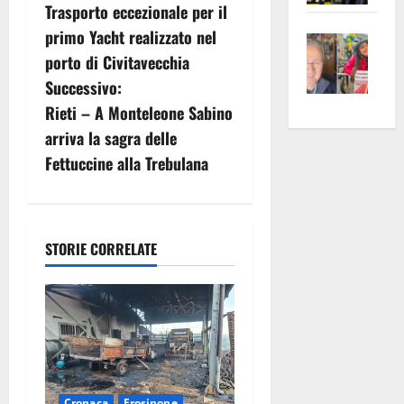
Trasporto eccezionale per il
apre
Area
a
primo Yacht realizzato nel
Vite
la
sogl
v
porto di Civitavecchia
–
rass
Isee
A
atte
a
Successivo:
i
Omb
anc
26mi
Rieti – A Monteleone Sabino
Fest
Cont
euro
g
arriva la sagra delle
Fron
Vald
per
Fettuccine alla Trebulana
a
e
e
l’an
Gabb
Zang
acca
z
vis
202
a
i
STORIE CORRELATE
vis
o
n
e
Cronaca
Frosinone