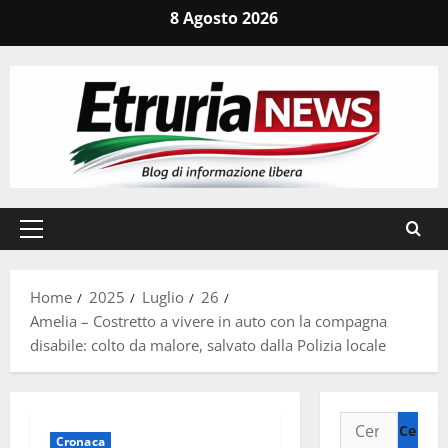
Vai
8 Agosto 2026
al
contenuto
Menu
principale
Home
2025
Luglio
26
Amelia – Costretto a vivere in auto con la compagna
disabile: colto da malore, salvato dalla Polizia locale
Ricerca
Cronaca