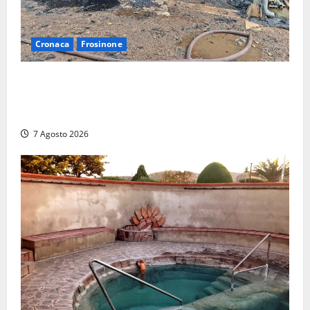
Cronaca
Frosinone
Strage di bestiame in un devastante incendio in
un’azienda agricola a Castrocielo: distrutti la
struttura e diversi mezzi
7 Agosto 2026