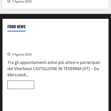
7 Agosto 2026
FOOD NEWS
Food News
Viterbo
A Castiglione in Teverina la 41esima festa del Vino: cantine
aperte, musica e spettacolo
5 Agosto 2026
Tra gli appuntamenti estivi più attesi e partecipati
del Viterbese CASTIGLIONE IN TEVERINA (VT) – Da
Mercoledì...
Leggi
Leggi tutto
di
Food News
più
su
A
Castiglione
Birre Preziose, aperte le iscrizioni al Concorso regionale
in
del Lazio
Teverina