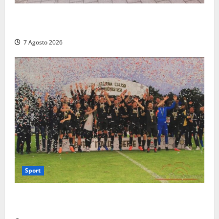
Paura sul lungomare Harmine: giovane in bici cade a
terra durante un attraversamento
7 Agosto 2026
Sport
Serie D, girone G: la nuova Viterbese sogna la
promozione in un raggruppamento alla portata