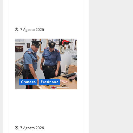
telecamere, poi commettono
altri furti a Orte: è caccia a
due donne
7 Agosto 2026
Cronaca
Frosinone
Assalto armato al Conad di
Ceccano: lo schianto in
camper e l’arresto lampo a
Frosinone
7 Agosto 2026