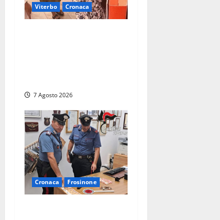
Viterbo
Cronaca
Svaligiano una farmacia a
Viterbo davanti alle
telecamere, poi commettono
altri furti a Orte: è caccia a
due donne
7 Agosto 2026
Cronaca
Frosinone
Assalto armato al Conad di
Ceccano: lo schianto in