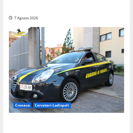
Assalto armato al Conad di Ceccano: lo schianto in
camper e l’arresto lampo a Frosinone
7 Agosto 2026
Cronaca
Cerveteri-Ladispoli
Ladispoli al centro dei controlli della Guardia di
Finanza: scoperti 33 lavoratori irregolari e