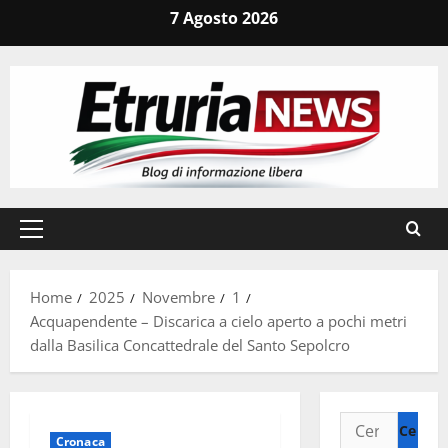
Vai
7 Agosto 2026
al
contenuto
Menu
principale
Home
2025
Novembre
1
Acquapendente – Discarica a cielo aperto a pochi metri
dalla Basilica Concattedrale del Santo Sepolcro
Ricerca
Cronaca