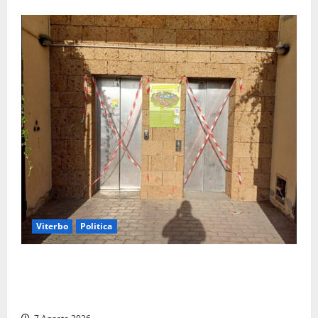
Viterbo
Politica
Ascensori chiusi durante la Fiera del Vino a
Montefiascone: volano stracci tra Manzi, Paolini e De
Santis “in diretta” social