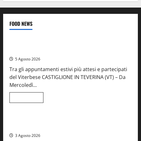
FOOD NEWS
Food News
Viterbo
A Castiglione in Teverina la 41esima festa del Vino: cantine
aperte, musica e spettacolo
5 Agosto 2026
Tra gli appuntamenti estivi più attesi e partecipati
del Viterbese CASTIGLIONE IN TEVERINA (VT) – Da
Mercoledì...
Leggi
Leggi tutto
di
Food News
più
su
A
Castiglione
Birre Preziose, aperte le iscrizioni al Concorso regionale
in
del Lazio
Teverina
la
3 Agosto 2026
41esima