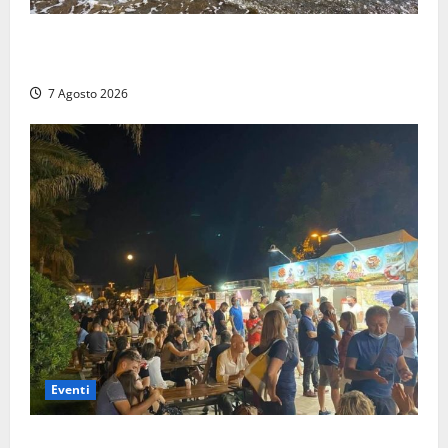
Montalto Marina, schiuma e acqua colorata in mare:
Arpa Lazio fa chiarezza
7 Agosto 2026
Eventi
A Civitavecchia quindici giorni di pesce “in strada”