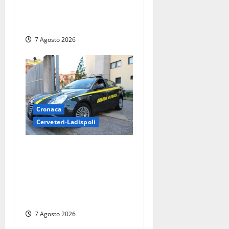
camper e l’arresto lampo a
Frosinone
7 Agosto 2026
Cronaca
Cerveteri-Ladispoli
Ladispoli al centro dei
controlli della Guardia di
Finanza: scoperti 33
lavoratori irregolari e
numerose violazioni fiscali
7 Agosto 2026