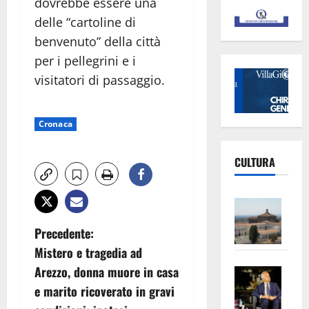
dovrebbe essere una
delle “cartoline di
benvenuto” della città
per i pellegrini e i
visitatori di passaggio.
Cronaca
CULTURA
Vite
–
N
Precedente:
L’Un
Mistero e tragedia ad
ampl
a
Saba
Arezzo, donna muore in casa
la
v
–
No
e marito ricoverato in gravi
Pian
Tax