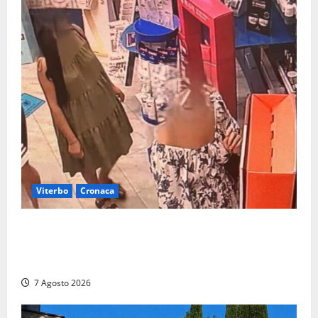
Viterbo
Cronaca
Svaligiano una farmacia a Viterbo davanti alle
telecamere, poi commettono altri furti a Orte: è
caccia a due donne
7 Agosto 2026