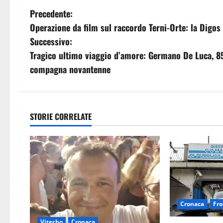
N
Precedente:
Operazione da film sul raccordo Terni-Orte: la Digos 
a
Successivo:
v
Tragico ultimo viaggio d’amore: Germano De Luca, 8
compagna novantenne
i
g
a
STORIE CORRELATE
z
i
o
n
Cronaca
Fro
Viterbo
Cronaca