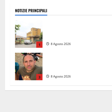
NOTIZIE PRINCIPALI
Viterbo, giovane donna trovata mor
nell’ex Consorzio agrario sulla
Teverina
8 Agosto 2026
1
Torreorsina dà l’ultimo saluto a
Federico Romualdi, l’autista che
frenò per salvare i suoi passeggeri
8 Agosto 2026
3