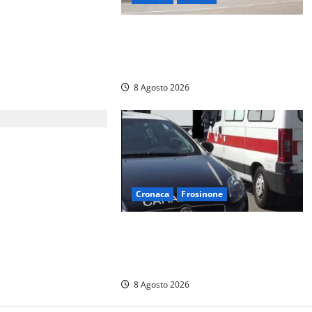
fermata a Fiuggi: la
n coltello, cocaina e
Viterbo, giovane donna trovata
ro nei guai
morta nell’ex Consorzio agrario
sulla Teverina
8 Agosto 2026
tricista muore
tre monta le
la festa
Cronaca
Frosinone
Anziano bloccato con lo spray al
peperoncino: per un 73enne di
Esperia scatta la libertà vigilata
8 Agosto 2026