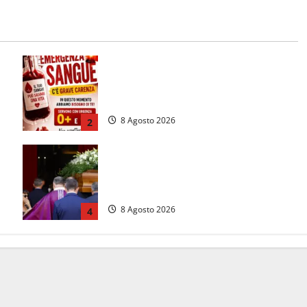
ta
Emergenza sangue al Gemelli:
servono subito donatori dei gruppi
0+ e 0-
8 Agosto 2026
2
L’ultimo saluto a Luigi Cavallari: dal
tuffo nel lago di Vico ai 37 giorni di
ricerche
8 Agosto 2026
4