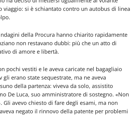
omo ha deciso di mettersi ugualmente al volante
o viaggio: si è schiantato contro un autobus di linea
olpo.
 indagini della Procura hanno chiarito rapidamente
nziano non restavano dubbi: più che un atto di
tivo di amore e libertà.
n pochi vestiti e le aveva caricate nel bagagliaio
uv gli erano state sequestrate, ma ne aveva
uno della partenza: viveva da solo, assistito
omo De Luca, suo amministratore di sostegno. «Non
–. Gli avevo chiesto di fare degli esami, ma non
aveva negato il rinnovo della patente per problemi