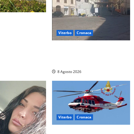
stro – Svincolo
hiuso per incendio
Viterbo
Cronaca
Fontana Grande, la piazza senza
identità: «Tolte le auto, il centro è
morto. E adesso cosa resta?»
8 Agosto 2026
Viterbo
Cronaca
Scattano le ricerche per un piccolo