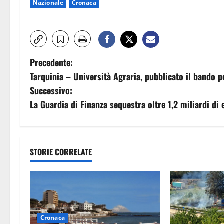
Nazionale
Cronaca
N
Precedente:
Tarquinia – Università Agraria, pubblicato il bando p
a
Successivo:
v
La Guardia di Finanza sequestra oltre 1,2 miliardi di
i
g
STORIE CORRELATE
a
z
i
Cronaca