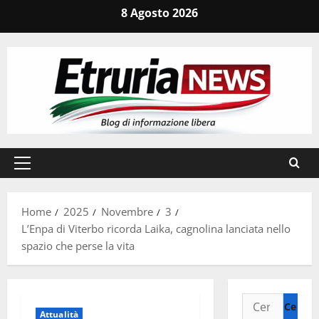
Vai
8 Agosto 2026
al
contenuto
Menu
principale
Home
2025
Novembre
3
L’Enpa di Viterbo ricorda Laika, cagnolina lanciata nello
spazio che perse la vita
Ricerca
Attualità