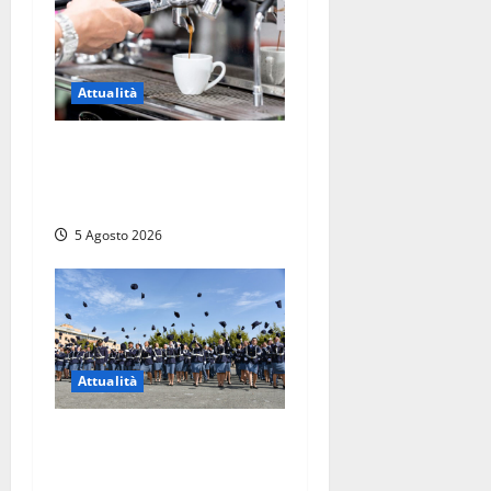
Attualità
Viterbo – Pubblici esercizi
aperti a Ferragosto, il
comune predispone elenco
5 Agosto 2026
Attualità
Giuramento per il 233esimo
corso allievi agenti della