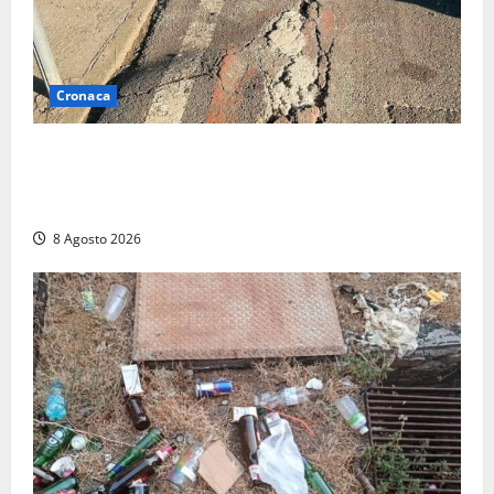
Cronaca
A Tarquinia Lido un Ferragosto tra immondizia, pista
ciclabile “da motocross” e proteste: “Il sindaco
pensa solo a fare cassa” (FOTO)
8 Agosto 2026