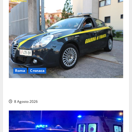
Roma
Cronaca
Sorpresi con cocaina e hashish: due denunciati a Tor
Sapienza
8 Agosto 2026