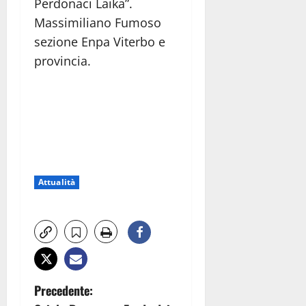
Perdonaci Laika”.
Massimiliano Fumoso
sezione Enpa Viterbo e
provincia.
Attualità
N
Precedente: