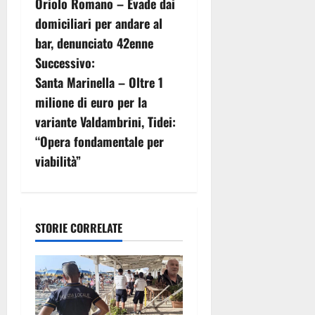
Oriolo Romano – Evade dai
a
domiciliari per andare al
v
bar, denunciato 42enne
Successivo:
i
Santa Marinella – Oltre 1
g
milione di euro per la
variante Valdambrini, Tidei:
a
“Opera fondamentale per
z
viabilità”
i
o
STORIE CORRELATE
n
e
a