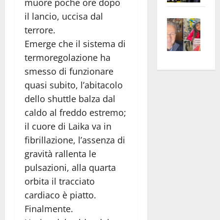
muore poche ore dopo
apre
Area
il lancio, uccisa dal
Vite
la
sogl
terrore.
–
rass
Isee
Emerge che il sistema di
A
atte
a
termoregolazione ha
Omb
anc
26mi
Fest
Cont
smesso di funzionare
euro
Fron
Vald
per
quasi subito, l’abitacolo
e
e
l’an
dello shuttle balza dal
Gabb
Zang
acca
caldo al freddo estremo;
vis
202
il cuore di Laika va in
a
fibrillazione, l’assenza di
vis
gravità rallenta le
pulsazioni, alla quarta
orbita il tracciato
cardiaco è piatto.
Finalmente.