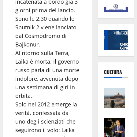
incatenata a bordo già 3
giorni prima del lancio.
Sono le 2.30 quando lo
Sputnik 2 viene lanciato
dal Cosmodromo di
Bajkonur.
Al ritorno sulla Terra,
Laika è morta. Il governo
russo parla di una morte
CULTURA
indolore, avvenuta dopo
una settimana di giri in
Vite
orbita.
–
Solo nel 2012 emerge la
L’Un
ampl
verità, confessata da
Saba
la
uno degli scienziati che
–
No
seguirono il volo: Laika
Pian
Tax