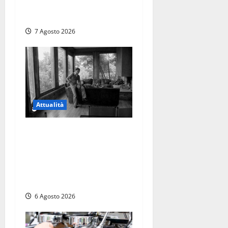
Remigrazione è ancora al
suo posto”
7 Agosto 2026
Attualità
Torre di Chia, l’Università
Agraria risponde alle
polemiche: “Non è un
esproprio, è l’esecuzione di
una sentenza”
6 Agosto 2026