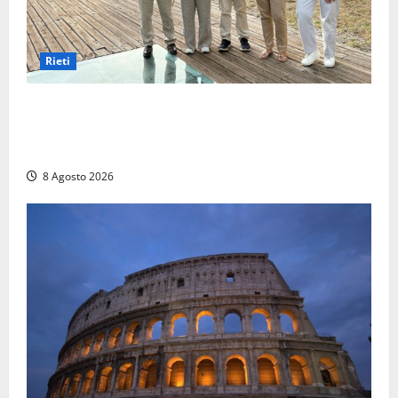
Rieti
Monteleone Sabino (Ri), l’assessore Rinaldi al
“Trebula Muteasca”: «Fare sistema per valorizzare il
sito archeologico»
8 Agosto 2026