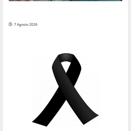
Comune di Civitavecchia sulle Terme della
Ficoncella: prosegue l’interlocuzione con la ASL RM4
7 Agosto 2026