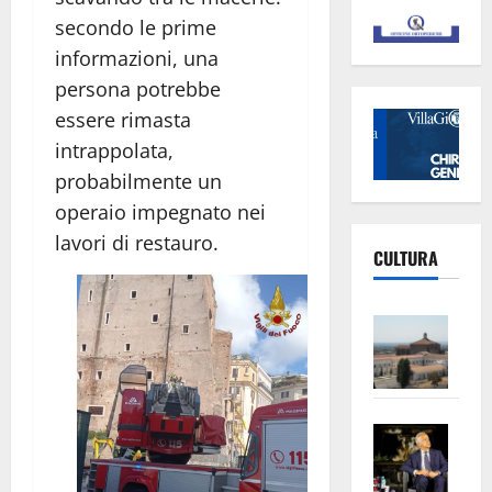
secondo le prime
informazioni, una
persona potrebbe
essere rimasta
intrappolata,
probabilmente un
operaio impegnato nei
lavori di restauro.
CULTURA
Vite
–
L’Un
ampl
Saba
la
–
No
Pian
Tax