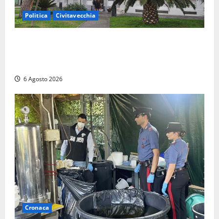
Politica
Civitavecchia
Civitavecchia – Fratelli d’Italia sulle Terme Imperiali:
“Piendibene e Cangani spieghino perché stanno
bloccando un’occasione storica”
6 Agosto 2026
Cronaca