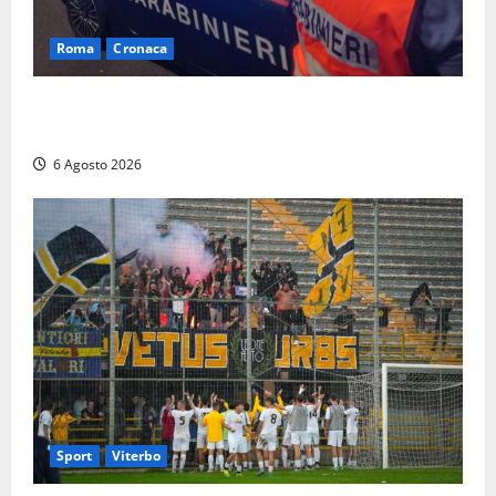
Roma
Cronaca
Roma Eur, maxi controlli dei carabinieri: due arresti
per rapina, quattro denunce e sanzioni ai locali
6 Agosto 2026
Sport
Viterbo