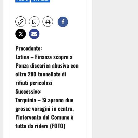
N
Precedente:
Latina – Finanza scopre a
a
Ponza discarica abusiva con
v
oltre 280 tonnellate di
rifiuti pericolosi
i
Successivo:
g
Tarquinia – Si aprono due
grosse voragini in centro,
a
l’intervento del Comune è
z
tutto da ridere (FOTO)