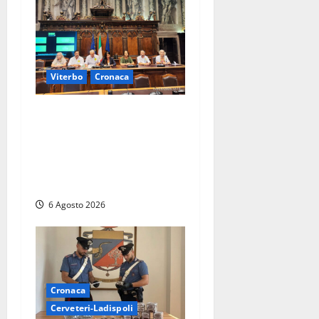
Viterbo
Cronaca
Viterbo – Ombre Festival
chiude con successo e
pensa al futuro: “Ora
progetto pilota per una
Fiera del Libro nella Tuscia”
6 Agosto 2026
Cronaca
Cerveteri-Ladispoli