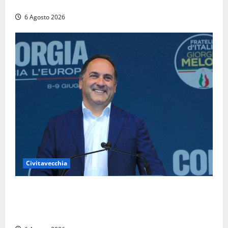
chiusa in entrambe le direzioni (FOTO)
6 Agosto 2026
Civitavecchia
Civitavecchia – Fosso Crepacuore, Grasso (FdI): “Il
Comune sapeva del parere favorevole al rinnovo
dell’AIA e non ha informato il Consiglio”