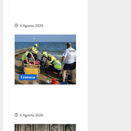
al Lago di Bolsena, quattro
persone messe in salvo dai
vigili del fuoco
6 Agosto 2026
Cronaca
Tuffo vietato dal pontile,
muore un 17enne dopo
quattro giorni di agonia
6 Agosto 2026