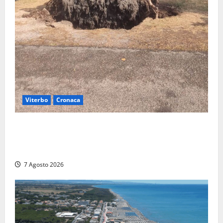
Viterbo
Cronaca
Gradoli – Il maltempo devasta il lungolago: alberi
giganteschi abbattuti e auto distrutte. Sfiorata la
tragedia (FOTO)
7 Agosto 2026