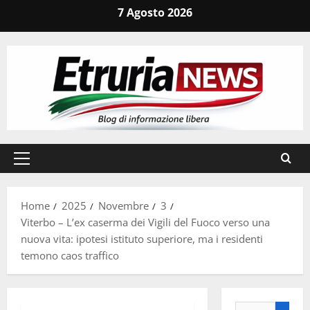
Vai
7 Agosto 2026
al
contenuto
Menu
principale
Home
2025
Novembre
3
Viterbo – L’ex caserma dei Vigili del Fuoco verso una
nuova vita: ipotesi istituto superiore, ma i residenti
temono caos traffico
Ricerca