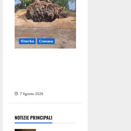
Viterbo
Cronaca
Gradoli – Il maltempo
devasta il lungolago: alberi
giganteschi abbattuti e auto
distrutte. Sfiorata la
tragedia (FOTO)
7 Agosto 2026
NOTIZIE PRINCIPALI