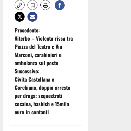
N
Precedente:
Viterbo – Violenta rissa tra
a
Piazza del Teatro e Via
v
Marconi, carabinieri e
ambulanza sul posto
i
Successivo:
g
Civita Castellana e
Corchiano, doppio arresto
a
per droga: sequestrati
z
cocaina, hashish e 15mila
euro in contanti
i
o