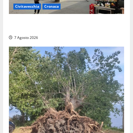
Civitavecchia
Cronaca
Civitavecchia, lavori al Mercato: modifiche alla
viabilità prorogate (almeno) fino al 31 dicembre
7 Agosto 2026