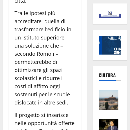
città.
Tra le ipotesi più
accreditate, quella di
trasformare l’edificio in
un istituto superiore,
una soluzione che –
secondo Romoli –
permetterebbe di
ottimizzare gli spazi
CULTURA
scolastici e ridurre i
costi di affitto oggi
Vite
sostenuti per le scuole
–
dislocate in altre sedi.
L’Un
ampl
Il progetto si inserisce
Saba
la
nelle opportunità offerte
–
No