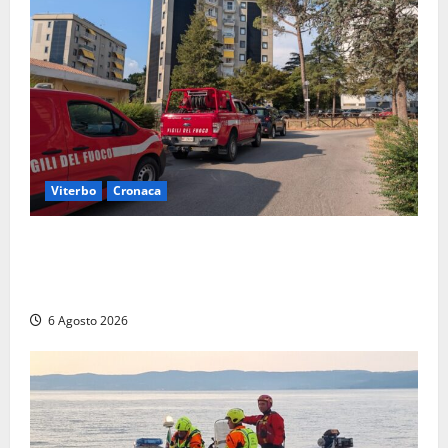
Viterbo
Cronaca
Viterbo, paura in via Murialdo: anziano minaccia di
lanciarsi dal settimo piano, salvato dai soccorritori
(FOTO)
6 Agosto 2026