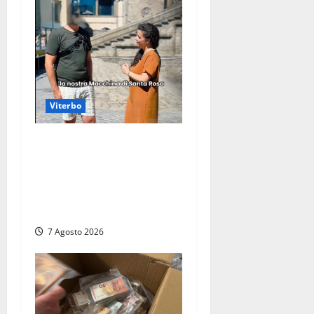
Viterbo
Viterbo, il centro storico si
svuota e il video della
sindaca fa infuriare i
commercianti: «Ma quali
turisti?»
7 Agosto 2026