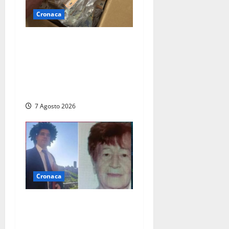
Cronaca
Maxi sequestro da 157mila
euro a Tarquinia, la
Cassazione annulla il
provvedimento e dispone un
nuovo esame del caso
7 Agosto 2026
Cronaca
Chieti – Giovane uccide la
nonna a martellate,
entrambi vivevano a Roma