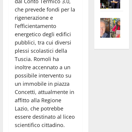
dal Conto Termico 3.0,
Pian
Tax
che prevede fondi per la
apre
Area
rigenerazione e
Vite
la
sogl
l’efficientamento
–
rass
Isee
energetico degli edifici
A
atte
a
Omb
anc
pubblici, tra cui diversi
26mi
Fest
Cont
euro
plessi scolastici della
Fron
Vald
per
Tuscia. Romoli ha
e
e
l’an
inoltre accennato a un
Gabb
Zang
acca
possibile intervento su
vis
202
un immobile in piazza
a
Concetti, attualmente in
vis
affitto alla Regione
Lazio, che potrebbe
essere destinato al liceo
scientifico cittadino.