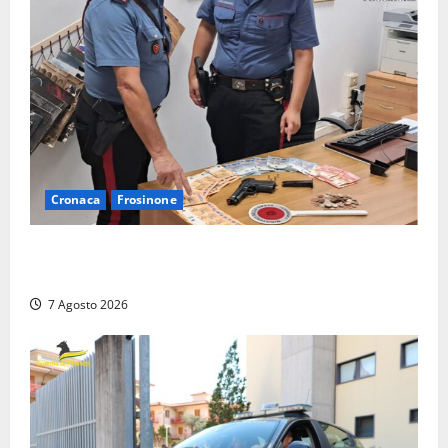
Cronaca
Frosinone
Assalto armato al Conad di Ceccano: lo schianto in
camper e l’arresto lampo a Frosinone
7 Agosto 2026