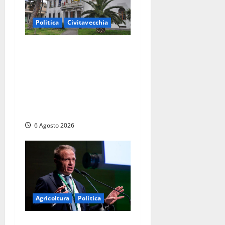
Politica
Civitavecchia
Civitavecchia – Fratelli
d’Italia sulle Terme
Imperiali: “Piendibene e
Cangani spieghino perché
stanno bloccando
un’occasione storica”
6 Agosto 2026
Agricoltura
Politica
Agricoltura, con