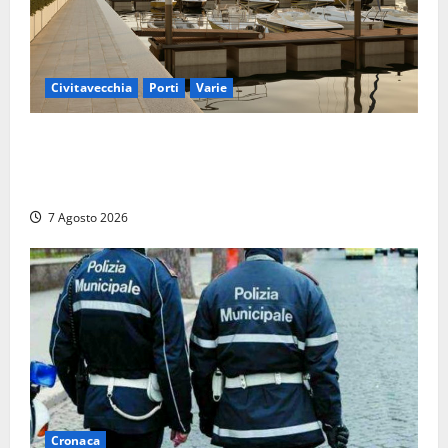
Civitavecchia
Porti
Varie
Marina Yachting, Civitavecchia svolta: Roma Marina
Yachting Srl ammessa alle fasi finali della
concessione demaniale
7 Agosto 2026
Cronaca