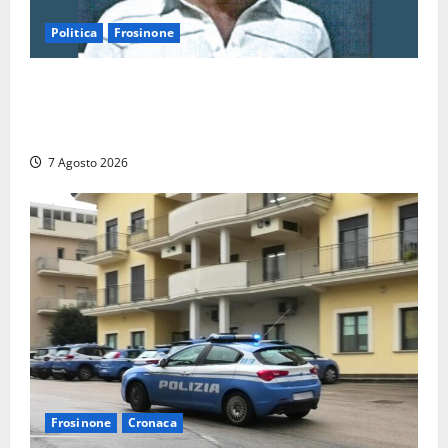
Politica
Frosinone
Verso le elezioni di Frosinone, il Polo Civico si
allarga ancora: ufficiale l’ingresso di Giorgio
Ceccarelli dopo Emanuela Turri
7 Agosto 2026
Frosinone
Cronaca