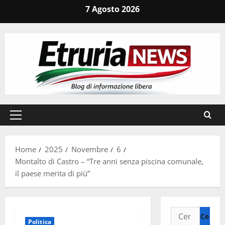
Vai
7 Agosto 2026
al
contenuto
Menu
principale
Home
2025
Novembre
6
Montalto di Castro – “Tre anni senza piscina comunale,
il paese merita di più”
Ricerca
Politica