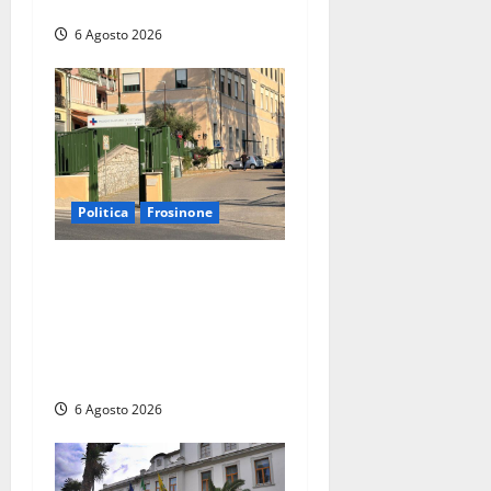
della vita
6 Agosto 2026
Politica
Frosinone
Ceccano, Sanità: la Regione
e il centrodestra ‘firmano’ il
decreto per la Casa della
Comunità e rivendicano la
vittoria politica
6 Agosto 2026