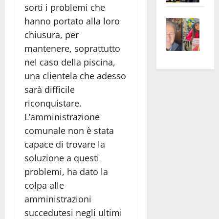
sorti i problemi che
apre
Area
hanno portato alla loro
Vite
la
sogl
–
rass
Isee
chiusura, per
A
atte
a
mantenere, soprattutto
Omb
anc
26mi
nel caso della piscina,
Fest
Cont
euro
una clientela che adesso
Fron
Vald
per
sarà difficile
e
e
l’an
riconquistare.
Gabb
Zang
acca
L’amministrazione
vis
202
comunale non è stata
a
vis
capace di trovare la
soluzione a questi
problemi, ha dato la
colpa alle
amministrazioni
succedutesi negli ultimi