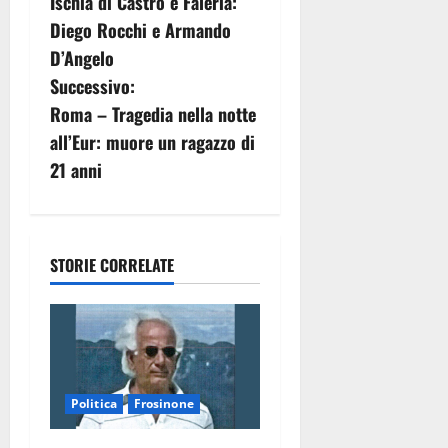
v
Ischia di Castro e Faleria:
Diego Rocchi e Armando
i
D’Angelo
g
Successivo:
Roma – Tragedia nella notte
a
all’Eur: muore un ragazzo di
z
21 anni
i
o
STORIE CORRELATE
n
e
a
Politica
Frosinone
r