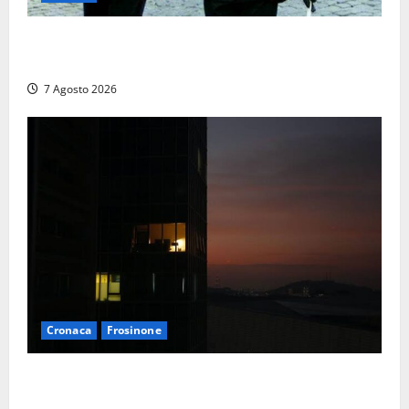
Cinque agenti della Polizia locale arrestati a Milano
dopo denuncia di un pusher
7 Agosto 2026
Cronaca
Frosinone
Incubo in condominio a Sora per una 76enne, finita
in ospedale per lo stress: indagati i vicini per