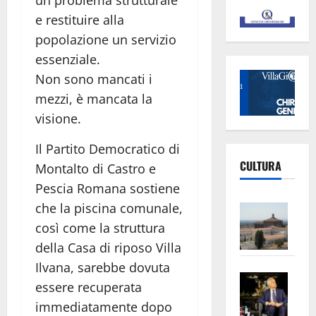
e restituire alla
popolazione un servizio
essenziale.
Non sono mancati i
mezzi, è mancata la
visione.
Il Partito Democratico di
CULTURA
Montalto di Castro e
Pescia Romana sostiene
Vite
che la piscina comunale,
–
così come la struttura
L’Un
della Casa di riposo Villa
ampl
Ilvana, sarebbe dovuta
Saba
la
essere recuperata
–
No
immediatamente dopo
Pian
Tax