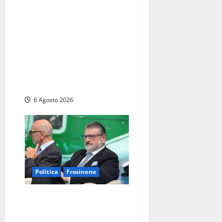
Coltivaitalia 1 miliardo di
euro in più per gli
agricoltori italiani.
Lollobrigida:
“Finanziamento mai
avvenuto prima nella storia
della Repubblica”
6 Agosto 2026
Politica
Frosinone
Frosinone – TAV e nuovo
aeroporto: la ‘ricetta’ di