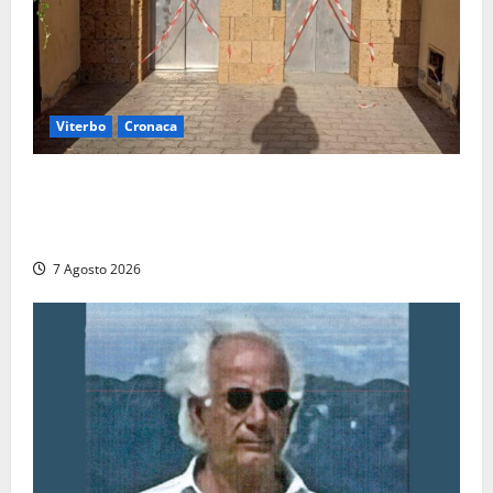
Viterbo
Cronaca
Ascensori chiusi durante la Fiera del Vino a
Montefiascone: volano stracci tra Manzi, Paolini e De
Santis “in diretta” social
7 Agosto 2026