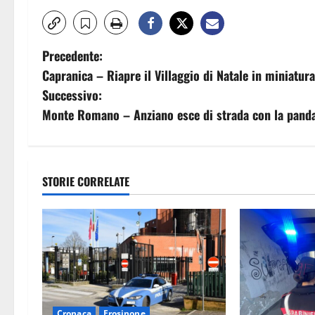
N
Precedente:
Capranica – Riapre il Villaggio di Natale in miniatura
a
Successivo:
v
Monte Romano – Anziano esce di strada con la panda l
i
g
STORIE CORRELATE
a
z
i
o
Cronaca
Frosinone