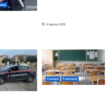
Tuscania, lo trovano ubriaco dopo
naca
un incidente con feriti: denunciato
arabinieri nel
dai carabinieri
que persone
6 Agosto 2026
droga, ritirate alcune
Cronaca
Frosinone
Frosinone, presunte molestie al
liceo su una minorenne: il Gip dice
seguimento sulla
no all’archiviazione, il prof nega
enne senza patente