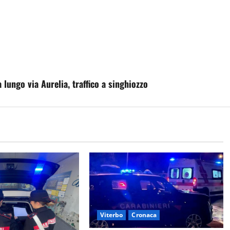
ungo via Aurelia, traffico a singhiozzo
Viterbo
Cronaca