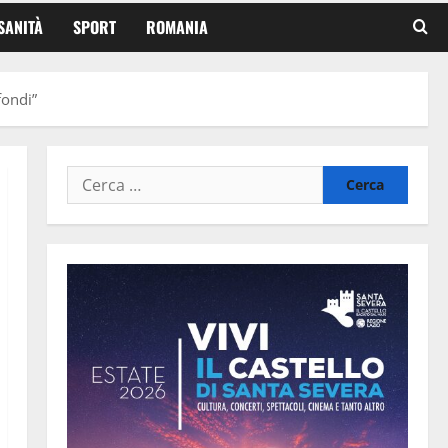
SANITÀ
SPORT
ROMANIA
fondi”
Ricerca
per: