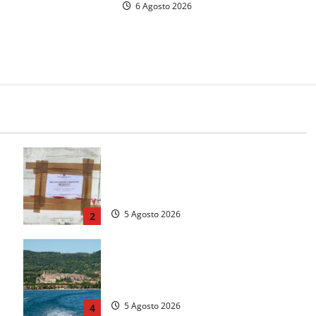
a fuga in auto
6 Agosto 2026
a
Tarquinia – Sant’Agostino, il Comune
chiude un chiosco dello stabilimento
“La Scogliera”
5 Agosto 2026
2
me
Paura sul lago di Bolsena, turista
tedesca scompare per due ore:
ritrovata sana e salva
5 Agosto 2026
4