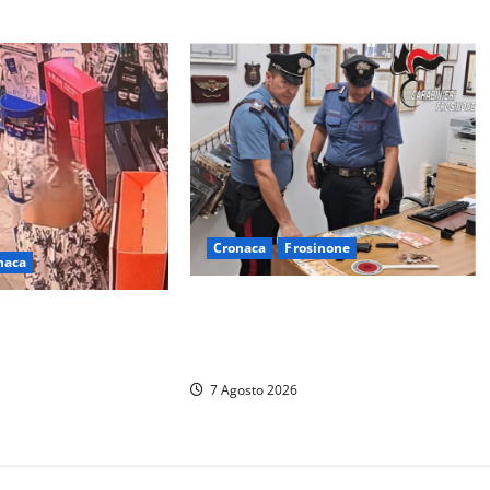
Cronaca
Frosinone
naca
Assalto armato al Conad di
 farmacia a Viterbo
Ceccano: lo schianto in camper e
elecamere, poi
l’arresto lampo a Frosinone
ri furti a Orte: è
7 Agosto 2026
donne