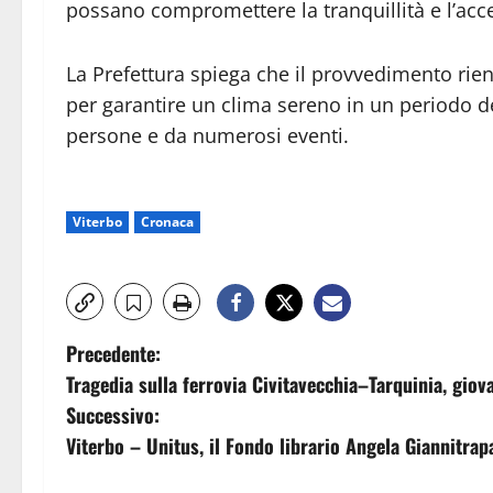
possano compromettere la tranquillità e l’acces
La Prefettura spiega che il provvedimento rie
per garantire un clima sereno in un periodo de
persone e da numerosi eventi.
Viterbo
Cronaca
N
Precedente:
Tragedia sulla ferrovia Civitavecchia–Tarquinia, gio
a
Successivo:
v
Viterbo – Unitus, il Fondo librario Angela Giannitrap