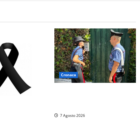
Cronaca
Aggredisce il padre con un coltello
perché non gli dà i soldi, arrestato
a Fregene ragazzo di 26 anni
7 Agosto 2026
bo: è morto Massimo
ta tra politica e