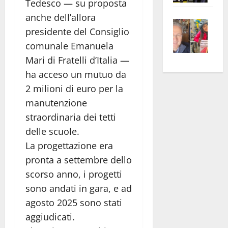
Tedesco — su proposta
apre
Area
anche dell’allora
Vite
la
sogl
presidente del Consiglio
–
rass
Isee
comunale Emanuela
A
atte
a
Mari di Fratelli d’Italia —
Omb
anc
26mi
Fest
Cont
euro
ha acceso un mutuo da
Fron
Vald
per
2 milioni di euro per la
e
e
l’an
manutenzione
Gabb
Zang
acca
straordinaria dei tetti
vis
202
delle scuole.
a
La progettazione era
vis
pronta a settembre dello
scorso anno, i progetti
sono andati in gara, e ad
agosto 2025 sono stati
aggiudicati.