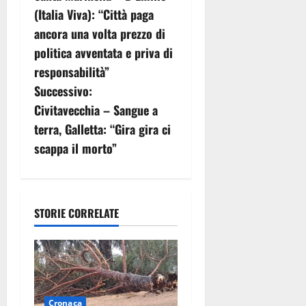
a
(Italia Viva): “Città paga
v
ancora una volta prezzo di
politica avventata e priva di
i
responsabilità”
g
Successivo:
Civitavecchia – Sangue a
a
terra, Galletta: “Gira gira ci
z
scappa il morto”
i
o
STORIE CORRELATE
n
e
a
Cronaca