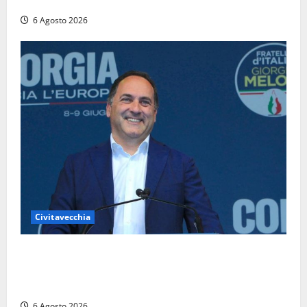
chiusa in entrambe le direzioni (FOTO)
6 Agosto 2026
Civitavecchia
Civitavecchia – Fosso Crepacuore, Grasso (FdI): “Il
Comune sapeva del parere favorevole al rinnovo
dell’AIA e non ha informato il Consiglio”
6 Agosto 2026