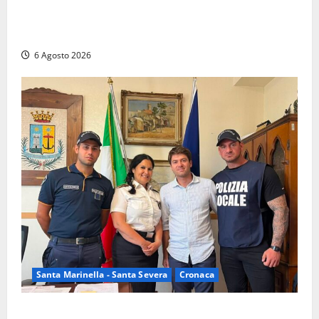
Latina – Carabinieri scoprono raffineria di cocaina
nelle campagne, cinque arresti
6 Agosto 2026
Santa Marinella - Santa Severa
Cronaca
Santa Marinella, due nuovi agenti entrano nella