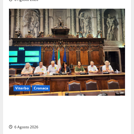
Viterbo
Cronaca
Viterbo – Ombre Festival chiude con successo e
pensa al futuro: “Ora progetto pilota per una Fiera
del Libro nella Tuscia”
6 Agosto 2026