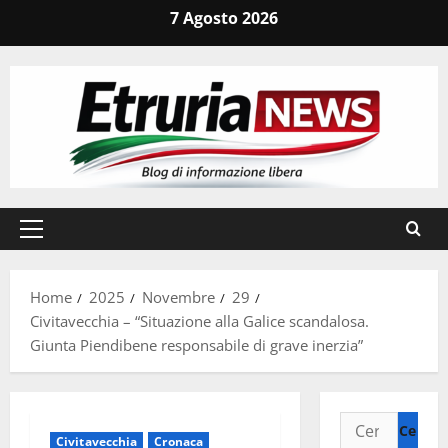
Vai
7 Agosto 2026
al
contenuto
Menu
principale
Home
2025
Novembre
29
Civitavecchia – “Situazione alla Galice scandalosa.
Giunta Piendibene responsabile di grave inerzia”
Ricerca
Civitavecchia
Cronaca