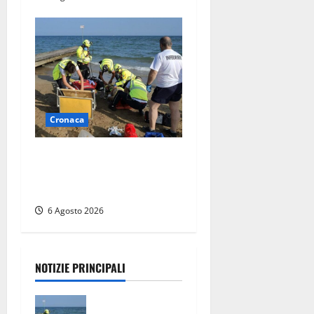
Cronaca
Tuffo vietato dal pontile,
muore un 17enne dopo
quattro giorni di agonia
6 Agosto 2026
NOTIZIE PRINCIPALI
Tuffo vietato