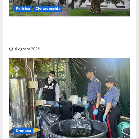
Politica
Civitavecchia
Civitavecchia – Fratelli d’Italia sulle Terme Imperiali:
“Piendibene e Cangani spieghino perché stanno
bloccando un’occasione storica”
6 Agosto 2026
Cronaca