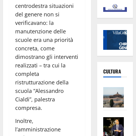
centrodestra situazioni
del genere non si
verificavano: la
manutenzione delle
scuole era una priorità
concreta, come
dimostrano gli interventi
realizzati – tra cui la
CULTURA
completa
ristrutturazione della
Vite
scuola “Alessandro
–
Cialdi”, palestra
L’Un
compresa.
ampl
Saba
la
Inoltre,
–
No
l’amministrazione
Pian
Tax