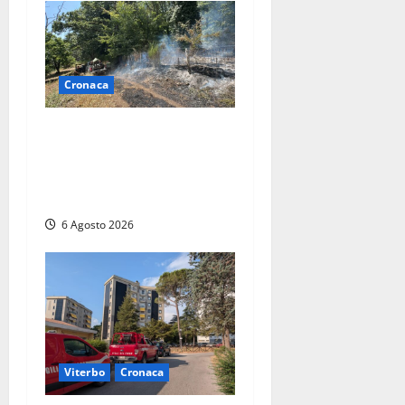
Cronaca
Principio di incendio nella
Riserva del Lago di Vico: sul
posto tracce di bivacchi
abusivi
6 Agosto 2026
Viterbo
Cronaca