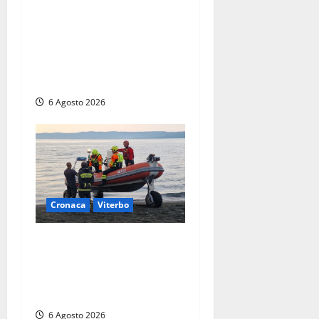
Viterbo, paura in via
Murialdo: anziano minaccia
di lanciarsi dal settimo
piano, salvato dai
soccorritori (FOTO)
6 Agosto 2026
Cronaca
Viterbo
Imbarcazione si capovolge
al Lago di Bolsena, quattro
persone messe in salvo dai
vigili del fuoco
6 Agosto 2026