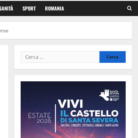
SANITÀ
SPORT
ROMANIA
ense
Ricerca
per: