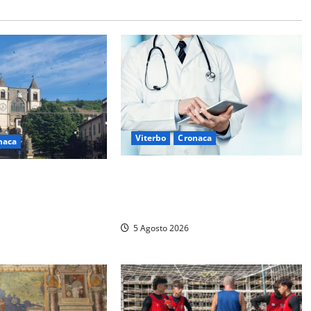
Viterbo
Cronaca
naca
Viterbo – Mammagialla, nuovo
ogastronomiche”, a
medico per l’assistenza sanitaria ai
 Cimino tre giorni
detenuti
moria e tradizioni
5 Agosto 2026