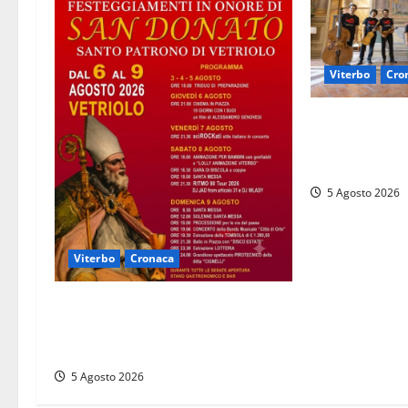
o
l
Viterbo
Cro
o
Festival Baro
Stradella, dal
musica tra Vit
5 Agosto 2026
Viterbo
Cronaca
Vetriolo – Festeggiamenti di San
Donato, il paese in festa: ecco il
ricco programma
5 Agosto 2026