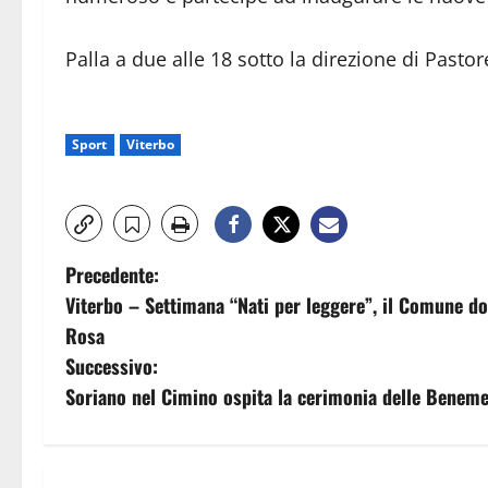
Palla a due alle 18 sotto la direzione di Pasto
Sport
Viterbo
N
Precedente:
Viterbo – Settimana “Nati per leggere”, il Comune don
a
Rosa
v
Successivo:
Soriano nel Cimino ospita la cerimonia delle Benemer
i
g