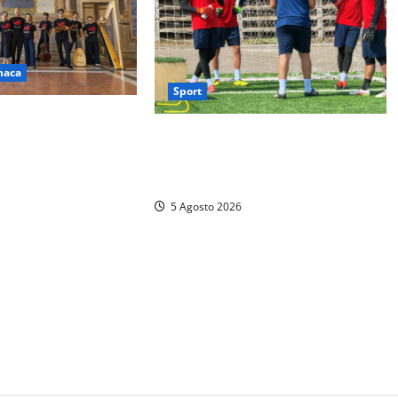
naca
Sport
cco Alessandro
Calcio – Sorianese, si riparte quasi
 29 agosto un mese di
da zero: al via la preparazione
erbo e la Tuscia
verso l’Eccellenza 2026/27
5 Agosto 2026