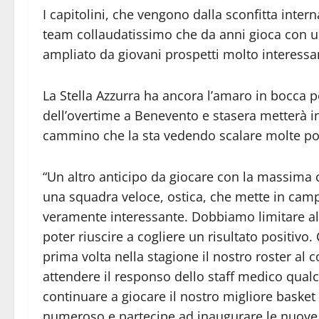
I capitolini, che vengono dalla sconfitta inte
team collaudatissimo che da anni gioca con u
ampliato da giovani prospetti molto interessan
La Stella Azzurra ha ancora l’amaro in bocca per
dell’overtime a Benevento e stasera metterà i
cammino che la sta vedendo scalare molte posi
“Un altro anticipo da giocare con la massima
una squadra veloce, ostica, che mette in ca
veramente interessante. Dobbiamo limitare al 
poter riuscire a cogliere un risultato positivo
prima volta nella stagione il nostro roster a
attendere il responso dello staff medico qualc
continuare a giocare il nostro migliore basket
numeroso e partecipe ad inaugurare le nuove t