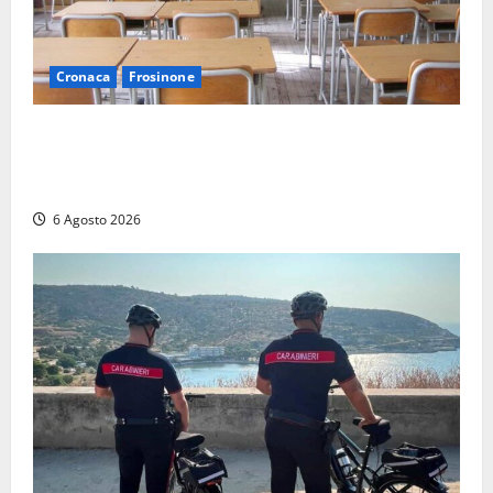
Cronaca
Frosinone
Frosinone, presunte molestie al liceo su una
minorenne: il Gip dice no all’archiviazione, il prof
nega
6 Agosto 2026