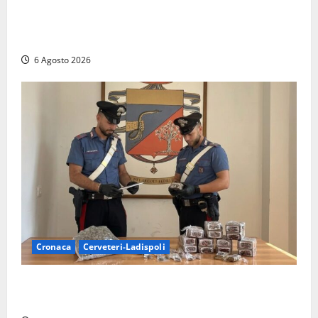
Sicurezza nei Comuni del Lazio, il consigliere
Sabatini (FdI) presenta proposta di legge per alzare
la qualità della vita
6 Agosto 2026
Cronaca
Cerveteri-Ladispoli
Blitz dei Carabinieri a Ladispoli: in una casa trovati
7 kg di hashish e una donna chiusa a chiave