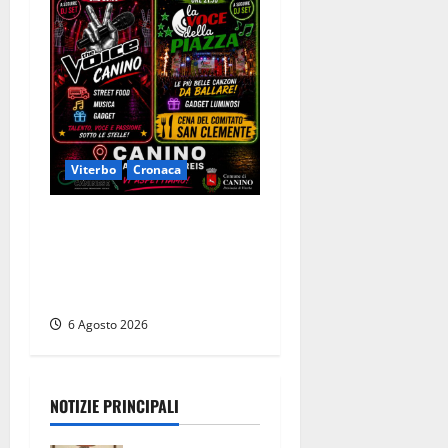
Viterbo
Cronaca
Canino si prepara alle “Notti
a Colori”: due serate tra
musica, spettacoli e street
food in piazza
6 Agosto 2026
NOTIZIE PRINCIPALI