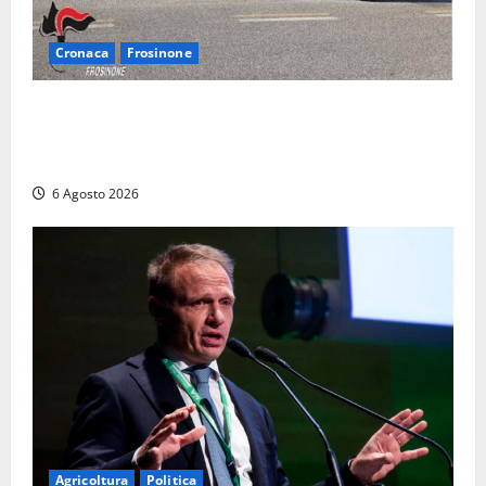
Cronaca
Frosinone
Frosinone – Denuncia il marito per stalking: i
carabinieri perquisiscono casa e trovano droga.
L’epilogo
6 Agosto 2026
Agricoltura
Politica