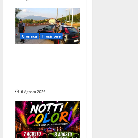
Cronaca
Frosinone
Ceccano – Rapina al Conad:
minaccia il cassiere con la
pistola e fugge in camper
con il bottino, arresto
lampo
6 Agosto 2026