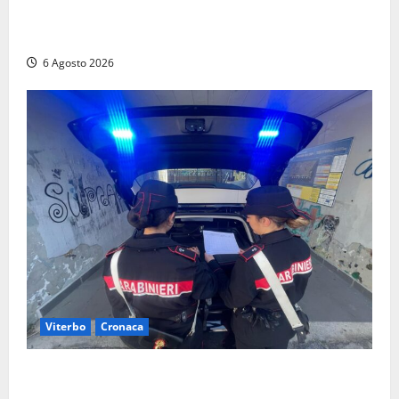
Frosinone, ruba cibo dal magazzino in cui lavora:
dipendente incastrato e denunciato
6 Agosto 2026
Viterbo
Cronaca
Controlli dei carabinieri nel Viterbese: cinque
persone segnalate per droga, ritirate alcune patenti