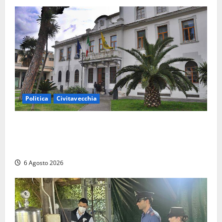
Politica
Civitavecchia
Civitavecchia – Fratelli d’Italia sulle Terme Imperiali:
“Piendibene e Cangani spieghino perché stanno
bloccando un’occasione storica”
6 Agosto 2026