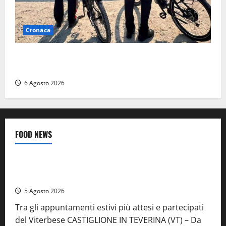
Cronaca
Montalto di Castro – I Carabinieri pattugliano il
lungomare in e-bike: al via il nuovo servizio estivo
6 Agosto 2026
FOOD NEWS
Food News
Viterbo
A Castiglione in Teverina la 41esima festa del Vino: cantine
aperte, musica e spettacolo
5 Agosto 2026
Tra gli appuntamenti estivi più attesi e partecipati
del Viterbese CASTIGLIONE IN TEVERINA (VT) – Da