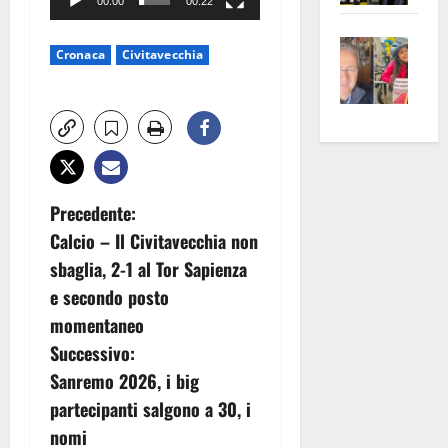
00:00
00:22
apre
Area
Vite
la
sogl
Cronaca
Civitavecchia
–
rass
Isee
A
atte
a
Omb
anc
26mi
Fest
Cont
euro
Fron
Vald
per
e
e
l’an
N
Precedente:
Gabb
Zang
acca
Calcio – Il Civitavecchia non
vis
202
a
sbaglia, 2-1 al Tor Sapienza
a
v
vis
e secondo posto
momentaneo
i
Successivo:
g
Sanremo 2026, i big
partecipanti salgono a 30, i
a
nomi