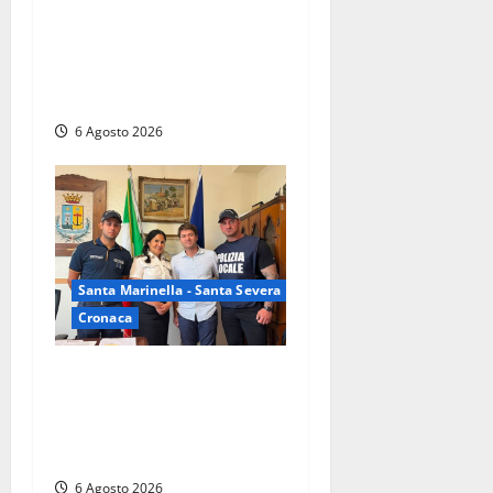
Latina – Carabinieri
scoprono raffineria di
cocaina nelle campagne,
cinque arresti
6 Agosto 2026
Santa Marinella - Santa Severa
Cronaca
Santa Marinella, due nuovi
agenti entrano nella Polizia
locale: rafforzato il presidio
del territorio
6 Agosto 2026