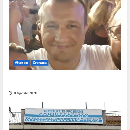
Viterbo
Cronaca
Brutto incidente stradale per Alessio Fiorillo:
Viterbo si stringe al suo “ciuffo”
8 Agosto 2026