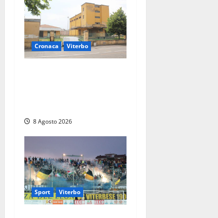
Cronaca
Viterbo
Viterbo, giovane donna
trovata morta nell’ex
Consorzio agrario sulla
Teverina
8 Agosto 2026
Sport
Viterbo
La Viterbese riparte dalla