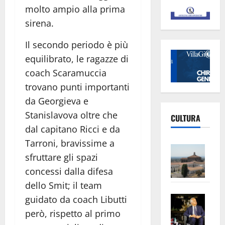
molto ampio alla prima
sirena.
Il secondo periodo è più
equilibrato, le ragazze di
coach Scaramuccia
trovano punti importanti
da Georgieva e
Stanislavova oltre che
CULTURA
dal capitano Ricci e da
Tarroni, bravissime a
Vite
sfruttare gli spazi
–
concessi dalla difesa
L’Un
ampl
dello Smit; il team
Saba
la
guidato da coach Libutti
–
No
però, rispetto al primo
Pian
Tax