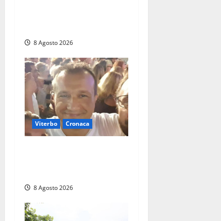
a Sutri, ricerche in corso
dopo la segnalazione ma si
rivela falso allarme
8 Agosto 2026
Viterbo
Cronaca
Brutto incidente stradale
per Alessio Fiorillo: Viterbo
si stringe al suo “ciuffo”
8 Agosto 2026