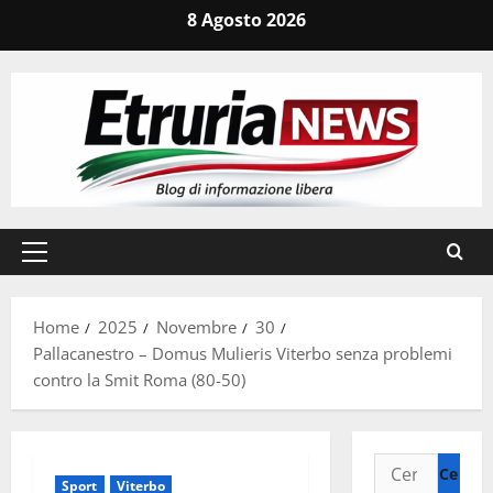
Vai
8 Agosto 2026
al
contenuto
Menu
principale
Home
2025
Novembre
30
Pallacanestro – Domus Mulieris Viterbo senza problemi
contro la Smit Roma (80-50)
Ricerca
Sport
Viterbo