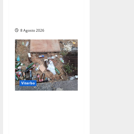
Serie D: tre amichevoli a
Chianciano, poi il debutto in
Coppa Italia con l’Anzio
8 Agosto 2026
Viterbo
La denuncia di un
commerciante: «Al Sacrario
tra degrado e paura, i miei
figli rischiano di perdere
tutto»