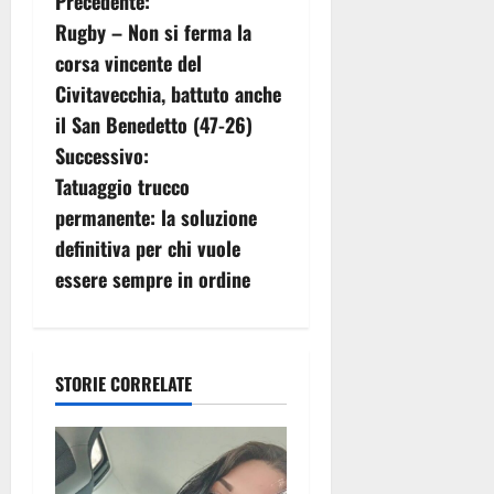
N
Precedente:
Rugby – Non si ferma la
a
corsa vincente del
v
Civitavecchia, battuto anche
il San Benedetto (47-26)
i
Successivo:
g
Tatuaggio trucco
permanente: la soluzione
a
definitiva per chi vuole
z
essere sempre in ordine
i
o
STORIE CORRELATE
n
e