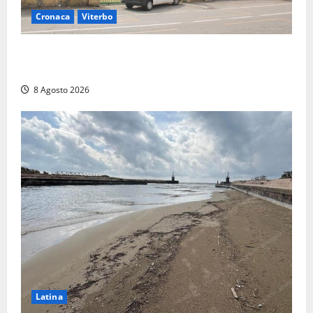
Cronaca
Viterbo
Viterbo, giovane donna trovata morta nell’ex
Consorzio agrario sulla Teverina
8 Agosto 2026
Latina