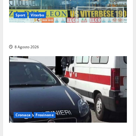
Sport
Viterbo
La Viterbese riparte dalla Serie D: tre amichevoli a
Chianciano, poi il debutto in Coppa Italia con l’Anzio
8 Agosto 2026
Cronaca
Frosinone
Anziano bloccato con lo spray al peperoncino: per