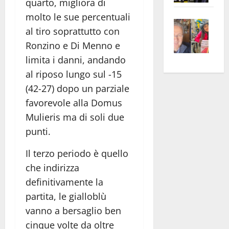
quarto, migliora di
apre
Area
molto le sue percentuali
Vite
la
sogl
al tiro soprattutto con
–
rass
Isee
Ronzino e Di Menno e
A
atte
a
limita i danni, andando
Omb
anc
26mi
Fest
Cont
al riposo lungo sul -15
euro
Fron
Vald
per
(42-27) dopo un parziale
e
e
l’an
favorevole alla Domus
Gabb
Zang
acca
Mulieris ma di soli due
vis
202
punti.
a
vis
Il terzo periodo è quello
che indirizza
definitivamente la
partita, le gialloblù
vanno a bersaglio ben
cinque volte da oltre