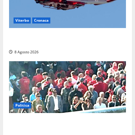
Viterbo
Cronaca
Piccolo elicottero precipita a Sutri, ricerche in corso
dopo la segnalazione ma si rivela falso allarme
8 Agosto 2026
Politica
“Cgil volta le spalle a La Russa e Sberna” a
Marcinelle, Meloni: “Gesto vergognoso”. Landini