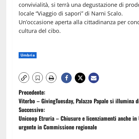
convivialità, si terrà una degustazione di prodo
locale “Viaggio di sapori” di Narni Scalo.
Un’occasione aperta alla cittadinanza per condi
cultura del cibo.
Umbria
N
Precedente:
Viterbo – GivingTuesday, Palazzo Papale si illumina 
a
Successivo:
v
Unicoop Etruria – Chiusure e licenziamenti anche in 
urgente in Commissione regionale
i