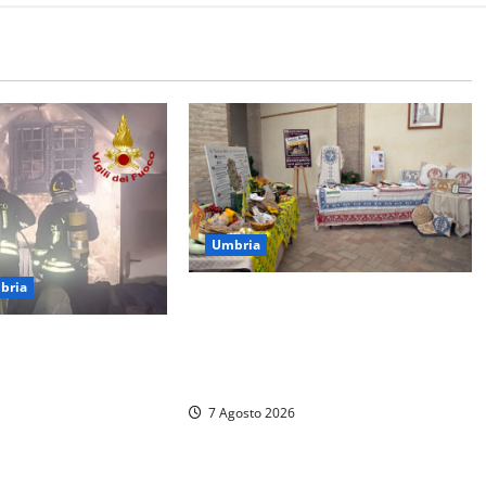
Umbria
bria
Rivotorto, presentata la 37ª
Rassegna Antichi Sapori: dal 14 al
otte ad Amelia:
23 agosto il Chiostro di San
devastato dalle
Francesco si veste a festa
re del centro
7 Agosto 2026