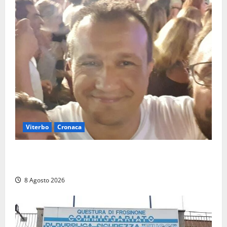
Viterbo
Cronaca
Brutto incidente stradale per Alessio Fiorillo:
Viterbo si stringe al suo “ciuffo”
8 Agosto 2026