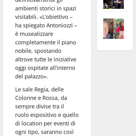
Pian
Tax
ambienti storici in spazi
apre
Area
visitabili. «L’obiettivo –
Vite
la
sogl
ha spiegato Antoniozzi –
–
rass
Isee
è musealizzare
A
atte
a
completamente il piano
Omb
anc
26mi
nobile, spostando
Fest
Cont
euro
Fron
Vald
altrove tutte le iniziative
per
e
e
l’an
oggi ospitate all’interno
Gabb
Zang
acca
del palazzo».
vis
202
a
Le sale Regia, delle
vis
Colonne e Rossa, da
sempre divise tra il
ruolo espositivo e quello
di location per eventi di
ogni tipo, saranno così