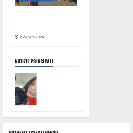
Grande partecipazione ai
gazebo di Fratelli d’Italia a
Montalto e Tarquinia
8 Agosto 2026
NOTIZIE PRINCIPALI
Aveva
compiuto 23
anni ieri:
Benedetta
trovata
1
morta nell’ex
Consorzio
agrario
8 Agosto
POTRESTI ESSERTI PERSO