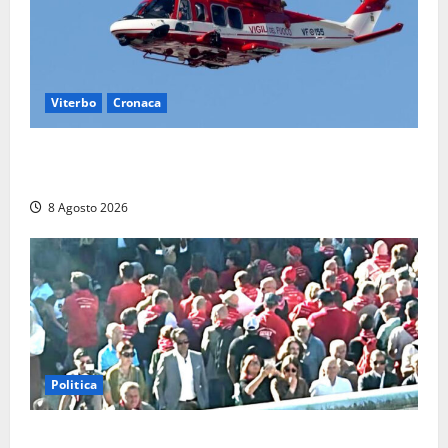
Viterbo
Cronaca
Scattano le ricerche per un piccolo elicottero
precipitato a Sutri: era un falso allarme
8 Agosto 2026
Politica
“Cgil volta le spalle a La Russa e Sberna” a