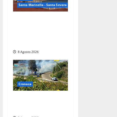
Santa Marinella - Santa Severa
Furti delle chiavi di casa
nelle auto, l’allarme arriva
anche a Santa Marinella:
“Grazie al libretto i ladri
trovano l’indirizzo”
8 Agosto 2026
Cronaca
Montalto di Castro –
Svincolo dell’Aurelia chiuso
per incendio