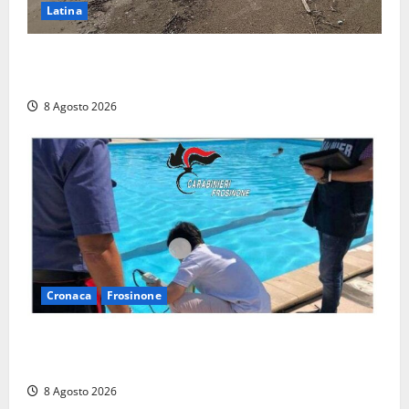
Latina
Latina, 1,1 milioni contro l’erosione: interventi anche
a Rio Martino e Foce Verde
8 Agosto 2026
Cronaca
Frosinone
Irregolarità in una piscina di Roccasecca: scattano
la sospensione e una pesante multa
8 Agosto 2026