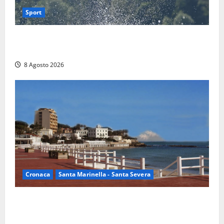
Sport
Rieti – Mondiali di Wakeboard 2026, Noa Gualtieri è
campione del mondo Under 14
8 Agosto 2026
Cronaca
Santa Marinella - Santa Severa
Furti delle chiavi di casa nelle auto, l’allarme arriva
anche a Santa Marinella: “Grazie al libretto i ladri