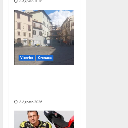
8 Agosto 2026
Viterbo
Cronaca
Fontana Grande, la piazza
senza identità: «Tolte le
auto, il centro è morto. E
adesso cosa resta?»
8 Agosto 2026