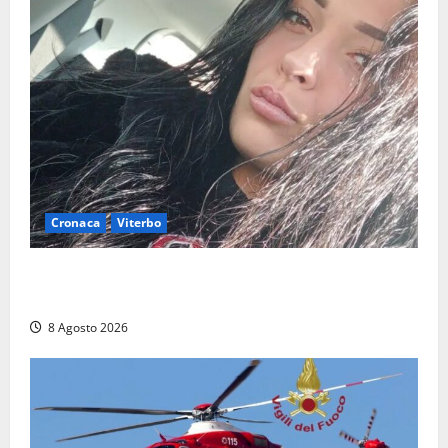
Cronaca
Viterbo
Aveva compiuto 23 anni ieri: Benedetta trovata
morta nell’ex Consorzio agrario
8 Agosto 2026