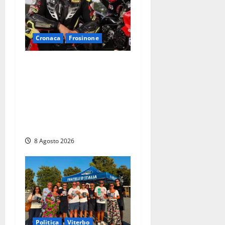
Cronaca
Frosinone
Alessandro Giannetti è
morto dopo un mese di
agonia: il giovane
carabiniere di Fontana Liri
vittima di un incidente in
moto
8 Agosto 2026
Politica
Viterbo