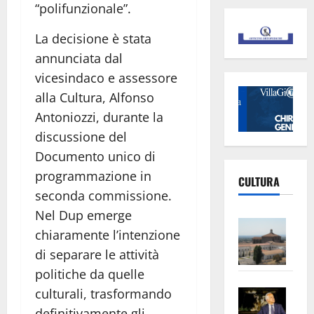
“polifunzionale”.
La decisione è stata
annunciata dal
vicesindaco e assessore
alla Cultura, Alfonso
Antoniozzi, durante la
discussione del
Documento unico di
programmazione in
CULTURA
seconda commissione.
Nel Dup emerge
Vite
chiaramente l’intenzione
–
di separare le attività
L’Un
politiche da quelle
ampl
Saba
la
culturali, trasformando
–
No
definitivamente gli