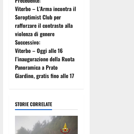
N
Precedente:
Viterbo – L’Arma incontra il
a
Soroptimist Club per
v
rafforzare il contrasto alla
violenza di genere
i
Successivo:
g
Viterbo – Oggi alle 16
l’inaugurazione della Ruota
a
Panoramica a Prato
z
Giardino, gratis fino alle 17
i
o
STORIE CORRELATE
n
e