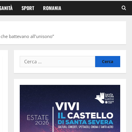
SANITÀ
SPORT
ROMANIA
 che battevano all’unisono”
Ricerca
per: