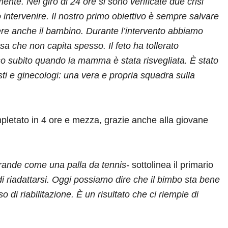
te. Nel giro di 24 ore si sono verificate due crisi
 intervenire. Il nostro primo obiettivo è sempre salvare
e anche il bambino. Durante l’intervento abbiamo
sa che non capita spesso. Il feto ha tollerato
so subito quando la mamma è stata risvegliata. È stato
ti e ginecologi: una vera e propria squadra sulla
mpletato in 4 ore e mezza, grazie anche alla giovane
 grande come una palla da tennis-
sottolinea il primario
 di riadattarsi. Oggi possiamo dire che il bimbo sta bene
o di riabilitazione. È un risultato che ci riempie di