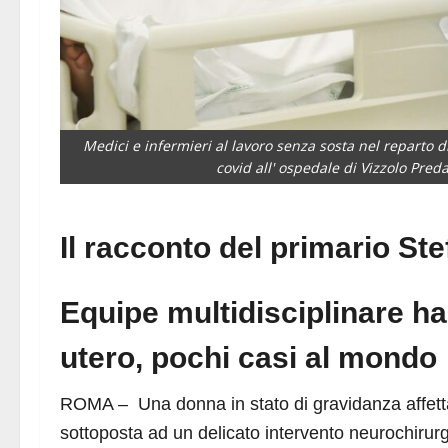
Medici e infermieri al lavoro senza sosta nel reparto di
covid all' ospedale di Vizzolo Pre
Il racconto del primario Ste
Equipe multidisciplinare h
utero, pochi casi al mondo
ROMA – Una donna in stato di gravidanza affett
sottoposta ad un delicato intervento neurochirurg