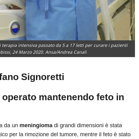
 terapia intensiva passato da 5 a 17 letti per curare i pazienti
dabissi, 24 Marzo 2020. Ansa/Andrea Canali
fano Signoretti
a operato mantenendo feto in
a da un
meningioma
di grandi dimensioni è stata
ico per la rimozione del tumore, mentre il feto è stato