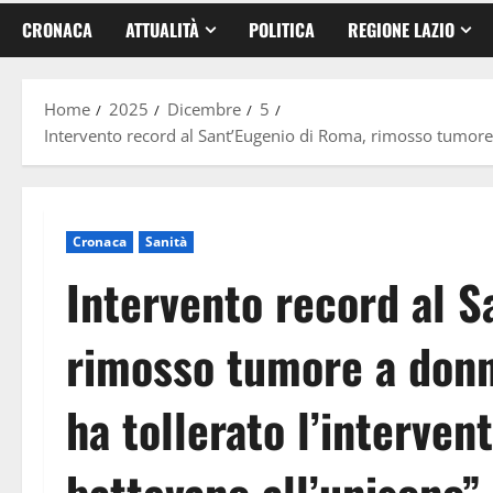
CRONACA
ATTUALITÀ
POLITICA
REGIONE LAZIO
Home
2025
Dicembre
5
Intervento record al Sant’Eugenio di Roma, rimosso tumore a 
Cronaca
Sanità
Intervento record al S
rimosso tumore a donna
ha tollerato l’interven
battevano all’unisono”