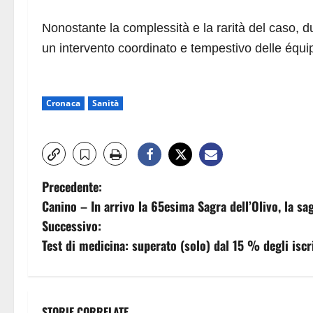
Nonostante la complessità e la rarità del caso, d
un intervento coordinato e tempestivo delle équip
Cronaca
Sanità
N
Precedente:
Canino – In arrivo la 65esima Sagra dell’Olivo, la sagr
a
Successivo:
v
Test di medicina: superato (solo) dal 15 % degli iscrit
i
g
STORIE CORRELATE