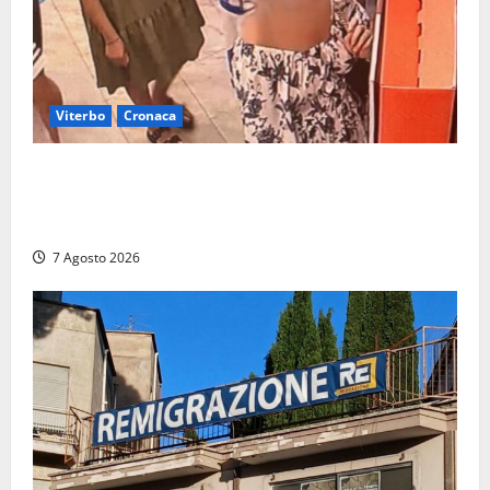
Viterbo
Cronaca
Svaligiano una farmacia a Viterbo davanti alle
telecamere, poi commettono altri furti a Orte: è
caccia a due donne
7 Agosto 2026