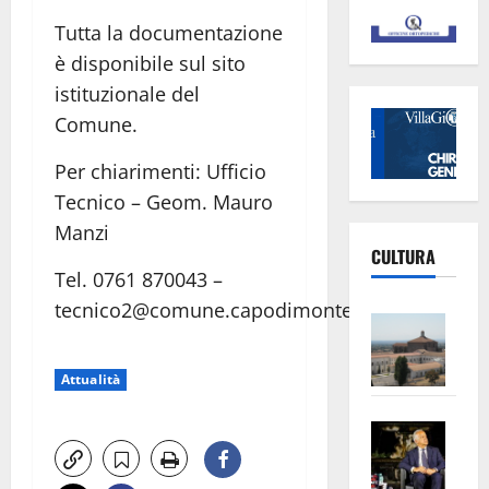
Tutta la documentazione
è disponibile sul sito
istituzionale del
Comune.
Per chiarimenti: Ufficio
Tecnico – Geom. Mauro
Manzi
CULTURA
Tel. 0761 870043 –
tecnico2@comune.capodimonte.vt.it
Vite
–
L’Un
Attualità
ampl
Saba
la
–
No
Pian
Tax