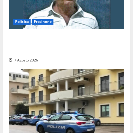
Politica
Frosinone
Verso le elezioni di Frosinone, il Polo Civico si
allarga ancora: ufficiale l’ingresso di Giorgio
Ceccarelli dopo Emanuela Turri
7 Agosto 2026