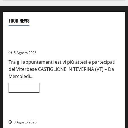
FOOD NEWS
Food News
Viterbo
A Castiglione in Teverina la 41esima festa del Vino: cantine
aperte, musica e spettacolo
5 Agosto 2026
Tra gli appuntamenti estivi più attesi e partecipati
del Viterbese CASTIGLIONE IN TEVERINA (VT) – Da
Mercoledì...
Leggi
Leggi tutto
di
Food News
più
su
A
Castiglione
Birre Preziose, aperte le iscrizioni al Concorso regionale
in
del Lazio
Teverina
la
3 Agosto 2026
41esima
festa