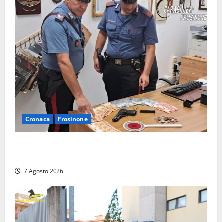
Cronaca
Frosinone
Assalto armato al Conad di Ceccano: lo schianto in
camper e l’arresto lampo a Frosinone
7 Agosto 2026