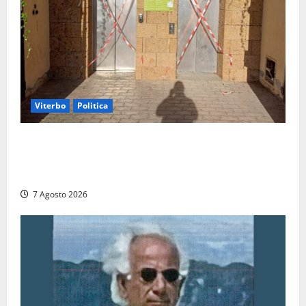
Viterbo
Politica
Ascensori chiusi durante la Fiera del Vino a
Montefiascone: volano stracci tra Manzi, Paolini e De
Santis “in diretta” social
7 Agosto 2026