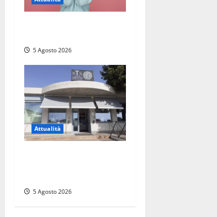
Prestiti personali: tutte le
opportunità
5 Agosto 2026
Attualità
Il SuperEnalotto premia
Viterbo, una vincita al
Poggino
5 Agosto 2026