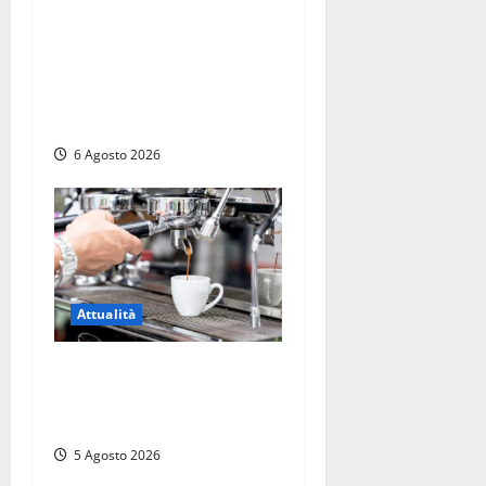
Torre di Chia, l’Università
Agraria risponde alle
polemiche: “Non è un
esproprio, è l’esecuzione di
una sentenza”
6 Agosto 2026
Attualità
Viterbo – Pubblici esercizi
aperti a Ferragosto, il
comune predispone elenco
5 Agosto 2026