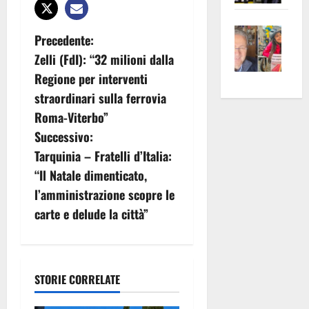
apre
Area
Vite
la
sogl
N
Precedente:
–
rass
Isee
Zelli (FdI): “32 milioni dalla
A
a
atte
a
Regione per interventi
Omb
anc
26mi
v
straordinari sulla ferrovia
Fest
Cont
euro
Roma-Viterbo”
Fron
Vald
per
i
e
e
l’an
Successivo:
Gabb
Zang
g
acca
Tarquinia – Fratelli d’Italia:
vis
202
“Il Natale dimenticato,
a
a
l’amministrazione scopre le
vis
z
carte e delude la città”
i
o
STORIE CORRELATE
n