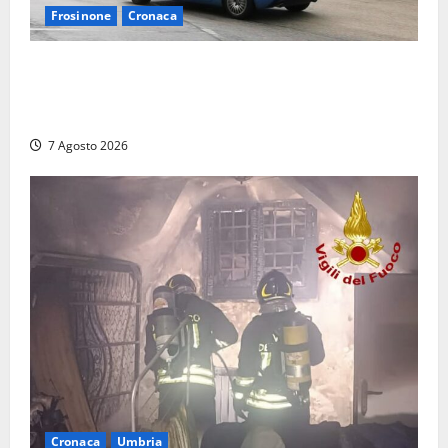
Frosinone
Cronaca
Auto sospetta fermata dalla Polizia a Cassino:
denunciato un 19enne trovato con un coltello a
serramanico
7 Agosto 2026
Cronaca
Umbria