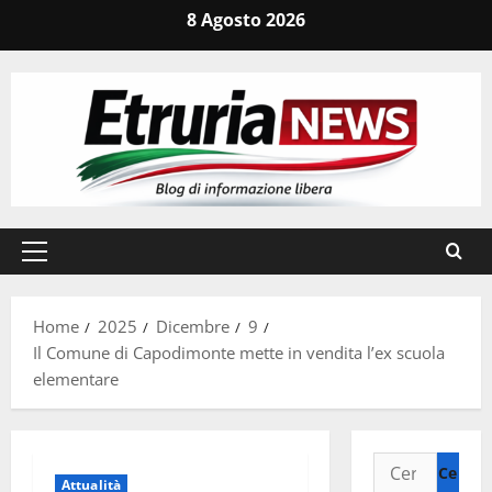
Vai
8 Agosto 2026
al
contenuto
Menu
principale
Home
2025
Dicembre
9
Il Comune di Capodimonte mette in vendita l’ex scuola
elementare
Ricerca
Attualità