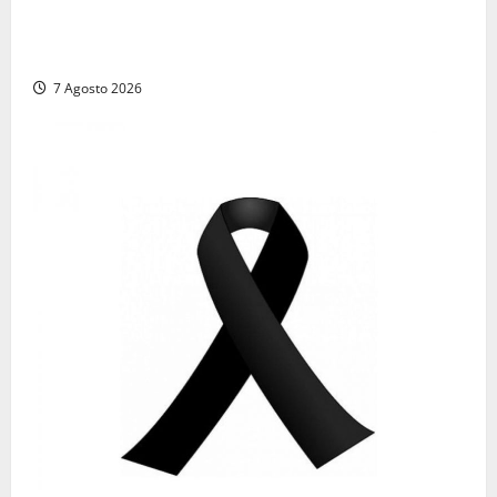
Comune di Civitavecchia sulle Terme della
Ficoncella: prosegue l’interlocuzione con la ASL RM4
7 Agosto 2026