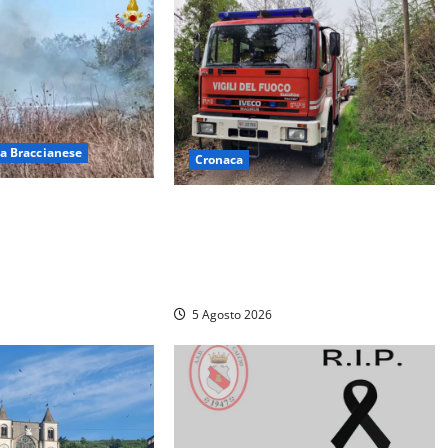
a Braccianese
Cronaca
 ad Anguillara,
Penna in Teverina – Incendio di
alle abitazioni:
sterpaglie arriva fino alla
gili del fuoco
provinciale: traffico bloccato verso
Orte
5 Agosto 2026