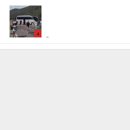
Incidente Terni-Rieti, deceduto
questa mattina un altro turista che si
trovava sul Pullman, la moglie era
morta sul colpo
4
5 Agosto 2026