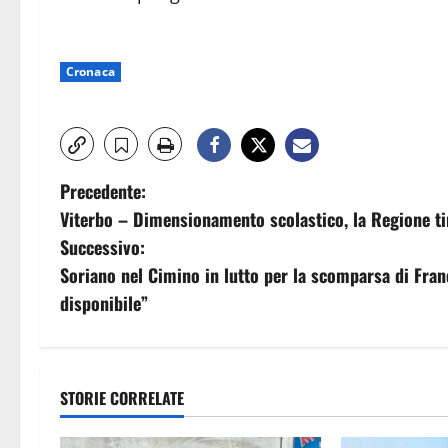
Cronaca
N
Precedente:
Viterbo – Dimensionamento scolastico, la Regione t
a
Successivo:
v
Soriano nel Cimino in lutto per la scomparsa di Fra
disponibile”
i
g
a
STORIE CORRELATE