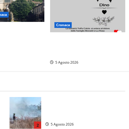
naca
Cronaca
ogastronomiche”, a
 Cimino tre giorni
Il Tolfa Calcio saluta Romolo
moria e tradizioni
Monaldi: scompare una figura
simbolo del club
5 Agosto 2026
e
Vasto incendio ad Anguillara, fiamme
o
vicino alle abitazioni: mobilitati i
Vigili del fuoco
5 Agosto 2026
2