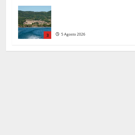
Paura sul lago di Bolsena, turista
tedesca scompare per due ore:
ritrovata sana e salva
5 Agosto 2026
3