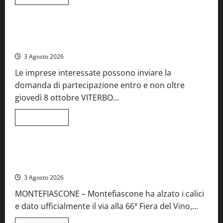
di
Food News
più
su
A
Castiglione
Birre Preziose, aperte le iscrizioni al Concorso regionale
in
del Lazio
Teverina
la
3 Agosto 2026
41esima
festa
Le imprese interessate possono inviare la
del
Vino:
domanda di partecipazione entro e non oltre
cantine
aperte,
giovedì 8 ottobre VITERBO...
musica
e
spettacolo
Leggi
Leggi tutto
di
Viterbo
Food News
più
su
Birre
Preziose,
Montefiascone brinda alla sua Fiera del Vino: inaugurazione
aperte
da record per la 66ª edizione
le
iscrizioni
3 Agosto 2026
al
Concorso
MONTEFIASCONE – Montefiascone ha alzato i calici
regionale
del
e dato ufficialmente il via alla 66ª Fiera del Vino,...
Lazio