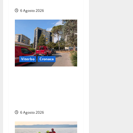
abusivi
6 Agosto 2026
Viterbo
Cronaca
Viterbo, paura in via
Murialdo: anziano minaccia
di lanciarsi dal settimo
piano, salvato dai
soccorritori (FOTO)
6 Agosto 2026