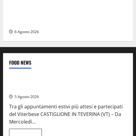
Ceccano – Rapina al Conad: minaccia il cassiere con
la pistola e fugge in camper con il bottino, arresto
lampo
6 Agosto 2026
FOOD NEWS
Food News
Viterbo
A Castiglione in Teverina la 41esima festa del Vino: cantine
aperte, musica e spettacolo
5 Agosto 2026
Tra gli appuntamenti estivi più attesi e partecipati
del Viterbese CASTIGLIONE IN TEVERINA (VT) – Da
Mercoledì...
Leggi
Leggi tutto