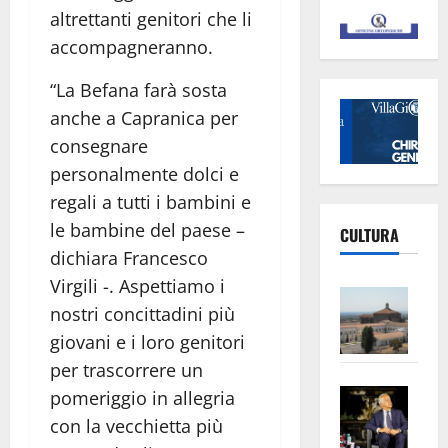
altrettanti genitori che li
accompagneranno.
“La Befana farà sosta
anche a Capranica per
consegnare
personalmente dolci e
regali a tutti i bambini e
le bambine del paese –
CULTURA
dichiara Francesco
Virgili -. Aspettiamo i
Vite
nostri concittadini più
–
giovani e i loro genitori
L’Un
ampl
per trascorrere un
Saba
la
pomeriggio in allegria
–
No
con la vecchietta più
Pian
Tax