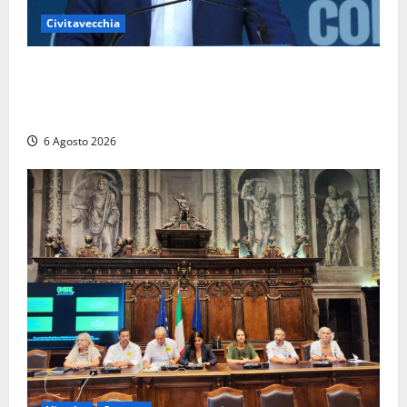
Civitavecchia
Civitavecchia – Fosso Crepacuore, Grasso (FdI): “Il
Comune sapeva del parere favorevole al rinnovo
dell’AIA e non ha informato il Consiglio”
6 Agosto 2026