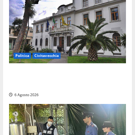
Politica
Civitavecchia
Civitavecchia – Fratelli d’Italia sulle Terme Imperiali:
“Piendibene e Cangani spieghino perché stanno
bloccando un’occasione storica”
6 Agosto 2026