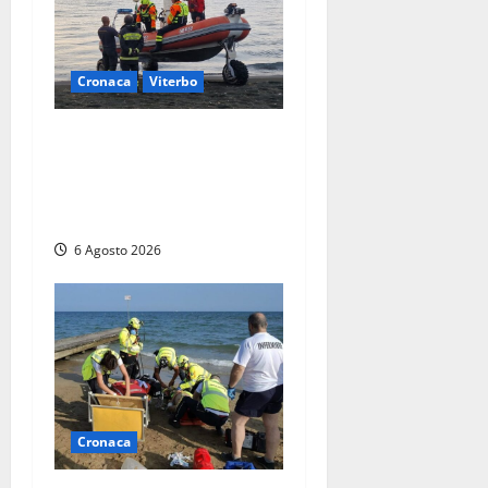
Cronaca
Viterbo
Imbarcazione si capovolge
al Lago di Bolsena, quattro
persone messe in salvo dai
vigili del fuoco
6 Agosto 2026
Cronaca