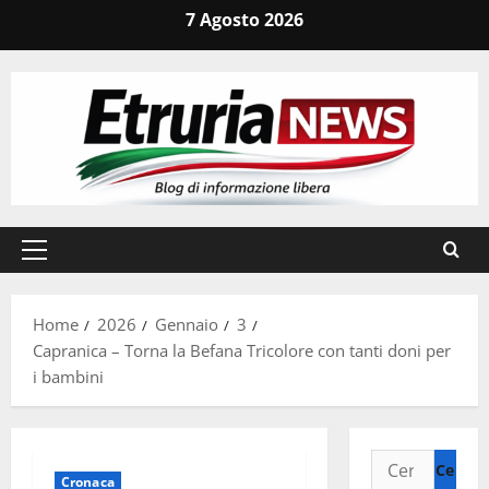
Vai
7 Agosto 2026
al
contenuto
Menu
principale
Home
2026
Gennaio
3
Capranica – Torna la Befana Tricolore con tanti doni per
i bambini
Ricerca
Cronaca