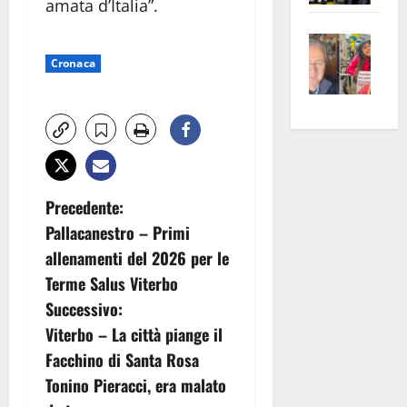
amata d’Italia”.
apre
Area
Vite
la
sogl
–
rass
Isee
Cronaca
A
atte
a
Omb
anc
26mi
Fest
Cont
euro
Fron
Vald
per
e
e
l’an
Gabb
Zang
acca
N
Precedente:
vis
202
Pallacanestro – Primi
a
a
allenamenti del 2026 per le
vis
v
Terme Salus Viterbo
Successivo:
i
Viterbo – La città piange il
g
Facchino di Santa Rosa
Tonino Pieracci, era malato
a