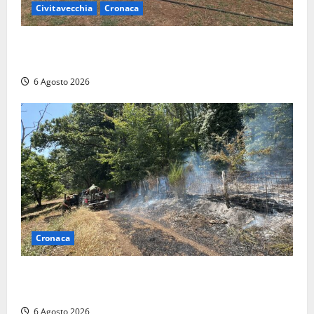
Civitavecchia
Cronaca
Civitavecchia – Vasto incendio al Sasso, maxi
mobilitazione di soccorsi
6 Agosto 2026
Cronaca
Principio di incendio nella Riserva del Lago di Vico:
sul posto tracce di bivacchi abusivi
6 Agosto 2026