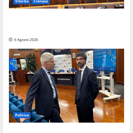
Viterbo
Cronaca
Viterbo – Ombre Festival chiude con successo e
pensa al futuro: “Ora progetto pilota per una Fiera
del Libro nella Tuscia”
6 Agosto 2026
Politica
Sicurezza nei Comuni del Lazio, il consigliere