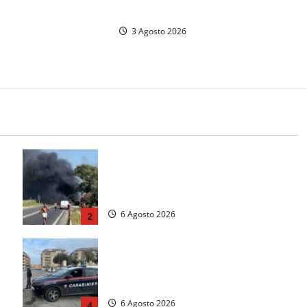
in attacco
3 Agosto 2026
Santa Marinella – Vasto incendio
sull’Aurelia: strada chiusa in
a
entrambe le direzioni (FOTO)
6 Agosto 2026
2
Tarquinia – Inseguimento sulla
Tuscanese: 25enne senza patente
fermato dopo la fuga in auto
6 Agosto 2026
4