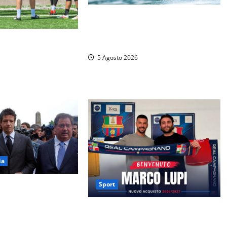
Mondiali di Wakeboard 2026: al via
le gare sul Lago del Salto e grande
ese, si riparte quasi
festa d’apertura a Rieti
 la preparazione
5 Agosto 2026
enza 2026/27
ia
Sport
 il Perugia torna di
primo atto è già un
Real Campagnano, ufficiale l’arrivo
di Marco Lupi: colpo d’esperienza