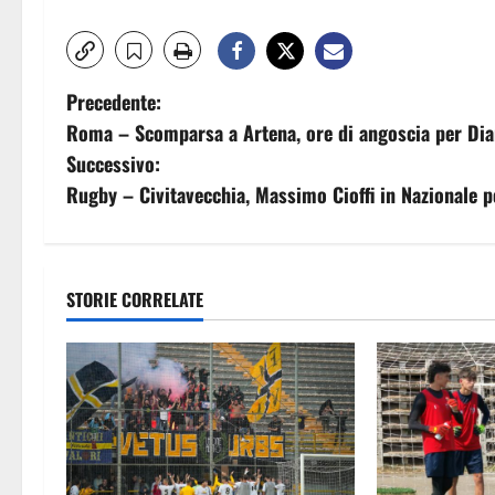
N
Precedente:
Roma – Scomparsa a Artena, ore di angoscia per Dia
a
Successivo:
v
Rugby – Civitavecchia, Massimo Cioffi in Nazionale pe
i
g
STORIE CORRELATE
a
z
i
o