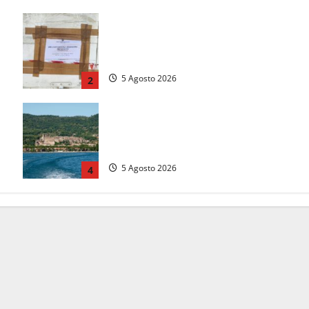
a
Tarquinia – Sant’Agostino, il Comune
chiude un chiosco dello stabilimento
“La Scogliera”
5 Agosto 2026
2
me
Paura sul lago di Bolsena, turista
tedesca scompare per due ore:
ritrovata sana e salva
5 Agosto 2026
4