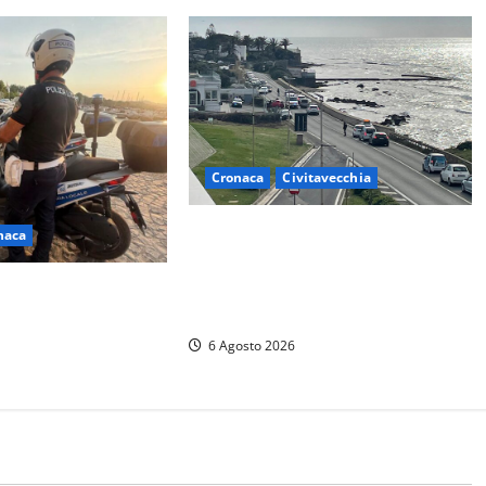
Cronaca
Civitavecchia
Civitavecchia – La segnalazione di
naca
una cliente del supermercato:
“Qualcuno ha rovistato nella mia
due nuovi motocicli
auto”
locale: più controlli
6 Agosto 2026