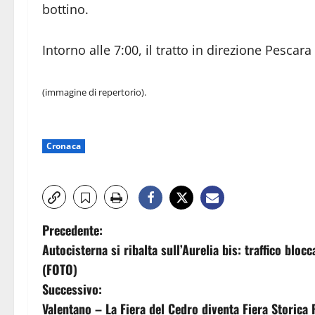
bottino.
Intorno alle 7:00, il tratto in direzione Pescara 
(immagine di repertorio).
Cronaca
N
Precedente:
Autocisterna si ribalta sull’Aurelia bis: traffico bl
a
(FOTO)
v
Successivo:
Valentano – La Fiera del Cedro diventa Fiera Storica