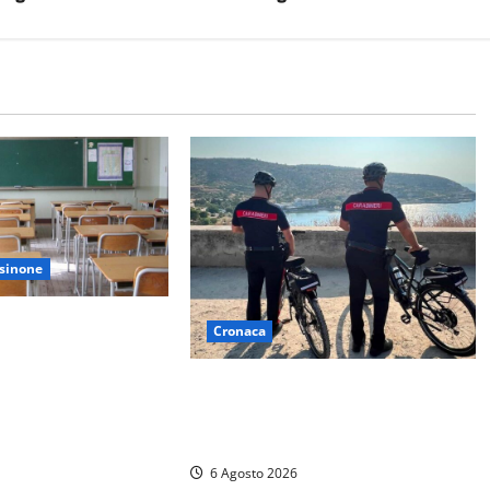
sinone
sunte molestie al
Cronaca
inorenne: il Gip dice
zione, il prof nega
Montalto di Castro – I Carabinieri
pattugliano il lungomare in e-bike:
al via il nuovo servizio estivo
6 Agosto 2026