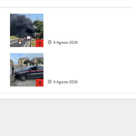
Santa Marinella – Vasto incendio
sull’Aurelia: strada chiusa in
a
entrambe le direzioni (FOTO)
6 Agosto 2026
2
Tarquinia – Inseguimento sulla
Tuscanese: 25enne senza patente
fermato dopo la fuga in auto
6 Agosto 2026
4