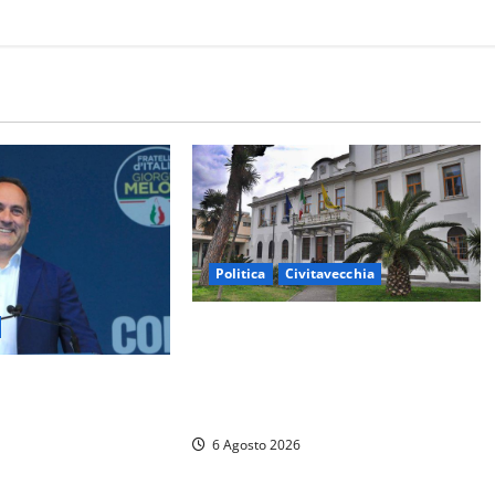
Politica
Civitavecchia
Civitavecchia – Fratelli d’Italia
sulle Terme Imperiali: “Piendibene
– Fosso Crepacuore,
e Cangani spieghino perché stanno
“Il Comune sapeva
bloccando un’occasione storica”
orevole al rinnovo
6 Agosto 2026
 ha informato il