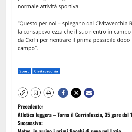
normale attività sportiva.
“Questo per noi – spiegano dal Civitavecchia 
la consapevolezza che il suo rientro in campo 
da Cioffi per rientrare il prima possibile dopo
campo”.
Sport
Civitavecchia
N
Precedente:
Atletica leggera – Torna il CorrinTuscia, 35 gare dal
a
Successivo:
Meteo, in arrivo i primi fiocchi di neve nel Lazio