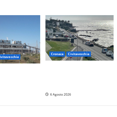
Cronaca
Civitavecchia
ivitavecchia
Civitavecchia – La segnalazione di
– Tvn, il Comitato
una cliente del supermercato:
osco”: “Bene la fine
“Qualcuno ha rovistato nella mia
a il bosco va
auto”
6 Agosto 2026