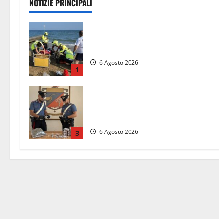
NOTIZIE PRINCIPALI
Tuffo vietato dal pontile, muore un
17enne dopo quattro giorni di agoni
6 Agosto 2026
1
Blitz dei Carabinieri a Ladispoli: in
una casa trovati 7 kg di hashish e
una donna chiusa a chiave
6 Agosto 2026
3