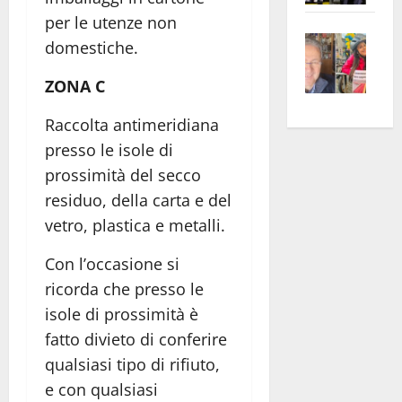
apre
Area
per le utenze non
Vite
la
sogl
domestiche.
–
rass
Isee
A
atte
ZONA C
a
Omb
anc
26mi
Raccolta antimeridiana
Fest
Cont
euro
presso le isole di
Fron
Vald
per
e
prossimità del secco
e
l’an
Gabb
Zang
acca
residuo, della carta e del
vis
202
vetro, plastica e metalli.
a
Con l’occasione si
vis
ricorda che presso le
isole di prossimità è
fatto divieto di conferire
qualsiasi tipo di rifiuto,
e con qualsiasi