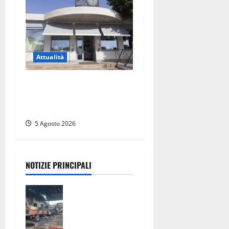
Attualità
Il SuperEnalotto premia
Viterbo, una vincita al
Poggino
5 Agosto 2026
NOTIZIE PRINCIPALI
Strage di
bestiame in
un
devastante