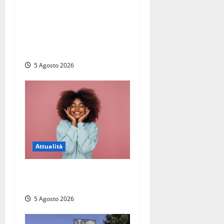
Giuramento per il 233esimo
corso allievi agenti della
Polizia di Stato, tra loro
anche Mattia Salvati di
Montalto di Castro
5 Agosto 2026
Attualità
Prestiti personali: tutte le
opportunità
5 Agosto 2026