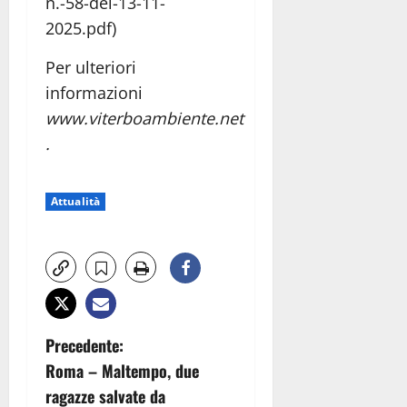
n.-58-del-13-11-
2025.pdf)
Per ulteriori
informazioni
www.viterboambiente.net
.
Attualità
N
Precedente:
Roma – Maltempo, due
a
ragazze salvate da