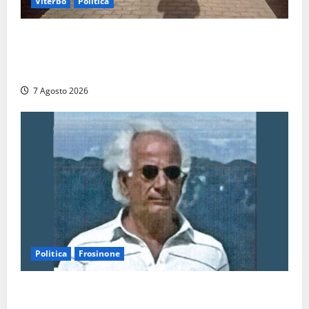
Viterbo
Politica
Ascensori chiusi durante la Fiera del Vino a
Montefiascone: volano stracci tra Manzi, Paolini e De
Santis “in diretta” social
7 Agosto 2026
Politica
Frosinone
Verso le elezioni di Frosinone, il Polo Civico si
allarga ancora: ufficiale l’ingresso di Giorgio