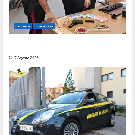
Cronaca
Frosinone
Assalto armato al Conad di Ceccano: lo schianto in
camper e l’arresto lampo a Frosinone
7 Agosto 2026