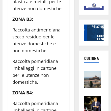
plastica e metalli per le
utenze non domestiche.
ZONA B3:
Raccolta antimeridiana
secco residuo per le
utenze domestiche e
non domestiche.
CULTURA
Raccolta pomeridiana
imballaggi in cartone
Vite
per le utenze non
–
domestiche.
L’Un
ampl
ZONA B4:
Saba
la
Raccolta pomeridiana
–
No
Pian
Tax
imballaggi in cartone