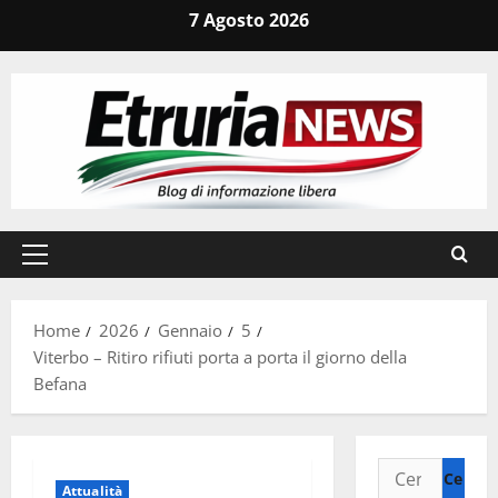
Vai
7 Agosto 2026
al
contenuto
Menu
principale
Home
2026
Gennaio
5
Viterbo – Ritiro rifiuti porta a porta il giorno della
Befana
Ricerca
Attualità