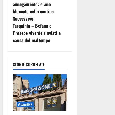
v
annegamento: erano
bloccate nella cantina
i
Successivo:
g
Tarquinia – Befana e
Presepe vivente rinviati a
a
causa del maltempo
z
i
STORIE CORRELATE
o
n
e
a
Attualità
r