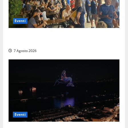
Eventi
A Civitavecchia quindici giorni di pesce “in strada”
con Il Padellone
7 Agosto 2026
Eventi