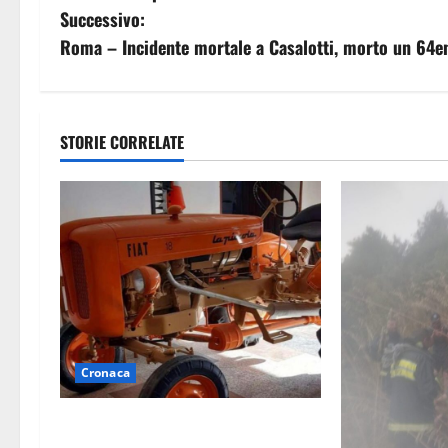
v
Successivo:
Roma – Incidente mortale a Casalotti, morto un 64e
i
g
a
STORIE CORRELATE
z
i
o
n
e
Cronaca
a
Tragedia nelle campagne: uomo
r