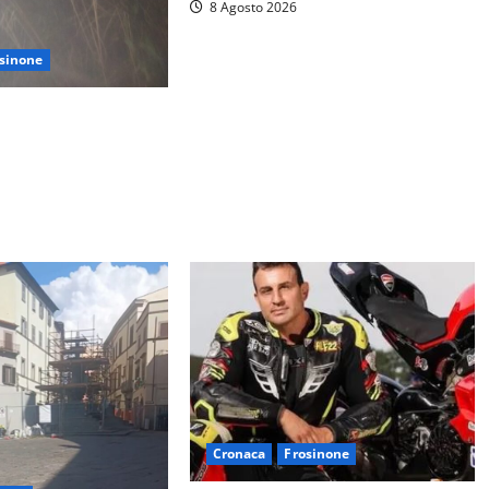
8 Agosto 2026
sinone
si perdono durante la
ontagne di Sora.
ccato, soccorsi da
Cronaca
Frosinone