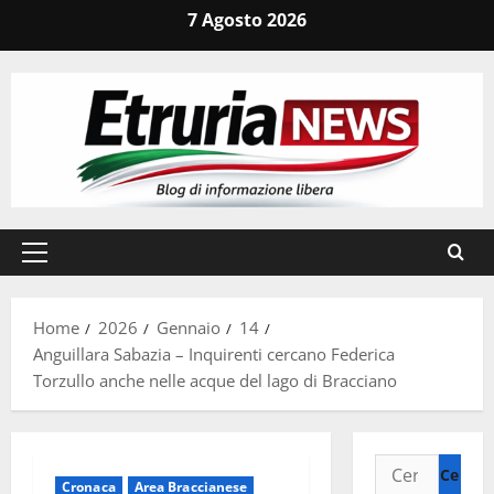
Vai
7 Agosto 2026
al
contenuto
Menu
principale
Home
2026
Gennaio
14
Anguillara Sabazia – Inquirenti cercano Federica
Torzullo anche nelle acque del lago di Bracciano
Ricerca
Cronaca
Area Braccianese