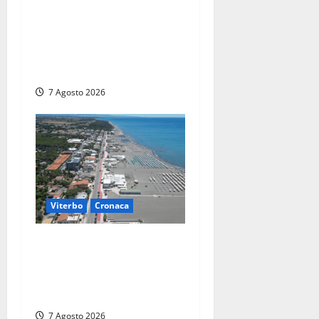
Gradoli – Il maltempo
devasta il lungolago: alberi
giganteschi abbattuti e auto
distrutte. Sfiorata la
tragedia (FOTO)
7 Agosto 2026
Viterbo
Cronaca
Montalto Marina, rubano
uno zaino in spiaggia:
fermati da un poliziotto
libero dal servizio
7 Agosto 2026