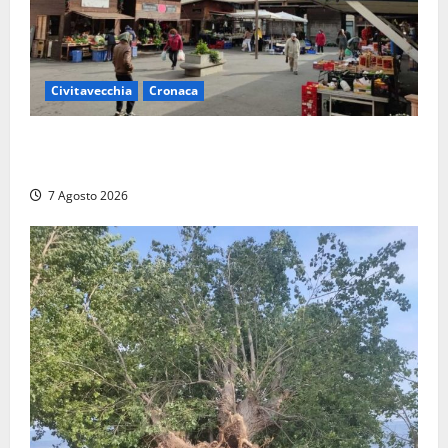
Civitavecchia
Cronaca
Civitavecchia, lavori al Mercato: modifiche alla
viabilità prorogate (almeno) fino al 31 dicembre
7 Agosto 2026