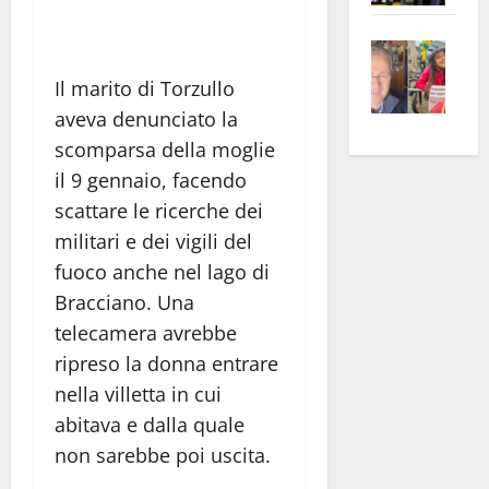
apre
Area
Vite
la
sogl
–
rass
Isee
Il marito di Torzullo
A
atte
a
aveva denunciato la
Omb
anc
26mi
scomparsa della moglie
Fest
Cont
euro
il 9 gennaio, facendo
Fron
Vald
per
scattare le ricerche dei
e
e
l’an
Gabb
Zang
militari e dei vigili del
acca
vis
202
fuoco anche nel lago di
a
Bracciano. Una
vis
telecamera avrebbe
ripreso la donna entrare
nella villetta in cui
abitava e dalla quale
non sarebbe poi uscita.