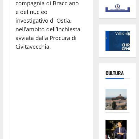
compagnia di Bracciano
e del nucleo
investigativo di Ostia,
nell’ambito dell’inchiesta
avviata dalla Procura di
Civitavecchia.
CULTURA
Vite
–
L’Un
ampl
Saba
la
–
No
Pian
Tax