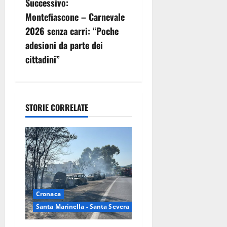
Successivo:
g
Montefiascone – Carnevale
2026 senza carri: “Poche
a
adesioni da parte dei
z
cittadini”
i
o
STORIE CORRELATE
n
e
a
r
Cronaca
t
Santa Marinella - Santa Severa