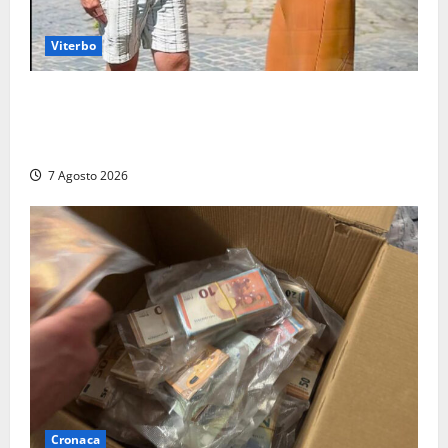
Viterbo
Viterbo, il centro storico si svuota e il video della
sindaca fa infuriare i commercianti: «Ma quali
turisti?»
7 Agosto 2026
Cronaca