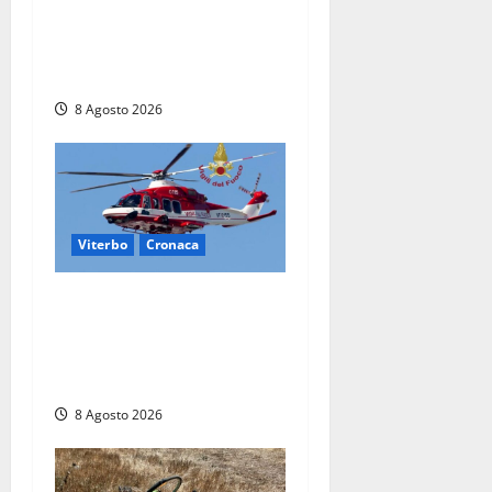
ieri: Benedetta trovata
morta nell’ex Consorzio
agrario
8 Agosto 2026
Viterbo
Cronaca
Scattano le ricerche per un
piccolo elicottero
precipitato a Sutri: era un
falso allarme
8 Agosto 2026