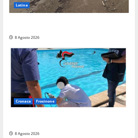
Latina
Latina, 1,1 milioni contro l’erosione: interventi anche
a Rio Martino e Foce Verde
8 Agosto 2026
Cronaca
Frosinone
Irregolarità in una piscina di Roccasecca: scattano
la sospensione e una pesante multa
8 Agosto 2026