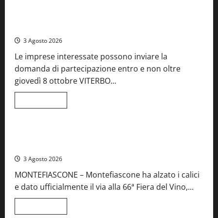
su
A
Castiglione
Birre Preziose, aperte le iscrizioni al Concorso regionale
in
del Lazio
Teverina
la
3 Agosto 2026
41esima
festa
Le imprese interessate possono inviare la
del
Vino:
domanda di partecipazione entro e non oltre
cantine
aperte,
giovedì 8 ottobre VITERBO...
musica
e
spettacolo
Leggi
Leggi tutto
di
Viterbo
Food News
più
su
Birre
Preziose,
Montefiascone brinda alla sua Fiera del Vino: inaugurazione
aperte
da record per la 66ª edizione
le
iscrizioni
3 Agosto 2026
al
Concorso
MONTEFIASCONE – Montefiascone ha alzato i calici
regionale
del
e dato ufficialmente il via alla 66ª Fiera del Vino,...
Lazio
Leggi
Leggi tutto
di
Food News