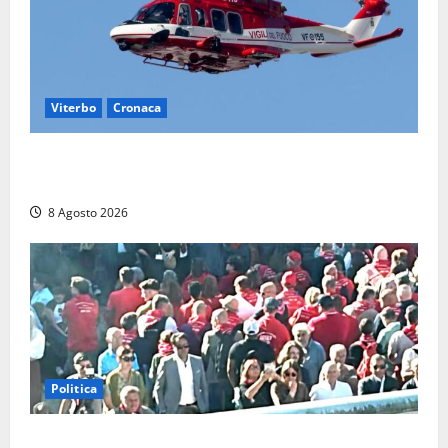
Viterbo
Cronaca
Scattano le ricerche per un piccolo elicottero
precipitato a Sutri: era un falso allarme
8 Agosto 2026
Politica
“Cgil volta le spalle a La Russa e Sberna” a