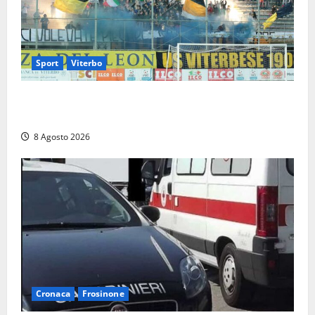
Sport
Viterbo
La Viterbese riparte dalla Serie D: tre amichevoli a
Chianciano, poi il debutto in Coppa Italia con l’Anzio
8 Agosto 2026
Cronaca
Frosinone