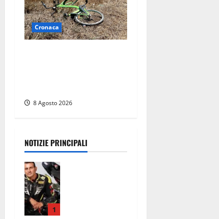
Cronaca
Allarme biciclette a
Montalto Marina: «Furti
ovunque, ormai sembra un
bike sharing illegale»
8 Agosto 2026
NOTIZIE PRINCIPALI
Alessandro
Giannetti è
morto dopo
un mese di
agonia: il
1