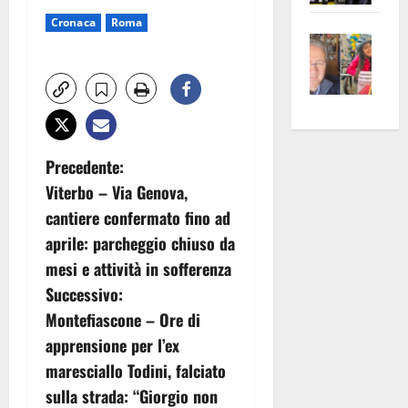
apre
Area
Cronaca
Roma
Vite
la
sogl
–
rass
Isee
A
atte
a
Omb
anc
26mi
Fest
Cont
euro
Fron
Vald
per
N
Precedente:
e
e
l’an
Viterbo – Via Genova,
Gabb
a
Zang
acca
cantiere confermato fino ad
vis
202
v
aprile: parcheggio chiuso da
a
mesi e attività in sofferenza
vis
i
Successivo:
g
Montefiascone – Ore di
apprensione per l’ex
a
maresciallo Todini, falciato
z
sulla strada: “Giorgio non