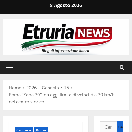
Vai
8 Agosto 2026
al
contenuto
Menu
principale
Home
2026
Gennaio
15
Roma “Zona 30”: da oggi limite di velocità a 30 km/h
nel centro storico
Ricerca
Cronaca
Roma