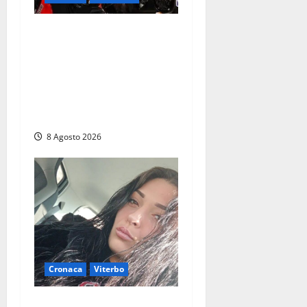
Alessandro Giannetti è
morto dopo un mese di
agonia: il giovane
carabiniere di Fontana Liri
vittima di un incidente in
moto
8 Agosto 2026
Cronaca
Viterbo
Aveva compiuto 23 anni