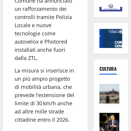
Comune ha annunciato
un rafforzamento dei
controlli tramite Polizia
Locale e nuove
tecnologie come
autovelox e Photored
installati anche fuori
dalla ZTL.
CULTURA
La misura si inserisce in
un più ampio progetto
Vite
di mobilità urbana, che
–
prevede l’estensione del
L’Un
limite di 30 km/h anche
ampl
ad altre mille strade
Saba
la
cittadine entro il 2026.
–
No
Pian
Tax