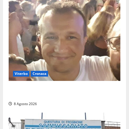
Viterbo
Cronaca
Brutto incidente stradale per Alessio Fiorillo:
Viterbo si stringe al suo “ciuffo”
8 Agosto 2026