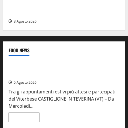
Anziano bloccato con lo spray al peperoncino: per
un 73enne di Esperia scatta la libertà vigilata
8 Agosto 2026
FOOD NEWS
Food News
Viterbo
A Castiglione in Teverina la 41esima festa del Vino: cantine
aperte, musica e spettacolo
5 Agosto 2026
Tra gli appuntamenti estivi più attesi e partecipati
del Viterbese CASTIGLIONE IN TEVERINA (VT) – Da
Mercoledì...
Leggi
Leggi tutto
di
Food News
più