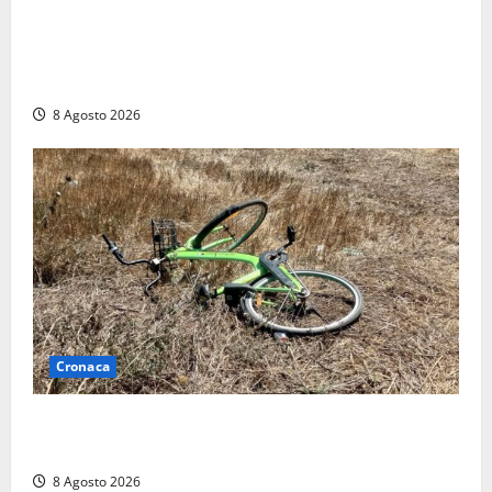
“Cgil volta le spalle a La Russa e Sberna” a
Marcinelle, Meloni: “Gesto vergognoso”. Landini
replica: “Falso”
8 Agosto 2026
Cronaca
Allarme biciclette a Montalto Marina: «Furti
ovunque, ormai sembra un bike sharing illegale»
8 Agosto 2026