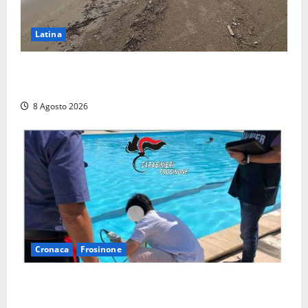
Latina
Latina, 1,1 milioni contro l’erosione: interventi anche
a Rio Martino e Foce Verde
8 Agosto 2026
Cronaca
Frosinone
Irregolarità in una piscina di Roccasecca: scattano
la sospensione e una pesante multa