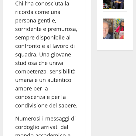
Chi l’ha conosciuta la
Pian
Tax
ricorda come una
apre
Area
persona gentile,
Vite
la
sogl
–
rass
sorridente e premurosa,
Isee
A
atte
a
sempre disponibile al
Omb
anc
26mi
confronto e al lavoro di
Fest
Cont
euro
squadra. Una giovane
Fron
Vald
per
studiosa che univa
e
e
l’an
competenza, sensibilità
Gabb
Zang
acca
umana e un autentico
vis
202
amore per la
a
vis
conoscenza e per la
condivisione del sapere.
Numerosi i messaggi di
cordoglio arrivati dal
mondo accademico e