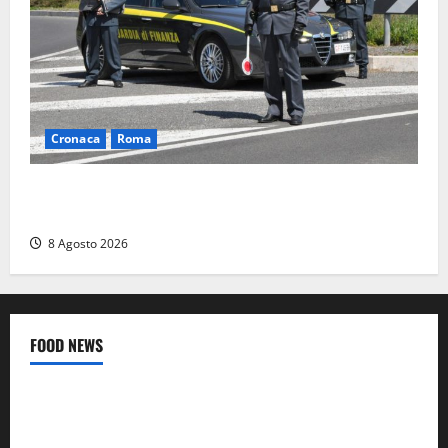
Cronaca
Roma
Roma – Sorpresi mentre spacciano, due denunciati:
sequestrate cocaina, hashish, un coltello e contanti
8 Agosto 2026
FOOD NEWS
Food News
Viterbo
A Castiglione in Teverina la 41esima festa del Vino: cantine
aperte, musica e spettacolo