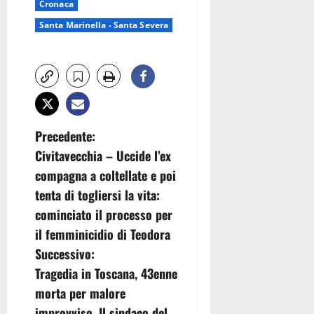
Cronaca
Santa Marinella - Santa Severa
N
Precedente:
Civitavecchia – Uccide l’ex
a
compagna a coltellate e poi
v
tenta di togliersi la vita:
cominciato il processo per
i
il femminicidio di Teodora
g
Successivo:
Tragedia in Toscana, 43enne
a
morta per malore
improvviso. Il sindaco del