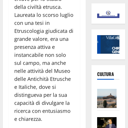
della civiltà etrusca.
Laureata lo scorso luglio
con una tesi in
Etruscologia giudicata di
grande valore, era una
presenza attiva e
instancabile non solo
sul campo, ma anche
nelle attività del Museo
CULTURA
delle Antichità Etrusche
e Italiche, dove si
Vite
distingueva per la sua
–
capacità di divulgare la
L’Un
ricerca con entusiasmo
ampl
e chiarezza.
Saba
la
–
No