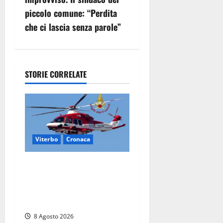
z
piccolo comune: “Perdita
i
che ci lascia senza parole”
o
n
STORIE CORRELATE
e
a
r
Viterbo
Cronaca
t
i
Piccolo elicottero precipita
a Sutri, ricerche in corso
c
dopo la segnalazione ma si
rivela falso allarme
o
8 Agosto 2026