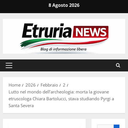
Vai
8 Agosto 2026
al
contenuto
Menu
principale
Home
2026
Febbraio
2
Lutto nel mondo dell’archeologia: morta la giovane
etruscologa Chiara Bartolucci, stava studiando Pyrgi a
Santa Severa
Ricerca