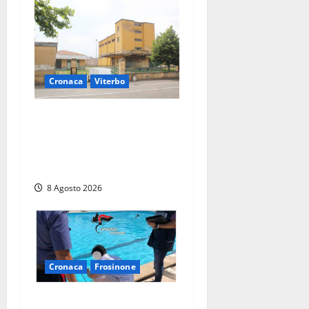
Cronaca
Viterbo
Viterbo, giovane donna
trovata morta nell’ex
Consorzio agrario sulla
Teverina
8 Agosto 2026
Cronaca
Frosinone
Irregolarità in una piscina