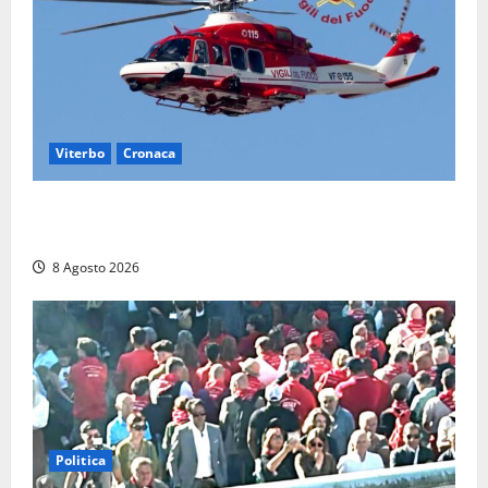
Viterbo
Cronaca
Piccolo elicottero precipita a Sutri, ricerche in corso
dopo la segnalazione ma si rivela falso allarme
8 Agosto 2026
Politica