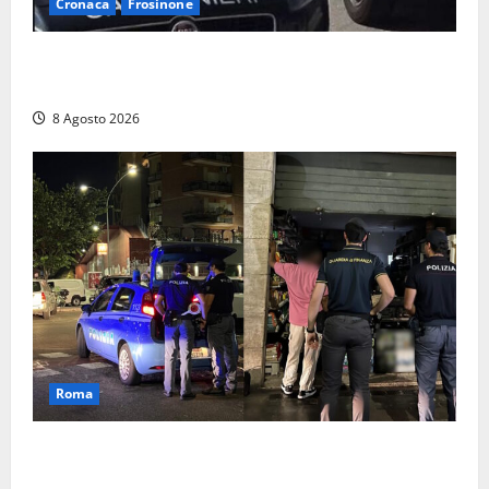
Cronaca
Frosinone
Anziano bloccato con lo spray al peperoncino: per
un 73enne di Esperia scatta la libertà vigilata
8 Agosto 2026
Roma
Roma – Val Melaina, blitz interforze nel quartiere:
chiusi un bar e un minimarket, quasi 40mila euro di