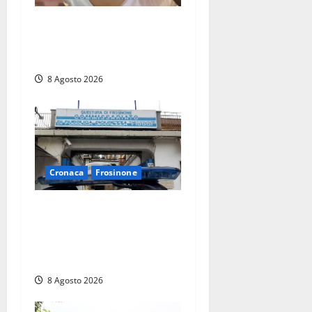
Brutto incidente stradale
per Alessio Fiorillo: Viterbo
si stringe al suo “ciuffo”
8 Agosto 2026
Cronaca
Frosinone
Auto sospetta fermata a
Fiuggi: la polizia trova un
coltello, cocaina e hashish.
Quattro nei guai
8 Agosto 2026