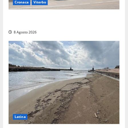
Cronaca
Viterbo
Viterbo, giovane donna trovata morta nell’ex
Consorzio agrario sulla Teverina
8 Agosto 2026
Latina