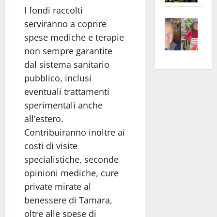
apre
I fondi raccolti
Area
Vite
la
sogl
serviranno a coprire
–
rass
Isee
spese mediche e terapie
A
atte
a
non sempre garantite
Omb
anc
26mi
dal sistema sanitario
Fest
Cont
euro
pubblico, inclusi
Fron
Vald
per
eventuali trattamenti
e
e
l’an
sperimentali anche
Gabb
Zang
acca
vis
all’estero.
202
a
Contribuiranno inoltre ai
vis
costi di visite
specialistiche, seconde
opinioni mediche, cure
private mirate al
benessere di Tamara,
oltre alle spese di