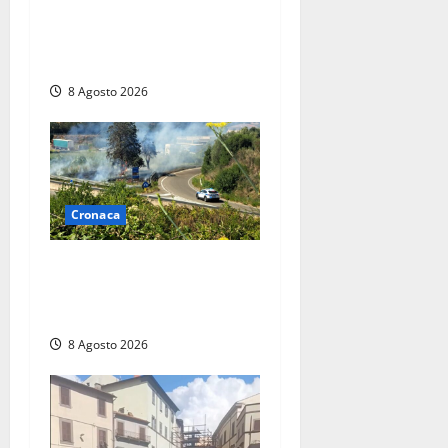
anche a Santa Marinella:
“Grazie al libretto i ladri
trovano l’indirizzo”
8 Agosto 2026
Cronaca
Montalto di Castro –
Svincolo dell’Aurelia chiuso
per incendio
8 Agosto 2026