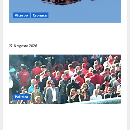
Viterbo
Cronaca
Scattano le ricerche per un piccolo elicottero
precipitato a Sutri: era un falso allarme
8 Agosto 2026
Politica
“Cgil volta le spalle a La Russa e Sberna” a
Marcinelle, Meloni: “Gesto vergognoso”. Landini
replica: “Falso”