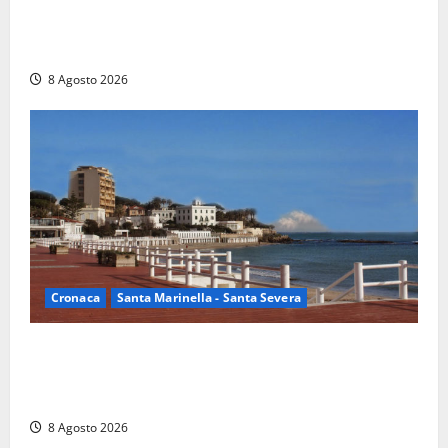
Rieti – Mondiali di Wakeboard 2026, Noa Gualtieri è
campione del mondo Under 14
8 Agosto 2026
Cronaca
Santa Marinella - Santa Severa
Furti delle chiavi di casa nelle auto, l’allarme arriva
anche a Santa Marinella: “Grazie al libretto i ladri
trovano l’indirizzo”
8 Agosto 2026