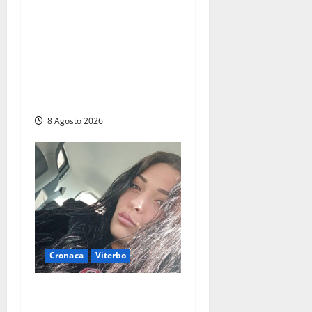
Alessandro Giannetti è
morto dopo un mese di
agonia: il giovane
carabiniere di Fontana Liri
vittima di un incidente in
moto
8 Agosto 2026
Cronaca
Viterbo
Aveva compiuto 23 anni
ieri: Benedetta trovata