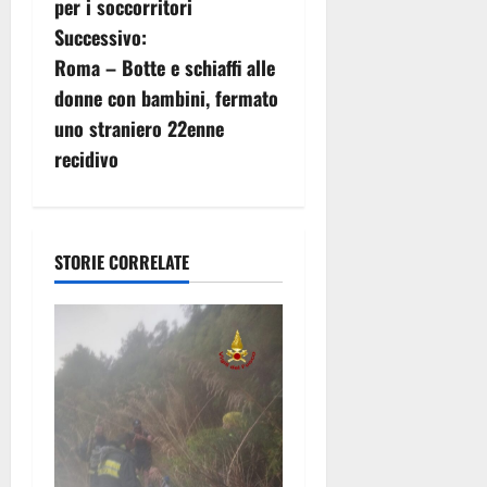
per i soccorritori
g
Successivo:
Roma – Botte e schiaffi alle
a
donne con bambini, fermato
z
uno straniero 22enne
recidivo
i
o
n
STORIE CORRELATE
e
a
r
t