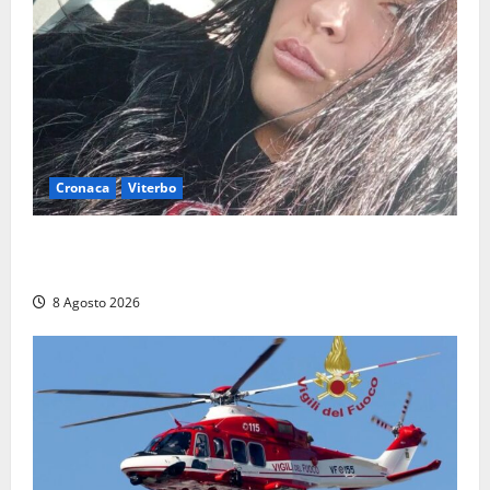
Cronaca
Viterbo
Aveva compiuto 23 anni ieri: Benedetta trovata
morta nell’ex Consorzio agrario
8 Agosto 2026