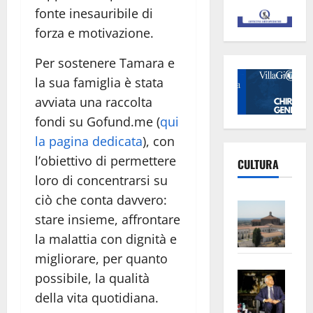
fonte inesauribile di
forza e motivazione.
Per sostenere Tamara e
la sua famiglia è stata
avviata una raccolta
fondi su Gofund.me (
qui
la pagina dedicata
), con
l’obiettivo di permettere
CULTURA
loro di concentrarsi su
ciò che conta davvero:
Vite
stare insieme, affrontare
–
la malattia con dignità e
L’Un
ampl
migliorare, per quanto
Saba
la
possibile, la qualità
–
No
della vita quotidiana.
Pian
Tax