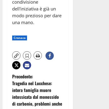
condivisione
dell’iniziativa è già un
modo prezioso per dare
una mano.
Cronaca
N
Precedente:
Tragedia nel Lucchese:
a
intera famiglia muore
v
intossicata dal monossido
di carbonio, problemi anche
i