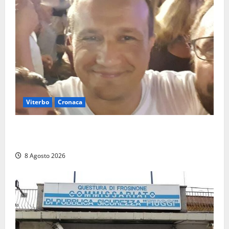
Viterbo
Cronaca
Brutto incidente stradale per Alessio Fiorillo:
Viterbo si stringe al suo “ciuffo”
8 Agosto 2026