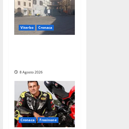
Viterbo
Cronaca
Fontana Grande, la piazza
senza identità: «Tolte le
auto, il centro è morto. E
adesso cosa resta?»
8 Agosto 2026
Cronaca
Frosinone