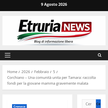
Vai
9 Agosto 2026
al
contenuto
Menu
principale
Home
2026
Febbraio
5
Corchiano – Una comunità unita per Tamara: raccolta
fondi per la giovane mamma gravemente malata
Ricerca
Cronaca