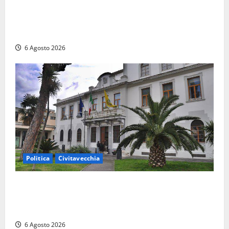
Ceccano, Sanità: la Regione e il centrodestra
‘firmano’ il decreto per la Casa della Comunità e
rivendicano la vittoria politica
6 Agosto 2026
Politica
Civitavecchia
Civitavecchia – Fratelli d’Italia sulle Terme Imperiali:
“Piendibene e Cangani spieghino perché stanno
bloccando un’occasione storica”
6 Agosto 2026