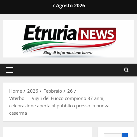
Vai
7 Agosto 2026
al
contenuto
Menu
principale
Home
2026
Febbraio
26
Viterbo – I Vigili del Fuoco compiono 87 anni,
celebrazione aperta al pubblico presso la nuova
caserma
Ricerca