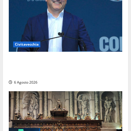
Civitavecchia
Civitavecchia – Fosso Crepacuore, Grasso (FdI): “Il
Comune sapeva del parere favorevole al rinnovo
dell’AIA e non ha informato il Consiglio”
6 Agosto 2026