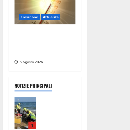
Frosinone
Attualità
Frosinone ‘brucia’ da un
mese: è record di afa e notti
tropicali. E i temporali
fanno danni
5 Agosto 2026
NOTIZIE PRINCIPALI
Tuffo vietato
dal pontile,
muore un
17enne dopo
quattro
1