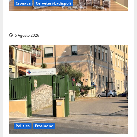
Cronaca
Cerveteri-Ladispoli
Blitz dei Carabinieri a Ladispoli: in una casa trovati
7 kg di hashish e una donna chiusa a chiave
6 Agosto 2026
Politica
Frosinone