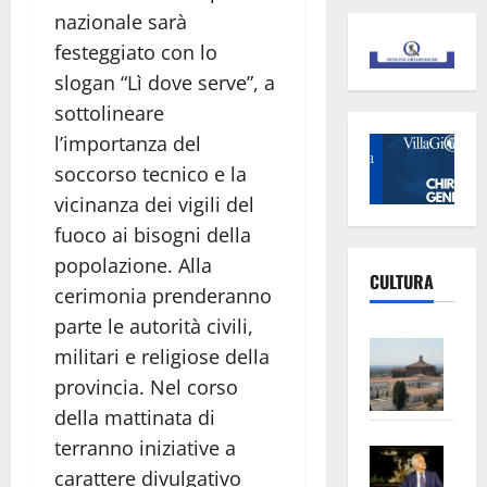
nazionale sarà
festeggiato con lo
slogan “Lì dove serve”, a
sottolineare
l’importanza del
soccorso tecnico e la
vicinanza dei vigili del
fuoco ai bisogni della
popolazione. Alla
CULTURA
cerimonia prenderanno
parte le autorità civili,
Vite
militari e religiose della
–
provincia. Nel corso
L’Un
della mattinata di
ampl
terranno iniziative a
Saba
la
carattere divulgativo
–
No