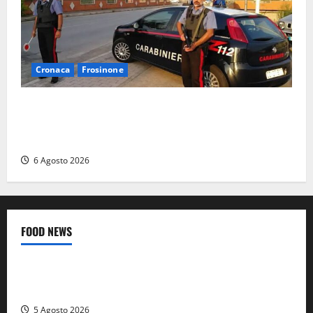
Cronaca
Frosinone
Ceccano – Rapina al Conad: minaccia il cassiere con
la pistola e fugge in camper con il bottino, arresto
lampo
6 Agosto 2026
FOOD NEWS
Food News
Viterbo
A Castiglione in Teverina la 41esima festa del Vino: cantine
aperte, musica e spettacolo
5 Agosto 2026