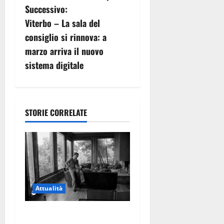
i
Successivo:
g
Viterbo – La sala del
consiglio si rinnova: a
a
marzo arriva il nuovo
z
sistema digitale
i
o
STORIE CORRELATE
n
e
a
r
Attualità
t
Torre di Chia, l’Università