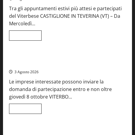
Tra gli appuntamenti estivi più attesi e partecipati
del Viterbese CASTIGLIONE IN TEVERINA (VT) – Da
Mercoledì...
Leggi
Leggi tutto
di
Food News
più
su
A
Castiglione
Birre Preziose, aperte le iscrizioni al Concorso regionale
in
del Lazio
Teverina
la
3 Agosto 2026
41esima
festa
Le imprese interessate possono inviare la
del
Vino:
domanda di partecipazione entro e non oltre
cantine
aperte,
giovedì 8 ottobre VITERBO...
musica
e
spettacolo
Leggi
Leggi tutto
di
Viterbo
Food News
più
su
Birre
Preziose,
Montefiascone brinda alla sua Fiera del Vino: inaugurazione
aperte