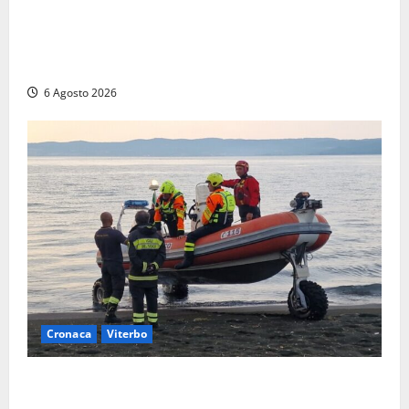
Viterbo, paura in via Murialdo: anziano minaccia di
lanciarsi dal settimo piano, salvato dai soccorritori
(FOTO)
6 Agosto 2026
Cronaca
Viterbo
Imbarcazione si capovolge al Lago di Bolsena,
quattro persone messe in salvo dai vigili del fuoco