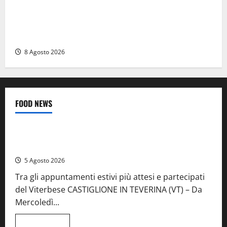
Roma – Val Melaina, blitz interforze nel quartiere:
chiusi un bar e un minimarket, quasi 40mila euro di
multe
8 Agosto 2026
FOOD NEWS
Food News
Viterbo
A Castiglione in Teverina la 41esima festa del Vino: cantine
aperte, musica e spettacolo
5 Agosto 2026
Tra gli appuntamenti estivi più attesi e partecipati
del Viterbese CASTIGLIONE IN TEVERINA (VT) – Da
Mercoledì...
Leggi
Leggi tutto