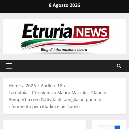
Vai
8 Agosto 2026
al
contenuto
Menu
principale
Home
2026
Aprile
18
Tarquinia – L’ex sindaco Mauro Mazzola: “Claudio
Pompei ha reso l’attività di famiglia un punto di
riferimento per cittadini e per turisti”
Ricerca