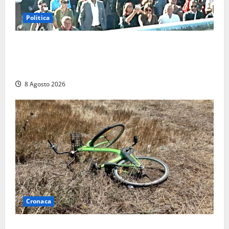
Politica
“Cgil volta le spalle a La Russa e Sberna” a
Marcinelle, Meloni: “Gesto vergognoso”. Landini
replica: “Falso”
8 Agosto 2026
Cronaca
Allarme biciclette a Montalto Marina: «Furti