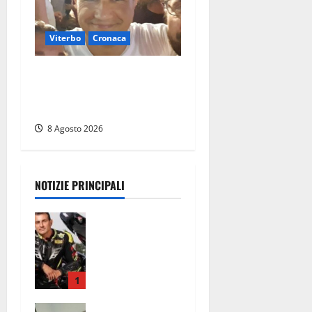
Viterbo
Cronaca
Brutto incidente stradale
per Alessio Fiorillo: Viterbo
si stringe al suo “ciuffo”
8 Agosto 2026
NOTIZIE PRINCIPALI
Alessandro
Giannetti è
morto dopo
un mese di
agonia: il
1
giovane
Aveva