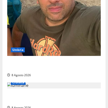
Umbria
Torreorsina dà l’ultimo saluto a Federico Romualdi,
l’autista che frenò per salvare i suoi passeggeri
8 Agosto 2026
Cronaca
Calanna – Elettricista muore folgorato mentre
monta le luminarie per la festa
8 Agosto 2026