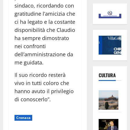
sindaco, ricordando con
gratitudine l’amicizia che
ci ha legato e la costante
disponibilità che Claudio
ha sempre dimostrato
nei confronti
dell’amministrazione da
me guidata.
Il suo ricordo resterà
CULTURA
vivo in tutti coloro che
hanno avuto il privilegio
Vite
di conoscerlo”.
–
L’Un
ampl
Cronaca
Saba
la
–
No