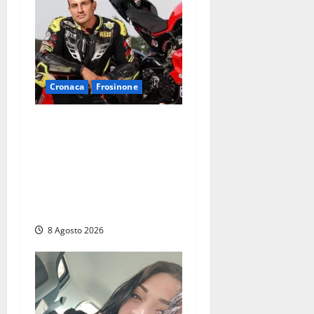
Cronaca
Frosinone
Alessandro Giannetti è
morto dopo un mese di
agonia: il giovane
carabiniere di Fontana Liri
vittima di un incidente in
moto
8 Agosto 2026