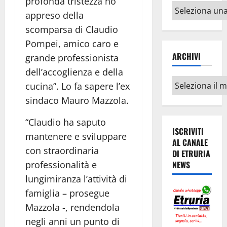
profonda tristezza ho
Altri
appreso della
argomenti
scomparsa di Claudio
Pompei, amico caro e
ARCHIVI
grande professionista
dell’accoglienza e della
Archivi
cucina”. Lo fa sapere l’ex
sindaco Mauro Mazzola.
“Claudio ha saputo
ISCRIVITI
mantenere e sviluppare
AL CANALE
con straordinaria
DI ETRURIA
professionalità e
NEWS
lungimiranza l’attività di
famiglia – prosegue
Mazzola -, rendendola
negli anni un punto di