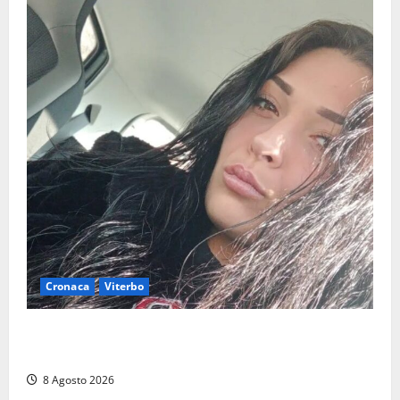
Cronaca
Viterbo
Aveva compiuto 23 anni ieri: Benedetta trovata
morta nell’ex Consorzio agrario
8 Agosto 2026