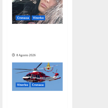
Cronaca
Viterbo
Aveva compiuto 23 anni
ieri: Benedetta trovata
morta nell’ex Consorzio
agrario
8 Agosto 2026
Viterbo
Cronaca
Scattano le ricerche per un
piccolo elicottero