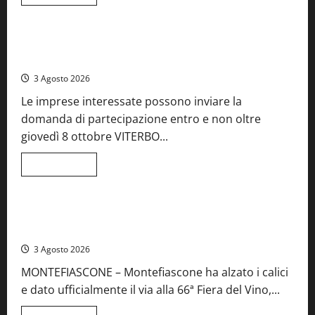
di
Food News
più
su
A
Castiglione
Birre Preziose, aperte le iscrizioni al Concorso regionale
in
del Lazio
Teverina
la
3 Agosto 2026
41esima
festa
Le imprese interessate possono inviare la
del
Vino:
domanda di partecipazione entro e non oltre
cantine
aperte,
giovedì 8 ottobre VITERBO...
musica
e
spettacolo
Leggi
Leggi tutto
di
Viterbo
Food News
più
su
Birre
Preziose,
Montefiascone brinda alla sua Fiera del Vino: inaugurazione
aperte
da record per la 66ª edizione
le
iscrizioni
3 Agosto 2026
al
Concorso
MONTEFIASCONE – Montefiascone ha alzato i calici
regionale
del
e dato ufficialmente il via alla 66ª Fiera del Vino,...
Lazio