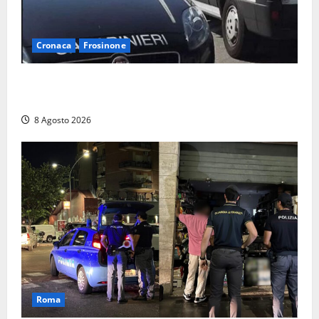
Cronaca
Frosinone
Anziano bloccato con lo spray al peperoncino: per
un 73enne di Esperia scatta la libertà vigilata
8 Agosto 2026
Roma