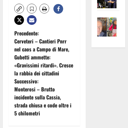
Pian
Tax
apre
Area
Vite
la
sogl
–
rass
Isee
N
Precedente:
A
atte
a
Cerveteri – Cantieri Pnrr
Omb
anc
26mi
a
Fest
Cont
euro
nel caos a Campo di Mare,
Fron
Vald
v
per
Gubetti ammette:
e
e
l’an
«Gravissimi ritardi». Cresce
i
Gabb
Zang
acca
la rabbia dei cittadini
vis
202
g
Successivo:
a
Monterosi – Brutto
vis
a
incidente sulla Cassia,
z
strada chiusa e code oltre i
5 chilometri
i