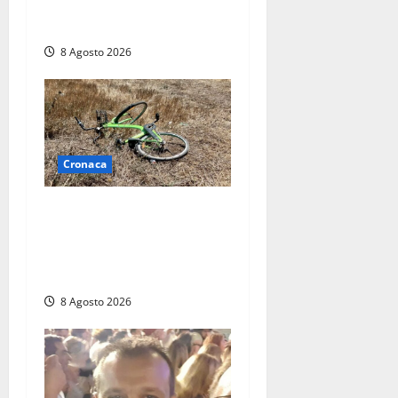
precipitato a Sutri: era un
falso allarme
8 Agosto 2026
Cronaca
Allarme biciclette a
Montalto Marina: «Furti
ovunque, ormai sembra un
bike sharing illegale»
8 Agosto 2026