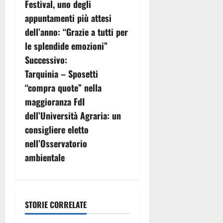
v
Festival, uno degli
appuntamenti più attesi
i
dell’anno: “Grazie a tutti per
g
le splendide emozioni”
Successivo:
a
Tarquinia – Sposetti
z
“compra quote” nella
maggioranza FdI
i
dell’Università Agraria: un
o
consigliere eletto
nell’Osservatorio
n
ambientale
e
a
STORIE CORRELATE
r