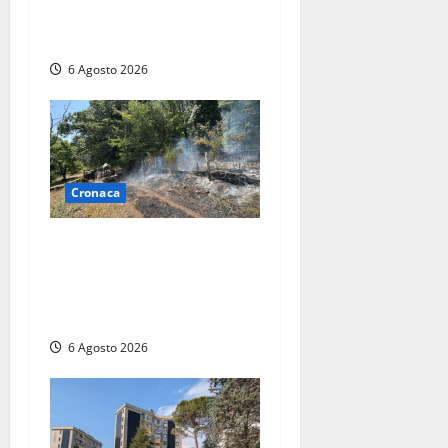
incendio al Sasso, maxi
mobilitazione di soccorsi
6 Agosto 2026
Cronaca
Principio di incendio nella
Riserva del Lago di Vico: sul
posto tracce di bivacchi
abusivi
6 Agosto 2026