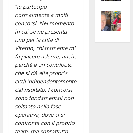
apre
Area
“
Io partecipo
Vite
la
sogl
normalmente a molti
–
rass
Isee
concorsi. Nel momento
A
atte
a
in cui se ne presenta
Omb
anc
26mi
uno per la città di
Fest
Cont
euro
Viterbo, chiaramente mi
Fron
Vald
per
fa piacere aderire, anche
e
e
l’an
perché è un contributo
Gabb
Zang
acca
vis
che si dà alla propria
202
a
città indipendentemente
vis
dal risultato. I concorsi
sono fondamentali non
soltanto nella fase
operativa, dove ci si
confronta con il proprio
team, ma soprattutto