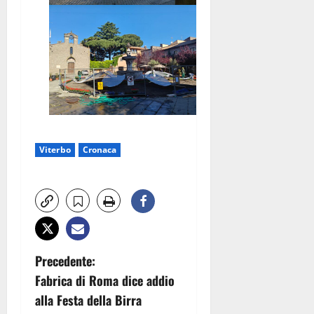
Viterbo
Cronaca
N
Precedente:
Fabrica di Roma dice addio
a
alla Festa della Birra