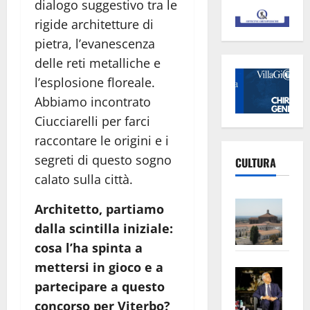
dialogo suggestivo tra le
rigide architetture di
pietra, l’evanescenza
delle reti metalliche e
l’esplosione floreale.
Abbiamo incontrato
Ciucciarelli per farci
raccontare le origini e i
segreti di questo sogno
CULTURA
calato sulla città.
Vite
Architetto, partiamo
–
dalla scintilla iniziale:
L’Un
cosa l’ha spinta a
ampl
mettersi in gioco e a
Saba
la
partecipare a questo
–
No
concorso per Viterbo?
Pian
Tax