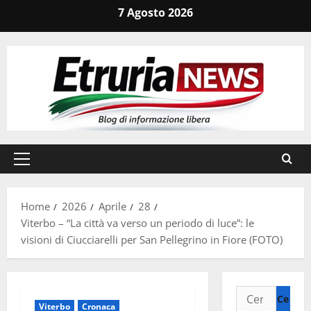
Vai
7 Agosto 2026
al
contenuto
Menu
principale
Home
2026
Aprile
28
Viterbo – “La città va verso un periodo di luce”: le
visioni di Ciucciarelli per San Pellegrino in Fiore (FOTO)
Ricerca
Viterbo
Cronaca