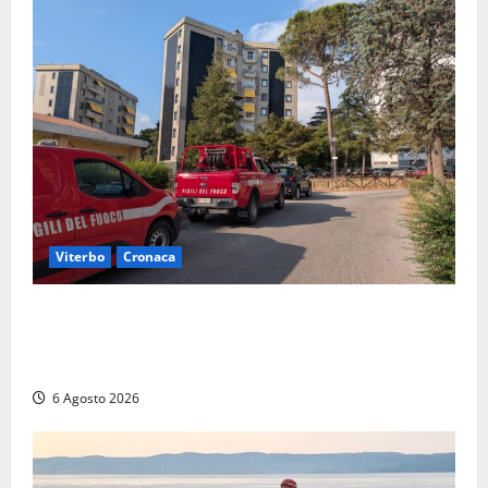
Viterbo
Cronaca
Viterbo, paura in via Murialdo: anziano minaccia di
lanciarsi dal settimo piano, salvato dai soccorritori
(FOTO)
6 Agosto 2026