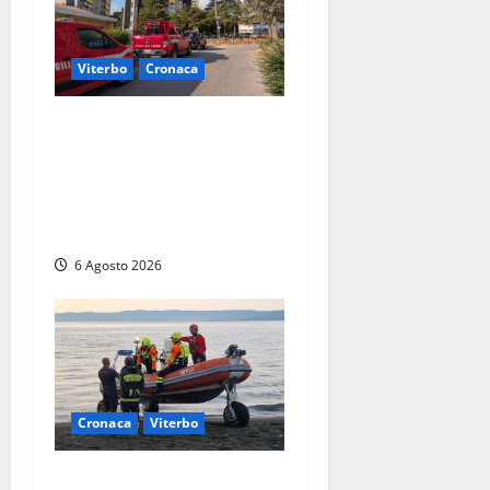
Viterbo
Cronaca
Viterbo, paura in via
Murialdo: anziano minaccia
di lanciarsi dal settimo
piano, salvato dai
soccorritori (FOTO)
6 Agosto 2026
Cronaca
Viterbo
Imbarcazione si capovolge