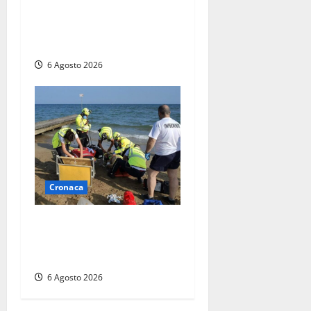
al Lago di Bolsena, quattro
persone messe in salvo dai
vigili del fuoco
6 Agosto 2026
Cronaca
Tuffo vietato dal pontile,
muore un 17enne dopo
quattro giorni di agonia
6 Agosto 2026