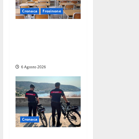
Cronaca
Frosinone
Frosinone, presunte
molestie al liceo su una
minorenne: il Gip dice no
all’archiviazione, il prof
nega
6 Agosto 2026
Cronaca
Montalto di Castro – I