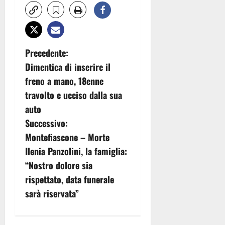
N
Precedente:
Dimentica di inserire il
a
freno a mano, 18enne
v
travolto e ucciso dalla sua
auto
i
Successivo:
g
Montefiascone – Morte
Ilenia Panzolini, la famiglia:
a
“Nostro dolore sia
z
rispettato, data funerale
sarà riservata”
i
o