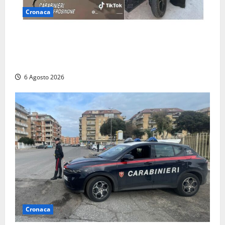
Cronaca
Anagni, si filma mentre ‘impenna’ e pubblica tutto
sui social: i carabinieri trovano il video e lo
sanzionano
6 Agosto 2026
Cronaca