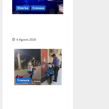
Viterbo
Cronaca
Tuscania, lo trovano ubriaco
dopo un incidente con feriti:
denunciato dai carabinieri
6 Agosto 2026
Cronaca
Anagni, si filma mentre
‘impenna’ e pubblica tutto
sui social: i carabinieri