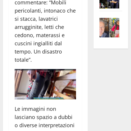
commentare: “Mobili
Pian
Tax
pericolanti, intonaco che
apre
Area
si stacca, lavatrici
Vite
la
sogl
arrugginite, letti che
–
rass
Isee
A
atte
a
cedono, materassi e
Omb
anc
26mi
cuscini ingialliti dal
Fest
Cont
euro
tempo. Un disastro
Fron
Vald
per
totale”.
e
e
l’an
Gabb
Zang
acca
vis
202
a
vis
Le immagini non
lasciano spazio a dubbi
o diverse interpretazioni