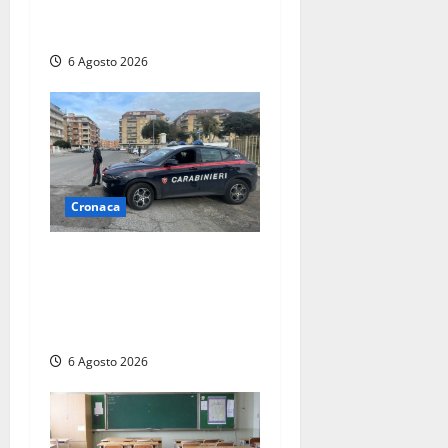
trovano il video e lo
sanzionano
6 Agosto 2026
Cronaca
Tarquinia – Inseguimento
sulla Tuscanese: 25enne
senza patente fermato dopo
la fuga in auto
6 Agosto 2026