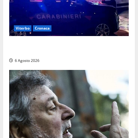
Viterbo
Cronaca
Tuscania, lo trovano ubriaco dopo un incidente con
feriti: denunciato dai carabinieri
6 Agosto 2026