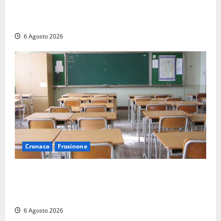
Tarquinia – Inseguimento sulla Tuscanese: 25enne
senza patente fermato dopo la fuga in auto
6 Agosto 2026
Cronaca
Frosinone
Frosinone, presunte molestie al liceo su una
minorenne: il Gip dice no all’archiviazione, il prof
nega
6 Agosto 2026