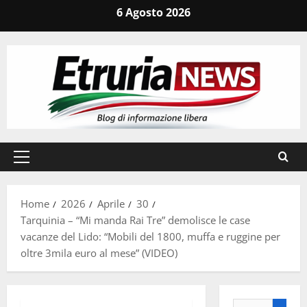
Vai
6 Agosto 2026
al
contenuto
Menu
principale
Home
2026
Aprile
30
Tarquinia – “Mi manda Rai Tre” demolisce le case
vacanze del Lido: “Mobili del 1800, muffa e ruggine per
oltre 3mila euro al mese” (VIDEO)
Ricerca