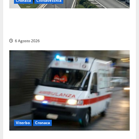
Cronaca
Civitavecchia
Civitavecchia – La segnalazione di una cliente del
supermercato: “Qualcuno ha rovistato nella mia
auto”
6 Agosto 2026
Viterbo
Cronaca
Viterbo, cade dal camion della raccolta rifiuti: