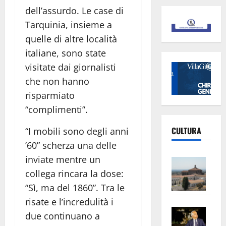
dell’assurdo. Le case di
Tarquinia, insieme a
quelle di altre località
italiane, sono state
visitate dai giornalisti
che non hanno
risparmiato
“complimenti”.
CULTURA
“I mobili sono degli anni
’60” scherza una delle
inviate mentre un
Vite
–
collega rincara la dose:
L’Un
“Sì, ma del 1860”. Tra le
ampl
risate e l’incredulità i
Saba
la
due continuano a
–
No